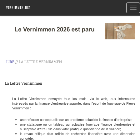
Togg
Vernimmen.net
navi
LIRE
// LA LETTRE VERNIMMEN
La Lettre Vernimmen
La Lettre Vernimmen envoyée tous les mois, via le web, aux internautes
intéressés par la finance d'entreprise apporte, dans l'esprit de l'ouvrage de Pierre
Vernimmen :
une réflexion conceptuelle sur un problème actuel de la finance d'entreprise;
une statistique ou un tableau qui actualise l'ouvrage Finance d'entreprise et
susceptible d'être utile dans votre pratique quotidienne de la finance;
la revue critique d'un article de recherche financière avec une dimension
concrète;