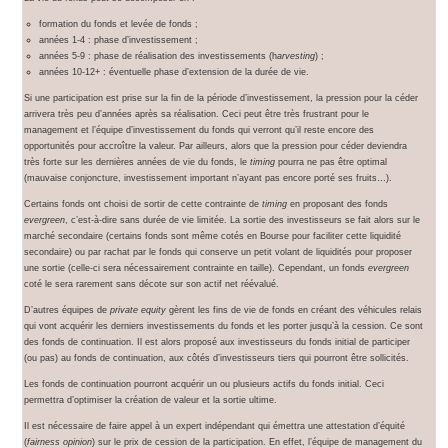
formation du fonds et levée de fonds ;
années 1-4 : phase d’investissement ;
années 5-9 : phase de réalisation des investissements (h
arvesting
) ;
années 10-12+ : éventuelle phase d’extension de la durée de vie.
Si une participation est prise sur la fin de la période d’investissement, la pression pour la céder
arrivera très peu d’années après sa réalisation. Ceci peut être très frustrant pour le
management et l’équipe d’investissement du fonds qui verront qu’il reste encore des
opportunités pour accroître la valeur. Par ailleurs, alors que la pression pour céder deviendra
très forte sur les dernières années de vie du fonds, le
timing
pourra ne pas être optimal
(mauvaise conjoncture, investissement important n’ayant pas encore porté ses fruits…).
Certains fonds ont choisi de sortir de cette contrainte de
timing
en proposant des fonds
evergreen
, c’est-à-dire sans durée de vie limitée. La sortie des investisseurs se fait alors sur le
marché secondaire (certains fonds sont même cotés en Bourse pour faciliter cette liquidité
secondaire) ou par rachat par le fonds qui conserve un petit volant de liquidités pour proposer
une sortie (celle-ci sera nécessairement contrainte en taille). Cependant, un fonds
evergreen
coté le sera rarement sans décote sur son actif net réévalué.
D’autres équipes de
private equity
gèrent les fins de vie de fonds en créant des véhicules relais
qui vont acquérir les derniers investissements du fonds et les porter jusqu’à la cession. Ce sont
des fonds de continuation. Il est alors proposé aux investisseurs du fonds initial de participer
(ou pas) au fonds de continuation, aux côtés d’investisseurs tiers qui pourront être sollicités.
Les fonds de continuation pourront acquérir un ou plusieurs actifs du fonds initial. Ceci
permettra d’optimiser la création de valeur et la sortie ultime.
Il est nécessaire de faire appel à un expert indépendant qui émettra une attestation d’équité
(
fairness opinion
) sur le prix de cession de la participation. En effet, l’équipe de management du