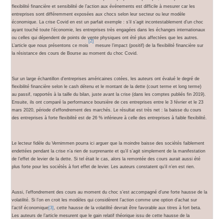
flexibilité financière et sensibilité de l’action aux événements est difficile à mesurer car les
entreprises sont différemment exposées aux chocs selon leur secteur ou leur modèle
économique. La crise Covid en est un parfait exemple : s’il s’agit incontestablement d’un choc
ayant touché toute l’économie, les entreprises très engagées dans les échanges internationaux
ou celles qui dépendent de points de vente physiques ont été plus affectées que les autres.
[2]
L’article que nous présentons ce mois
mesure l’impact (positif) de la flexibilité financière sur
la résistance des cours de Bourse au moment du choc Covid.
Sur un large échantillon d’entreprises américaines cotées, les auteurs ont évalué le degré de
flexibilité financière selon le cash détenu et le montant de la dette (court terme et long terme)
au passif, rapportés à la taille du bilan, juste avant la crise (dans les comptes publiés fin 2019).
Ensuite, ils ont comparé la performance boursière de ces entreprises entre le 3 février et le 23
mars 2020, période d’effondrement des marchés. Le résultat est très net : la baisse du cours
des entreprises à forte flexibilité est de 26 % inférieure à celle des entreprises à faible flexibilité.
Le lecteur fidèle du Vernimmen pourra ici arguer que la moindre baisse des sociétés faiblement
endettées pendant la crise n’a rien de surprenante et qu’il s’agit simplement de la manifestation
de l’effet de levier de la dette. Si tel était le cas, alors la remontée des cours aurait aussi été
plus forte pour les sociétés à fort effet de levier. Les auteurs constatent qu’il n’en est rien.
Aussi, l’effondrement des cours au moment du choc s’est accompagné d’une forte hausse de la
volatilité. Si l’on en croit les modèles qui considèrent l’action comme une option d’achat sur
l’actif économique
[3]
, cette hausse de la volatilité devrait être favorable aux titres à fort beta.
Les auteurs de l’article mesurent que le gain relatif théorique issu de cette hausse de la