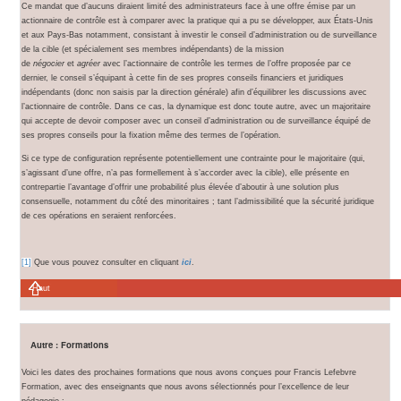
Ce mandat que d’aucuns diraient limité des administrateurs face à une offre émise par un
actionnaire de contrôle est à comparer avec la pratique qui a pu se développer, aux États-Unis
et aux Pays-Bas notamment, consistant à investir le conseil d’administration ou de surveillance
de la cible (et spécialement ses membres indépendants) de la mission
de
négocier
et
agréer
avec l’actionnaire de contrôle les termes de l’offre proposée par ce
dernier, le conseil s’équipant à cette fin de ses propres conseils financiers et juridiques
indépendants (donc non saisis par la direction générale) afin d’équilibrer les discussions avec
l’actionnaire de contrôle. Dans ce cas, la dynamique est donc toute autre, avec un majoritaire
qui accepte de devoir composer avec un conseil d’administration ou de surveillance équipé de
ses propres conseils pour la fixation même des termes de l’opération.
Si ce type de configuration représente potentiellement une contrainte pour le majoritaire (qui,
s’agissant d’une offre, n’a pas formellement à s’accorder avec la cible), elle présente en
contrepartie l’avantage d’offrir une probabilité plus élevée d’aboutir à une solution plus
consensuelle, notamment du côté des minoritaires ; tant l’admissibilité que la sécurité juridique
de ces opérations en seraient renforcées.
[1]
Que vous pouvez consulter en cliquant
ici
.
Haut
Autre : Formations
Voici les dates des prochaines formations que nous avons conçues pour Francis Lefebvre
Formation, avec des enseignants que nous avons sélectionnés pour l’excellence de leur
pédagogie :