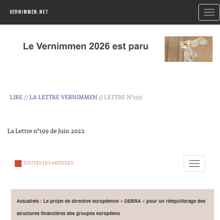
Togg
Vernimmen.net
navi
LIRE
//
LA LETTRE VERNIMMEN
// LETTRE N°199
La Lettre n°199 de Juin 2022
Toggle
TOUTES LES ARTICLES
navigation
Actualités : Le projet de directive européenne « DEBRA » pour un rééquilibrage des
structures financières des groupes européens