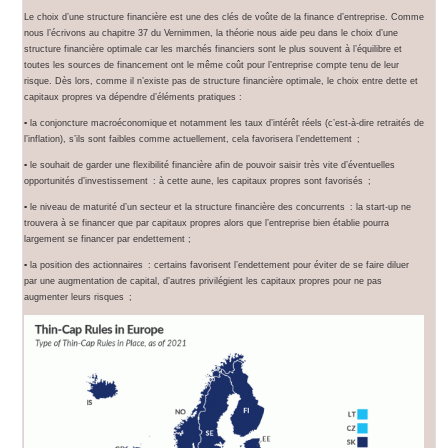
Le choix d’une structure financière est une des clés de voûte de la finance d’entreprise. Comme
nous l’écrivons au chapitre 37 du Vernimmen, la théorie nous aide peu dans le choix d’une
structure financière optimale car les marchés financiers sont le plus souvent à l’équilibre et
toutes les sources de financement ont le même coût pour l’entreprise compte tenu de leur
risque. Dès lors, comme il n’existe pas de structure financière optimale, le choix entre dette et
capitaux propres va dépendre d’éléments pratiques :
▪ la conjoncture macroéconomique et notamment les taux d’intérêt réels (c’est-à-dire retraités de
l’inflation), s’ils sont faibles comme actuellement, cela favorisera l’endettement ;
▪ le souhait de garder une flexibilité financière afin de pouvoir saisir très vite d’éventuelles
opportunités d’investissement : à cette aune, les capitaux propres sont favorisés ;
▪ le niveau de maturité d’un secteur et la structure financière des concurrents : la start-up ne
trouvera à se financer que par capitaux propres alors que l’entreprise bien établie pourra
largement se financer par endettement ;
▪ la position des actionnaires : certains favorisent l’endettement pour éviter de se faire diluer
par une augmentation de capital, d’autres privilégient les capitaux propres pour ne pas
augmenter leurs risques ;