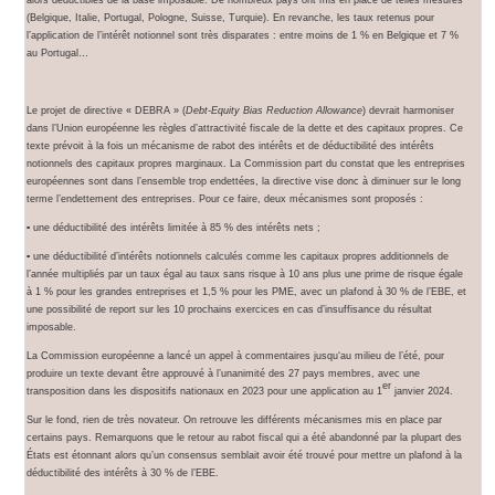
(Belgique, Italie, Portugal, Pologne, Suisse, Turquie). En revanche, les taux retenus pour
l’application de l’intérêt notionnel sont très disparates : entre moins de 1 % en Belgique et 7 %
au Portugal…
Le projet de directive « DEBRA » (
Debt-Equity Bias Reduction Allowance
) devrait harmoniser
dans l’Union européenne les règles d’attractivité fiscale de la dette et des capitaux propres. Ce
texte prévoit à la fois un mécanisme de rabot des intérêts et de déductibilité des intérêts
notionnels des capitaux propres marginaux. La Commission part du constat que les entreprises
européennes sont dans l’ensemble trop endettées, la directive vise donc à diminuer sur le long
terme l’endettement des entreprises. Pour ce faire, deux mécanismes sont proposés :
▪ une déductibilité des intérêts limitée à 85 % des intérêts nets ;
▪ une déductibilité d’intérêts notionnels calculés comme les capitaux propres additionnels de
l’année multipliés par un taux égal au taux sans risque à 10 ans plus une prime de risque égale
à 1 % pour les grandes entreprises et 1,5 % pour les PME, avec un plafond à 30 % de l’EBE, et
une possibilité de report sur les 10 prochains exercices en cas d’insuffisance du résultat
imposable.
La Commission européenne a lancé un appel à commentaires jusqu‘au milieu de l’été, pour
produire un texte devant être approuvé à l’unanimité des 27 pays membres, avec une
er
transposition dans les dispositifs nationaux en 2023 pour une application au 1
janvier 2024.
Sur le fond, rien de très novateur. On retrouve les différents mécanismes mis en place par
certains pays. Remarquons que le retour au rabot fiscal qui a été abandonné par la plupart des
États est étonnant alors qu’un consensus semblait avoir été trouvé pour mettre un plafond à la
déductibilité des intérêts à 30 % de l’EBE.