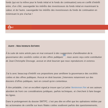
fonds (qui est la même pour le fonds initial et le fonds de continuation) sera en conflit d’intérêt
entre, d’un côté, sauvegarder les intérêts des investisseurs du fonds initial en maximisant la
valeur, et de l’autre, sauvegarder les intérêts des investisseurs du fonds de continuation en
minimisant le prix d’achat !
Haut
Autre : Nos lecteurs écrivent
À la suite de notre article paru en mai consacré à des suggestions d’amélioration de la
[1]
gouvernance des sociétés cotées et des offres publiques
, nous avons reçu cette contribution
de Jean-Christophe Devouge, avocat en droit boursier que nous reproduisons in extenso.
J’ai lu avec beaucoup d’intérêt vos propositions pour améliorer la gouvernance des sociétés
cotées et des offres publiques. Avocat en droit boursier, j’interviens notamment sur des
dossiers d’offres publiques, tant en conseil qu’en contentieux.
À titre préalable, c’est un excellent signal je trouve que La Lettre
Vernimmen.Net
et ses auteurs
abordent de front ces considérations juridiques, parfois techniques, et cherchent à faire bouger
les lignes.
Dans le prolongement du dossier SMTPC, c’est peu dire en effet que les opérations initiées par
les actionnaires de contrôle sur leurs filiales cotées soulèvent parfois des questionnements,