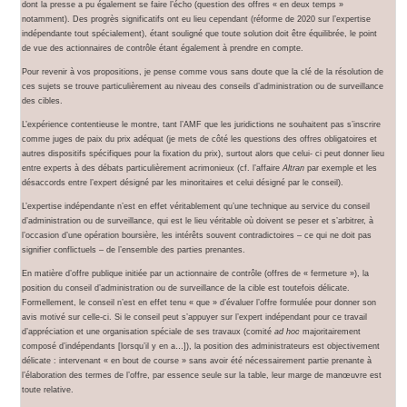
dont la presse a pu également se faire l’écho (question des offres « en deux temps »
notamment). Des progrès significatifs ont eu lieu cependant (réforme de 2020 sur l’expertise
indépendante tout spécialement), étant souligné que toute solution doit être équilibrée, le point
de vue des actionnaires de contrôle étant également à prendre en compte.
Pour revenir à vos propositions, je pense comme vous sans doute que la clé de la résolution de
ces sujets se trouve particulièrement au niveau des conseils d’administration ou de surveillance
des cibles.
L’expérience contentieuse le montre, tant l’AMF que les juridictions ne souhaitent pas s’inscrire
comme juges de paix du prix adéquat (je mets de côté les questions des offres obligatoires et
autres dispositifs spécifiques pour la fixation du prix), surtout alors que celui- ci peut donner lieu
entre experts à des débats particulièrement acrimonieux (cf. l’affaire
Altran
par exemple et les
désaccords entre l’expert désigné par les minoritaires et celui désigné par le conseil).
L’expertise indépendante n’est en effet véritablement qu’une technique au service du conseil
d’administration ou de surveillance, qui est le lieu véritable où doivent se peser et s’arbitrer, à
l’occasion d’une opération boursière, les intérêts souvent contradictoires – ce qui ne doit pas
signifier conflictuels – de l’ensemble des parties prenantes.
En matière d’offre publique initiée par un actionnaire de contrôle (offres de « fermeture »), la
position du conseil d’administration ou de surveillance de la cible est toutefois délicate.
Formellement, le conseil n’est en effet tenu « que » d’évaluer l’offre formulée pour donner son
avis motivé sur celle-ci. Si le conseil peut s’appuyer sur l’expert indépendant pour ce travail
d’appréciation et une organisation spéciale de ses travaux (comité
ad hoc
majoritairement
composé d’indépendants [lorsqu’il y en a…]), la position des administrateurs est objectivement
délicate : intervenant « en bout de course » sans avoir été nécessairement partie prenante à
l’élaboration des termes de l’offre, par essence seule sur la table, leur marge de manœuvre est
toute relative.