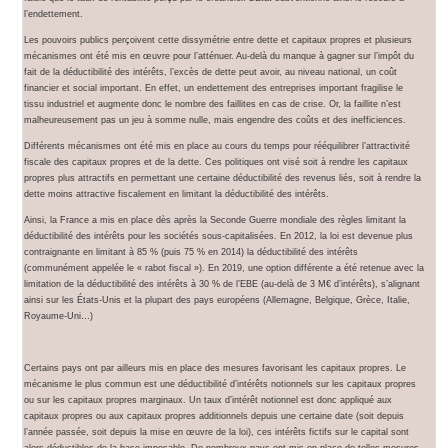
l’endettement.
Les pouvoirs publics perçoivent cette dissymétrie entre dette et capitaux propres et plusieurs
mécanismes ont été mis en œuvre pour l’atténuer. Au-delà du manque à gagner sur l’impôt du
fait de la déductibilité des intérêts, l’excès de dette peut avoir, au niveau national, un coût
financier et social important. En effet, un endettement des entreprises important fragilise le
tissu industriel et augmente donc le nombre des faillites en cas de crise. Or, la faillite n’est
malheureusement pas un jeu à somme nulle, mais engendre des coûts et des inefficiences.
Différents mécanismes ont été mis en place au cours du temps pour rééquilibrer l’attractivité
fiscale des capitaux propres et de la dette. Ces politiques ont visé soit à rendre les capitaux
propres plus attractifs en permettant une certaine déductibilité des revenus liés, soit à rendre la
dette moins attractive fiscalement en limitant la déductibilité des intérêts.
Ainsi, la France a mis en place dès après la Seconde Guerre mondiale des règles limitant la
déductibilité des intérêts pour les sociétés sous-capitalisées. En 2012, la loi est devenue plus
contraignante en limitant à 85 % (puis 75 % en 2014) la déductibilité des intérêts
(communément appelée le « rabot fiscal »). En 2019, une option différente a été retenue avec la
limitation de la déductibilité des intérêts à 30 % de l’EBE (au-delà de 3 M€ d’intérêts), s’alignant
ainsi sur les États-Unis et la plupart des pays européens (Allemagne, Belgique, Grèce, Italie,
Royaume-Uni…)
Certains pays ont par ailleurs mis en place des mesures favorisant les capitaux propres. Le
mécanisme le plus commun est une déductibilité d’intérêts notionnels sur les capitaux propres
ou sur les capitaux propres marginaux. Un taux d’intérêt notionnel est donc appliqué aux
capitaux propres ou aux capitaux propres additionnels depuis une certaine date (soit depuis
l’année passée, soit depuis la mise en œuvre de la loi), ces intérêts fictifs sur le capital sont
alors déductibles de la base imposable. De nombreux pays ont mis en place de telles mesures