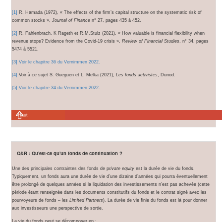
[1]
R. Hamada (1972), « The effects of the firm’s capital structure on the systematic risk of
common stocks »,
Journal of Finance
n° 27, pages 435 à 452.
[2]
R. Fahlenbrach, K Rageth et R.M.Stulz (2021), « How valuable is financial flexibility when
revenue stops? Evidence from the Covid-19 crisis »,
Review of Financial Studies
, n° 34, pages
5474 à 5521.
[3]
Voir le chapitre 36 du Vernimmen 2022.
[4]
Voir à ce sujet S. Gueguen et L. Melka (2021),
Les fonds activistes
, Dunod.
[5]
Voir le chapitre 34 du Vernimmen 2022.
Haut
Q&R : Qu'est-ce qu'un fonds de continuation ?
Une des principales contraintes des fonds de p
rivate equity
est la durée de vie du fonds.
Typiquement, un fonds aura une durée de vie d’une dizaine d’années qui pourra éventuellement
être prolongé de quelques années si la liquidation des investissements n’est pas achevée (cette
période étant renseignée dans les documents constitutifs du fonds et le contrat signé avec les
pourvoyeurs de fonds – les
Limited Partners
). La durée de vie finie du fonds est là pour donner
aux investisseurs une perspective de sortie.
La vie du fonds peut se décomposer en :