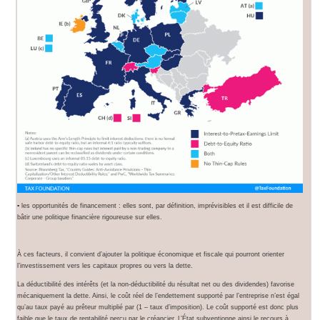
▪ les opportunités de financement : elles sont, par définition, imprévisibles et il est difficile de
bâtir une politique financière rigoureuse sur elles.
À ces facteurs, il convient d’ajouter la politique économique et fiscale qui pourront orienter
l’investissement vers les capitaux propres ou vers la dette.
La déductibilité des intérêts (et la non-déductibilité du résultat net ou des dividendes) favorise
mécaniquement la dette. Ainsi, le coût réel de l’endettement supporté par l’entreprise n’est égal
qu’au taux payé au prêteur multiplié par (1 – taux d’imposition). Le coût supporté est donc plus
faible que le taux de rentabilité perçu par le créancier. L’État subventionne ainsi le recours à