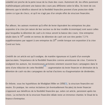
volatilité est proche de la perte issue de la chute des cours. Autrement dit, les effets purement
mathématiques prévoient une baisse des cours peu différente selon le bêta. Ils tirent de ces
éléments que le bénéfice observé de la flexibilité financière provient d’une protection réelle
contre ce type de chocs, et qu’il ne s’agit pas d’un simple effet de structure financière.
Par ailleurs, les auteurs montrent qu’à effet de levier équivalent les entreprises les plus
exposées à la crise (en raison de leur secteur ou de leur modèle économique) sont aussi celles
pour lesquelles la détention de cash a le mieux amorti la baisse des cours. Une entreprise
e
située dans le 75
centile en termes de détention de cash voit son titre perdre 7,3 %
e
supplémentaires par rapport à une entreprise du 25
centile lorsque son exposition à la crise
Covid est forte.
L’intérêt de cet article est qu’il souligne, de manière rigoureuse et à partir d’un exemple
spectaculaire, l’importance de la flexibilité financière comme amortisseur de crise. Comme le
soulignent les auteurs, les investisseurs activistes orientent souvent leurs campagnes dans le
[4]
sens d’une réduction de cette flexibilité
: augmentation du levier financier et diminution de la
détention de cash via des campagnes de rachat d’actions ou d’augmentation de dividendes.
En théorie, sous les hypothèses de Modigliani Miller en 1958
[5]
, la structure financière est
neutre. En pratique, les vertus incitatives (et éventuellement fiscales) du levier financier
s’opposent aux bénéfices de la flexibilité financière qui, selon cet article, persistent après les
crises. La recherche de la structure financière idéale reste un immense chantier, le Graal de la
finance d’entreprise.