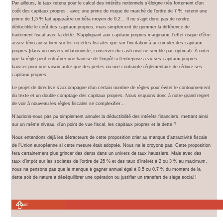
Par ailleurs, le taux retenu pour le calcul des intérêts notionnels s’éloigne très fortement d’un
coût des capitaux propres : avec une prime de risque de marché de l’ordre de 7 %, retenir une
prime de 1,5 % fait apparaître un bêta moyen de 0,2… Il ne s’agit donc pas de rendre
déductible le coût des capitaux propres, mais simplement de gommer la différence de
traitement fiscal avec la dette. S’appliquant aux capitaux propres marginaux, l’effet risque d’être
assez ténu aussi bien sur les recettes fiscales que sur l’incitation à accumuler des capitaux
propres (dans un univers inflationniste, conserver du cash oisif ne semble pas optimal). À noter
que la règle peut entraîner une hausse de l’impôt si l’entreprise a vu ses capitaux propres
baisser pour une raison autre que des pertes ou une contrainte réglementaire de réduire ses
capitaux propres.
Le projet de directive s’accompagne d’un certain nombre de règles pour éviter le contournement
du texte et un double comptage des capitaux propres. Nous risquons donc à notre grand regret
de voir à nouveau les règles fiscales se complexifier…
N’aurions-nous pas pu simplement annuler la déductibilité des intérêts financiers, mettant ainsi
sur un même niveau, d’un point de vue fiscal, les capitaux propres et la dette ?
Nous entendons déjà les détracteurs de cette proposition crier au manque d’attractivité fiscale
de l’Union européenne si cette mesure était adoptée. Nous ne le croyons pas. Cette proposition
fera certainement plus grincer des dents dans un univers de taux haussiers. Mais avec des
taux d’impôt sur les sociétés de l’ordre de 25 % et des taux d’intérêt à 2 ou 3 % au maximum,
nous ne pensons pas que le manque à gagner annuel égal à 0,5 ou 0,7 % du montant de la
dette soit de nature à déséquilibrer une opération ou justifier un transfert de siège social !
Haut