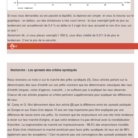
Si vous vous demandiez où est passée la liquidité, la réponse est simple et vous la trouvez sur le
graphique : en dollars, sur des échéances à très court terme : le taux
overnight
(prêt du jour au
lendemain) est actuellement de 0,4 % en dollar et il s’agit d’un taux actuariel et non d’un taux sur
un jour !
Autrement dit, si vous placez
overnight
1 000 $, vous êtes crédité de 0,011 $ de plus le
lendemain. C’est le prix de la sécurité.
Haut
Recherche : Les
spreads
des crédits syndiqués
Nous revenons ce mois-ci sur le marché des prêts syndiqués
. Deux articles portant sur la
(1)
détermination des taux d’intérêt sur ces prêts montrent que les déterminants classiques des taux
d’intérêt (risques, coûts d’agence, maturité…) ne suffisent pas à expliquer les taux observés.
Chacun de ces articles propose un critère pertinent supplémentaire pour expliquer les différences
de taux.
M. Carey et G. Nini démontrent dans leur article
que la différence entre les
pratiqués
(2)
spreads
en Europe et aux Etats-Unis depuis 10 ans est trop importante pour être expliquée par une
différence de nature entre ces prêts. Ils montrent que les emprunteurs ont une très forte tendance
à rester sur leur marché d’origine, et que cette tendance n’a pas diminué avec la mondialisation
financière. La segmentation du marché est impressionnante : 98,5% des emprunteurs installés
aux Etats-Unis choisissent le marché américain pour leurs prêts syndiqués (le taux est de 98%
également pour les européens) ! Ceci ne permet pas une convergence des
pratiqués des
spreads