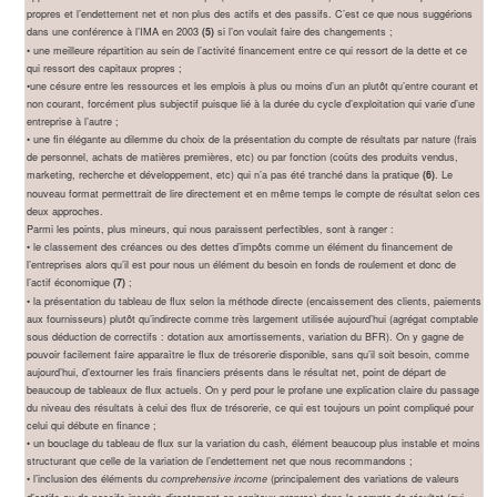
propres et l’endettement net et non plus des actifs et des passifs. C’est ce que nous suggérions
dans une conférence à l’IMA en 2003
si l’on voulait faire des changements ;
(5)
• une meilleure répartition au sein de l’activité financement entre ce qui ressort de la dette et ce
qui ressort des capitaux propres ;
•une césure entre les ressources et les emplois à plus ou moins d’un an plutôt qu’entre courant et
non courant, forcément plus subjectif puisque lié à la durée du cycle d’exploitation qui varie d’une
entreprise à l’autre ;
• une fin élégante au dilemme du choix de la présentation du compte de résultats par nature (frais
de personnel, achats de matières premières, etc) ou par fonction (coûts des produits vendus,
marketing, recherche et développement, etc) qui n’a pas été tranché dans la pratique
. Le
(6)
nouveau format permettrait de lire directement et en même temps le compte de résultat selon ces
deux approches.
Parmi les points, plus mineurs, qui nous paraissent perfectibles, sont à ranger :
• le classement des créances ou des dettes d’impôts comme un élément du financement de
l’entreprises alors qu’il est pour nous un élément du besoin en fonds de roulement et donc de
l’actif économique
;
(7)
• la présentation du tableau de flux selon la méthode directe (encaissement des clients, paiements
aux fournisseurs) plutôt qu’indirecte comme très largement utilisée aujourd’hui (agrégat comptable
sous déduction de correctifs : dotation aux amortissements, variation du BFR). On y gagne de
pouvoir facilement faire apparaître le flux de trésorerie disponible, sans qu’il soit besoin, comme
aujourd’hui, d’extourner les frais financiers présents dans le résultat net, point de départ de
beaucoup de tableaux de flux actuels. On y perd pour le profane une explication claire du passage
du niveau des résultats à celui des flux de trésorerie, ce qui est toujours un point compliqué pour
celui qui débute en finance ;
• un bouclage du tableau de flux sur la variation du cash, élément beaucoup plus instable et moins
structurant que celle de la variation de l’endettement net que nous recommandons ;
• l’inclusion des éléments du
(principalement des variations de valeurs
comprehensive income
d’actifs ou de passifs inscrits directement en capitaux propres) dans le compte de résultat (qui