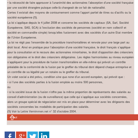
• la nécessité de faire approuver à l’unanimité des actionnaires l’absorption d’une société française
par une société étrangère puisque celle-là changeait de ce fait de nationalité.
Certes il existait des moyens de contournement comme l’apport partiel de titres ou d’actifs ou la
société européenne
.
(1)
La loi s’applique depuis le 4 juillet 2008 et concerne les sociétés de capitaux (SA, Sarl, Société
Européenne, SAS, SCA) à l’exclusion des sociétés de personnes (société en nom collectif et
société en commandite simple) lorsqu’elles fusionnent avec des sociétés d’un autre Etat membre
de l’Union Européenne.
La loi ne régit pas l’ensemble de la procédure transfrontalières et renvoie pour une large part au
droit local. Ainsi en pratique pour l’absorption d’une société française, le droit français s’applique
pour la consultation et le recours des actionnaires minoritaires, le droit d’opposition des créanciers
non obligataires et le droit des créanciers obligataires. Les règles harmonisées au niveau européen
s’appliquent pour la procédure de fusion transfrontalière en elle-même qui prévoit un contrôle
préalable de la conformité de la fusion par le greffier du tribunal dont dépend chaque entreprise et
un contrôle de sa légalité par un notaire ou le greffier du tribunal.
Un volet social a été prévu, condition
d’un accord européen, qui prévoit que :
sine qua none
• si l’une des sociétés parties à la fusion emploie au moins 500 personnes,
ou
• si la société issue de la fusion n’offre pas la même proportion de représentants des salariés au
conseil d’administration (ou de surveillance) que celle qui s’applique aux sociétés concernées,
alors un groupe spécial de négociation est mis en place pour déterminer avec les dirigeants des
sociétés concernées les modalités de participation des salariés.
(1)
Voir la Lettre Vernimmen.net n° 32 d’octobre 2004.
Haut