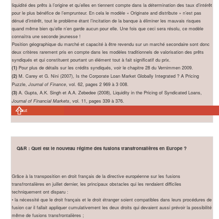
liquidité des prêts à l’origine et qu’elles en tiennent compte dans la détermination des taux d’intérêt
pour le plus bénéfice de l’emprunteur. En cela le modèle « Originate and distribute » n’est pas
dénué d’intérêt, tout le problème étant l’incitation de la banque à éliminer les mauvais risques
quand même bien qu’elle n’en garde aucun pour elle. Une fois que ceci sera résolu, ce modèle
connaîtra une seconde jeunesse !
Position géographique du marché et capacité à être revendu sur un marché secondaire sont donc
deux critères rarement pris en compte dans les modèles traditionnels de valorisation des prêts
syndiqués et qui constituent pourtant un élément tout à fait significatif du prix.
Pour plus de détails sur les crédits syndiqués, voir le chapitre 28 du Vernimmen 2009.
(1)
M. Carey et G. Nini (2007), Is the Corporate Loan Market Globally Integrated ? A Pricing
(2)
Puzzle,
, vol. 62, pages 2 969 à 3 008.
Journal of Finance
A. Gupta, A.K. Singh et A.A. Zebedee (2008), Liquidity in the Pricing of Syndicated Loans,
(3)
, vol. 11, pages 339 à 376.
Journal of Financial Markets
Haut
Q&R : Quel est le nouveau régime des fusions transfrontalières en Europe ?
Grâce à la transposition en droit français de la directive européenne sur les fusions
transfrontalières en juillet dernier, les principaux obstacles qui les rendaient difficiles
techniquement ont disparu :
• la nécessité que le droit français et le droit étranger soient compatibles dans leurs procédures de
fusion car il fallait appliquer cumulativement les deux droits qui devaient aussi prévoir la possibilité
même de fusions transfrontalières ;