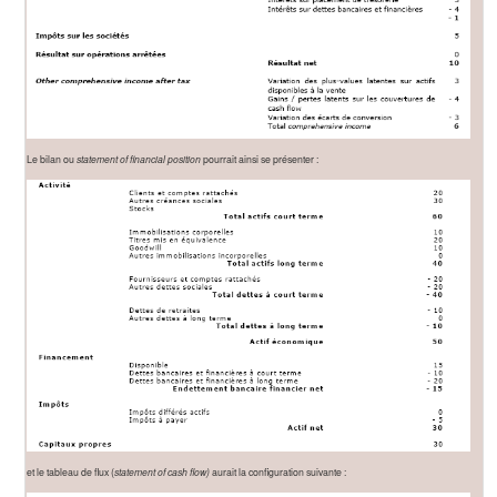
Le bilan ou
statement of financial position
pourrait ainsi se présenter :
et le tableau de flux (
statement of cash flow)
aurait la configuration suivante :