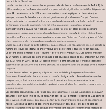
deux côtés de l’Atlantique.
Hormis pour les prêts concernant les emprunteurs de très bonne qualité (ratings de AAA à A), la
différence de
en faveur du marché européen est très significative, entre 30 et 60 points de
spread
base. Un certain nombre de différences structurelles pourrait expliquer ce phénomène (par
exemple, la valeur faciale des emprunts est généralement plus élevée en Europe). Pourtant,
même après prise en compte d’un très grand nombre de facteurs de prix (taille, maturité, raison
de l’emprunt, année de lancement…), le fait d’être un emprunt « européen » diminue
significativement le
. Ce n’est pas la première fois où il est établi que les conditions
spread
financières en Europe (commissions d’introduction en bourse,
de crédit, etc) sont plus
spreads
favorables en Europe aux émetteurs qu’elles ne le sont aux Etats-Unis. Certains y verront l’effet
d’une concurrence plus forte ou d’une moindre rémunération du risque.
Quelle que soit la raison de cette différence, sa persistance rend nécessaire la prise en compte du
marché sur lequel est effectué le prêt syndiqué pour comprendre le taux qui lui est appliqué.
Le second article s’intéresse à la « liquidité » de ces prêts syndiqués
. Les auteurs montrent
(3)
qu’un marché secondaire des prêts syndiqués s’est développé depuis 15 ans (atteignant 176 Md$
aux Etats-Unis en 2005), et que la capacité d’un prêt à être échangé sur le marché secondaire
augmente son attractivité sur le marché primaire. Ils établissent ainsi une analogie avec le marché
obligataire.
Le marché secondaire des prêts syndiqués est un marché de gré-à-gré entre institutions
financières. Il consiste le plus souvent en un transfert intégral de la créance d’une banque des
banques du syndicat vers une autre institution. Il permet aux banques émettrices de se
spécialiser dans le marché primaire de la syndication en multipliant les opérations sans conserver
le risque associé.
Les résultats économétriques de l’étude sont impressionnants : lorsque la probabilité de pouvoir
échanger le prêt augmente de 1%, le
(et donc le taux d’intérêt) est réduit de 0,66 point de
spread
base. Autrement dit, un prêt dont on est certain qu’il sera revendu sur le marché secondaire se
négocie à l’origine 66 points de base moins cher qu’un prêt dont on est sûr qu’il ne sera pas
revendu. Il apparaît donc que les banques du syndicat sont capables d’identifier les facteurs de