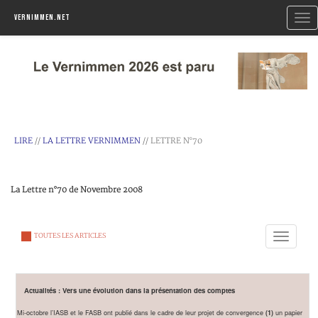
Togg
Vernimmen.net
navi
LIRE
//
LA LETTRE VERNIMMEN
// LETTRE N°70
La Lettre n°70 de Novembre 2008
Toggle
TOUTES LES ARTICLES
navigation
Actualités : Vers une évolution dans la présentation des comptes
Mi-octobre l’IASB et le FASB ont publié dans le cadre de leur projet de convergence
un papier
(1)