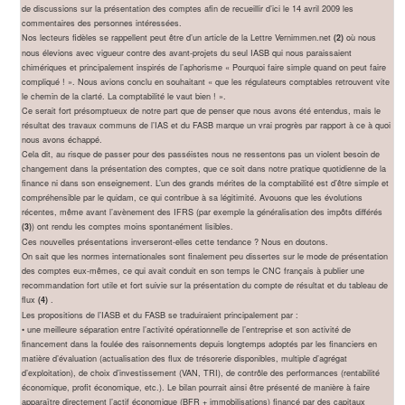
de discussions sur la présentation des comptes afin de recueillir d’ici le 14 avril 2009 les
commentaires des personnes intéressées.
Nos lecteurs fidèles se rappellent peut être d’un article de la Lettre Vernimmen.net
où nous
(2)
nous élevions avec vigueur contre des avant-projets du seul IASB qui nous paraissaient
chimériques et principalement inspirés de l’aphorisme « Pourquoi faire simple quand on peut faire
compliqué ! ». Nous avions conclu en souhaitant « que les régulateurs comptables retrouvent vite
le chemin de la clarté. La comptabilité le vaut bien ! ».
Ce serait fort présomptueux de notre part que de penser que nous avons été entendus, mais le
résultat des travaux communs de l’IAS et du FASB marque un vrai progrès par rapport à ce à quoi
nous avons échappé.
Cela dit, au risque de passer pour des passéistes nous ne ressentons pas un violent besoin de
changement dans la présentation des comptes, que ce soit dans notre pratique quotidienne de la
finance ni dans son enseignement. L’un des grands mérites de la comptabilité est d’être simple et
compréhensible par le quidam, ce qui contribue à sa légitimité. Avouons que les évolutions
récentes, même avant l’avènement des IFRS (par exemple la généralisation des impôts différés
) ont rendu les comptes moins spontanément lisibles.
(3)
Ces nouvelles présentations inverseront-elles cette tendance ? Nous en doutons.
On sait que les normes internationales sont finalement peu dissertes sur le mode de présentation
des comptes eux-mêmes, ce qui avait conduit en son temps le CNC français à publier une
recommandation fort utile et fort suivie sur la présentation du compte de résultat et du tableau de
flux
.
(4)
Les propositions de l’IASB et du FASB se traduiraient principalement par :
• une meilleure séparation entre l’activité opérationnelle de l’entreprise et son activité de
financement dans la foulée des raisonnements depuis longtemps adoptés par les financiers en
matière d’évaluation (actualisation des flux de trésorerie disponibles, multiple d’agrégat
d’exploitation), de choix d’investissement (VAN, TRI), de contrôle des performances (rentabilité
économique, profit économique, etc.). Le bilan pourrait ainsi être présenté de manière à faire
apparaître directement l’actif économique (BFR + immobilisations) financé par des capitaux