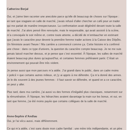
Catherine Berjal
Oui, et j’aime bien raconter une anecdote parce qu’elle dit beaucoup de choses sur l’époque :
en tant que stagiaire en salle de marché, j’avais refusé d’aller chercher un café pour un trader
qui me parlait de manière irrespectueuse. La confrontation avait dégénéré devant toute la salle
de marché. J’ai alors pensé être renvoyée, mais le responsable, qui avait assisté à la scène,
m’a convoquée le soir même et, contre toute attente, a décidé de m’embaucher en estimant
que j’avais le caractère pour devenir la première femme trader actions à la Caisse des Dépôts.
Un féministe avant l’heure ! Ma carrière a commencé comme ça. Cette histoire m’a confirmé
une chose : dans ce type d’univers, la question du caractère compte beaucoup. Je ne me suis
jamais laissé marcher dessus, et je pense que c’est essentiel. À l’époque, les salles de marché
étaient beaucoup plus dures qu’aujourd’hui, et certaines femmes préféraient partir. C’était un
environnement qui pouvait être très violent.
Je pense aussi que mon parcours m’a aidée. J’ai grandi dans le public, dans un cadre moins
« policé » que certains autres milieux, et j’y ai appris à me défendre. Ça m’a donné des armes.
Je le dis souvent à des jeunes femmes : il faut savoir se défendre, et quand on a ce caractère,
on peut y aller.
Plus tard, dans ma carrière, j’ai aussi vu des formes d’inégalité plus classiques, notamment sur
la rémunération. À l’époque, les hiérarchies avaient davantage la main sur les bonus, et oui, en
tant que femme, j’ai été moins payée que certains collègues de la salle de marché.
Anne-Sophie d’Andlau
Oui, je l’ai vécu aussi, mais différemment.
Ce qui m’a aidée, c’est sans doute mon cadre familial : une mère très indépendante, et un père