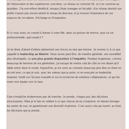
de l’observation et des expériences concrètes. Le réseau se construit tôt, et il se construit au
quotidien. J’ai moi-même bénéficié, lorsque j’étais manager en fiscalité, d’un réseau destiné aux
profils n’ayant pas encore atteint le niveau de directeur, et je mesure l’importance de ces
espaces de circulation, d’échange et d’inspiration.
Et si vous aviez un conseil à donner à votre fille, dans sa posture de femme, pour sa vie
professionnelle, quel serait-il ?
Je lui dirais d’abord d’utiliser pleinement ses forces en tant que femme. Je reviens ici à ce que
j’appelle le
leadership au féminin
. Nous avons peut-être, de manière générale, une sensibilité
plus développée, ou
une plus grande disposition à l’empathie
. Pendant longtemps, comme
beaucoup de femmes de ma génération, j’ai essayé de mettre cela de côté en me disant qu’il
fallait entrer dans le moule. Aujourd’hui, je me sens au contraire beaucoup plus libre en étant en
accord avec ce que je suis, avec les valeurs que je porte, et en exerçant un leadership
inspirant, fondé sur l’écoute mutuelle et sur la recherche de solutions collaboratives, et qui tire
toute mon équipe vers le haut.
Cela n’empêche évidemment pas de trancher. Je prends, chaque jour, des décisions
structurantes. Mais je le fais en veillant à ce que chacun ait pu s’exprimer, en faisant émerger
les points de vue, en garantissant une diversité d’opinions. C’est aussi cela qui nourrit, au fond,
les décisions que je prends.