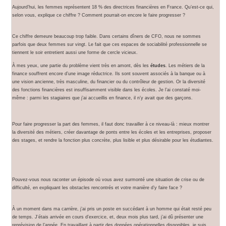
Aujourd’hui, les femmes représentent 18 % des directrices financières en France. Qu’est-ce qui,
selon vous, explique ce chiffre ? Comment pourrait-on encore le faire progresser ?
Ce chiffre demeure beaucoup trop faible. Dans certains dîners de CFO, nous ne sommes
parfois que deux femmes sur vingt. Le fait que ces espaces de sociabilité professionnelle se
tiennent le soir entretient aussi une forme de cercle vicieux.
À mes yeux, une partie du problème vient très en amont, dès les
études
. Les métiers de la
finance souffrent encore d’une image réductrice. Ils sont souvent associés à la banque ou à
une vision ancienne, très masculine, du financier ou du contrôleur de gestion. Or la diversité
des fonctions financières est insuffisamment visible dans les écoles. Je l’ai constaté moi-
même : parmi les stagiaires que j’ai accueillis en finance, il n’y avait que des garçons.
Pour faire progresser la part des femmes, il faut donc travailler à ce niveau-là : mieux montrer
la diversité des métiers, créer davantage de ponts entre les écoles et les entreprises, proposer
des stages, et rendre la fonction plus concrète, plus lisible et plus désirable pour les étudiantes.
Pouvez-vous nous raconter un épisode où vous avez surmonté une situation de crise ou de
difficulté, en expliquant les obstacles rencontrés et votre manière d’y faire face ?
À un moment dans ma carrière, j’ai pris un poste en succédant à un homme qui était resté peu
de temps. J’étais arrivée en cours d’exercice, et, deux mois plus tard, j’ai dû présenter une
reprévision de l’année. En travaillant à partir des données opérationnelles disponibles, je suis