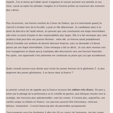
inspirée. J’en ai retenu qu’il fallait savoir s’organiser et surtout assumer ses priorités et ses
choix, savoir accepter les périodes chargées et à l’inverse profiter au maximum des moments
plus calmes.
Plus récemment, une femme membre du Comex de Sodexo, qui m’a interviewée quand j’ai
cherché à évoluer hors de la fiscalité, a joué un rôle déterminant. Je candidatais alors à un
poste de directrice de l’audit interne, en pensant que cela constituerait une étape intermédiaire
utile entre un poste d’expert et des responsabilités plus larges. Elle m’a fait remarquer que cette
prudence était peut-être une posture féminine : selon elle, un homme aurait probablement
affirmé d’emblée son ambition de devenir directeur financier, sans se demander s’il devait
passer par une étape intermédiaire. Cette remarque a été un déclic. Je suis alors revenue vers
mon management en disant que je souhaitais aller directement vers une fonction financière.
Peu après, une opportunité s’est présentée me conduisant au poste que j’occupe actuellement.
Quels conseils pouvez-vous donner pour inciter les jeunes femmes de la génération Z, et plus
largement des jeunes générations, à se lancer dans la finance ?
Le premier conseil est de rappeler que la finance recouvre des
métiers très divers
. On peut y
entrer par le pilotage de la performance ou le contrôle de gestion, puis bifurquer ensuite vers la
stratégie, des fonctions plus opérationnelles, voire les ventes. Il n’existe plus, aujourd’hui, une
carrière unique ou linéaire en finance. Les parcours peuvent être horizontaux, verticaux,
latéraux, temporaires ; il existe beaucoup plus de passerelles qu’auparavant.
J’encouragerais aussi les étudiantes à aller très tôt au contact de l’entreprise, par des stages,