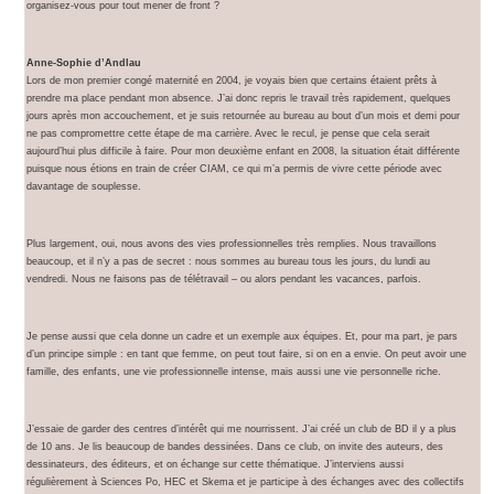
organisez-vous pour tout mener de front ?
Anne-Sophie d’Andlau
Lors de mon premier congé maternité en 2004, je voyais bien que certains étaient prêts à
prendre ma place pendant mon absence. J’ai donc repris le travail très rapidement, quelques
jours après mon accouchement, et je suis retournée au bureau au bout d’un mois et demi pour
ne pas compromettre cette étape de ma carrière. Avec le recul, je pense que cela serait
aujourd’hui plus difficile à faire. Pour mon deuxième enfant en 2008, la situation était différente
puisque nous étions en train de créer CIAM, ce qui m’a permis de vivre cette période avec
davantage de souplesse.
Plus largement, oui, nous avons des vies professionnelles très remplies. Nous travaillons
beaucoup, et il n’y a pas de secret : nous sommes au bureau tous les jours, du lundi au
vendredi. Nous ne faisons pas de télétravail – ou alors pendant les vacances, parfois.
Je pense aussi que cela donne un cadre et un exemple aux équipes. Et, pour ma part, je pars
d’un principe simple : en tant que femme, on peut tout faire, si on en a envie. On peut avoir une
famille, des enfants, une vie professionnelle intense, mais aussi une vie personnelle riche.
J’essaie de garder des centres d’intérêt qui me nourrissent. J’ai créé un club de BD il y a plus
de 10 ans. Je lis beaucoup de bandes dessinées. Dans ce club, on invite des auteurs, des
dessinateurs, des éditeurs, et on échange sur cette thématique. J’interviens aussi
régulièrement à Sciences Po, HEC et Skema et je participe à des échanges avec des collectifs