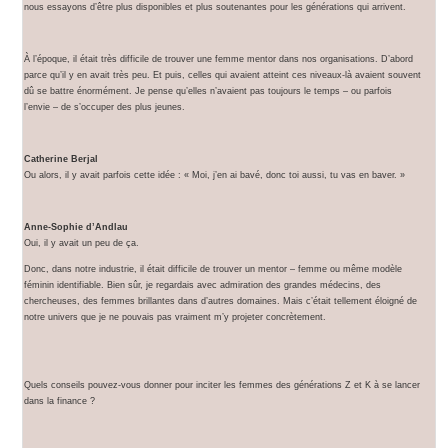
nous essayons d’être plus disponibles et plus soutenantes pour les générations qui arrivent.
À l’époque, il était très difficile de trouver une femme mentor dans nos organisations. D’abord
parce qu’il y en avait très peu. Et puis, celles qui avaient atteint ces niveaux-là avaient souvent
dû se battre énormément. Je pense qu’elles n’avaient pas toujours le temps – ou parfois
l’envie – de s’occuper des plus jeunes.
Catherine Berjal
Ou alors, il y avait parfois cette idée : « Moi, j’en ai bavé, donc toi aussi, tu vas en baver. »
Anne-Sophie d’Andlau
Oui, il y avait un peu de ça.
Donc, dans notre industrie, il était difficile de trouver un mentor – femme ou même modèle
féminin identifiable. Bien sûr, je regardais avec admiration des grandes médecins, des
chercheuses, des femmes brillantes dans d’autres domaines. Mais c’était tellement éloigné de
notre univers que je ne pouvais pas vraiment m’y projeter concrètement.
Quels conseils pouvez-vous donner pour inciter les femmes des générations Z et K à se lancer
dans la finance ?