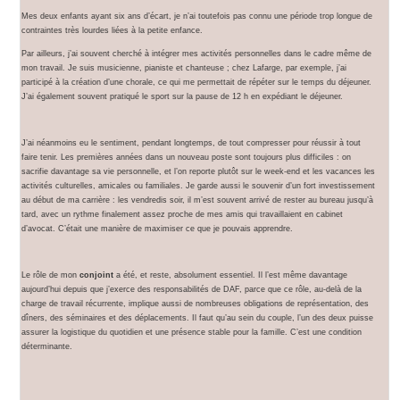
Mes deux enfants ayant six ans d’écart, je n’ai toutefois pas connu une période trop longue de
contraintes très lourdes liées à la petite enfance.
Par ailleurs, j’ai souvent cherché à intégrer mes activités personnelles dans le cadre même de
mon travail. Je suis musicienne, pianiste et chanteuse ; chez Lafarge, par exemple, j’ai
participé à la création d’une chorale, ce qui me permettait de répéter sur le temps du déjeuner.
J’ai également souvent pratiqué le sport sur la pause de 12 h en expédiant le déjeuner.
J’ai néanmoins eu le sentiment, pendant longtemps, de tout compresser pour réussir à tout
faire tenir. Les premières années dans un nouveau poste sont toujours plus difficiles : on
sacrifie davantage sa vie personnelle, et l’on reporte plutôt sur le week-end et les vacances les
activités culturelles, amicales ou familiales. Je garde aussi le souvenir d’un fort investissement
au début de ma carrière : les vendredis soir, il m’est souvent arrivé de rester au bureau jusqu’à
tard, avec un rythme finalement assez proche de mes amis qui travaillaient en cabinet
d’avocat. C’était une manière de maximiser ce que je pouvais apprendre.
Le rôle de mon
conjoint
a été, et reste, absolument essentiel. Il l’est même davantage
aujourd’hui depuis que j’exerce des responsabilités de DAF, parce que ce rôle, au-delà de la
charge de travail récurrente, implique aussi de nombreuses obligations de représentation, des
dîners, des séminaires et des déplacements. Il faut qu’au sein du couple, l’un des deux puisse
assurer la logistique du quotidien et une présence stable pour la famille. C’est une condition
déterminante.