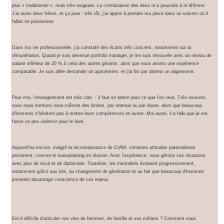
plus « traditionnel », mais très exigeant. La combinaison des deux m’a poussée à m’affirmer.
J’ai aussi deux frères, et ça joue : très tôt, j’ai appris à prendre ma place dans un univers où il
fallait se positionner.
Dans ma vie professionnelle, j’ai constaté des écarts très concrets, notamment sur la
rémunération. Quand je suis devenue portfolio manager, je me suis retrouvée avec un niveau de
salaire inférieur de 20 % à celui des autres gérants, alors que nous avions une expérience
comparable. Je suis allée demander un ajustement, et j’ai fini par obtenir un alignement.
Pour moi, l’enseignement est très clair : il faut se battre pour ce que l’on veut. Très souvent,
nous nous mettons nous-mêmes des limites, par retenue ou par doute, alors que beaucoup
d’hommes n’hésitent pas à mettre leurs compétences en avant. Moi aussi, il a fallu que je me
fasse un peu violence pour le faire.
Aujourd’hui encore, malgré la reconnaissance de CIAM, certaines attitudes paternalistes
persistent, comme le mansplaining en réunion. Avec l’expérience, nous gérons ces situations
avec plus de recul et de diplomatie. Toutefois, les mentalités évoluent progressivement,
notamment grâce aux lois, au changement de génération et au fait que beaucoup d’hommes
prennent davantage conscience de ces enjeux.
Est-il difficile d’articuler vos vies de femmes, de famille et vos métiers ? Comment vous