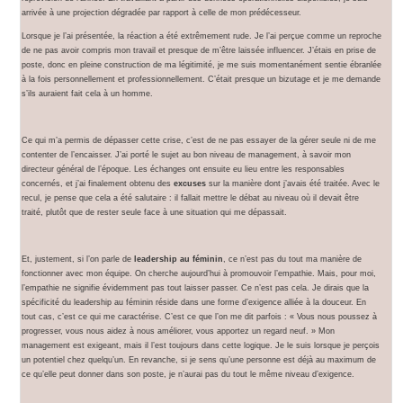
arrivée à une projection dégradée par rapport à celle de mon prédécesseur.
Lorsque je l’ai présentée, la réaction a été extrêmement rude. Je l’ai perçue comme un reproche
de ne pas avoir compris mon travail et presque de m’être laissée influencer. J’étais en prise de
poste, donc en pleine construction de ma légitimité, je me suis momentanément sentie ébranlée
à la fois personnellement et professionnellement. C’était presque un bizutage et je me demande
s’ils auraient fait cela à un homme.
Ce qui m’a permis de dépasser cette crise, c’est de ne pas essayer de la gérer seule ni de me
contenter de l’encaisser. J’ai porté le sujet au bon niveau de management, à savoir mon
directeur général de l’époque. Les échanges ont ensuite eu lieu entre les responsables
concernés, et j’ai finalement obtenu des
excuses
sur la manière dont j’avais été traitée. Avec le
recul, je pense que cela a été salutaire : il fallait mettre le débat au niveau où il devait être
traité, plutôt que de rester seule face à une situation qui me dépassait.
Et, justement, si l’on parle de
leadership au féminin
, ce n’est pas du tout ma manière de
fonctionner avec mon équipe. On cherche aujourd’hui à promouvoir l’empathie. Mais, pour moi,
l’empathie ne signifie évidemment pas tout laisser passer. Ce n’est pas cela. Je dirais que la
spécificité du leadership au féminin réside dans une forme d’exigence alliée à la douceur. En
tout cas, c’est ce qui me caractérise. C’est ce que l’on me dit parfois : « Vous nous poussez à
progresser, vous nous aidez à nous améliorer, vous apportez un regard neuf. » Mon
management est exigeant, mais il l’est toujours dans cette logique. Je le suis lorsque je perçois
un potentiel chez quelqu’un. En revanche, si je sens qu’une personne est déjà au maximum de
ce qu’elle peut donner dans son poste, je n’aurai pas du tout le même niveau d’exigence.