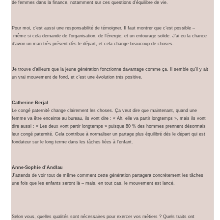
de femmes dans la finance, notamment sur ces questions d’équilibre de vie.
Pour moi, c’est aussi une responsabilité de témoigner. Il faut montrer que c’est possible –
même si cela demande de l’organisation, de l’énergie, et un entourage solide. J’ai eu la chance
d’avoir un mari très présent dès le départ, et cela change beaucoup de choses.
Je trouve d’ailleurs que la jeune génération fonctionne davantage comme ça. Il semble qu’il y ait
un vrai mouvement de fond, et c’est une évolution très positive.
Catherine Berjal
Le congé paternité change clairement les choses. Ça veut dire que maintenant, quand une
femme va être enceinte au bureau, ils vont dire : « Ah, elle va partir longtemps », mais ils vont
dire aussi : « Les deux vont partir longtemps » puisque 80 % des hommes prennent désormais
leur congé paternité. Cela contribue à normaliser un partage plus équilibré dès le départ qui est
fondateur sur le long terme dans les tâches liées à l’enfant.
Anne-Sophie d’Andlau
J’attends de voir tout de même comment cette génération partagera concrètement les tâches
une fois que les enfants seront là – mais, en tout cas, le mouvement est lancé.
Selon vous, quelles qualités sont nécessaires pour exercer vos métiers ? Quels traits ont