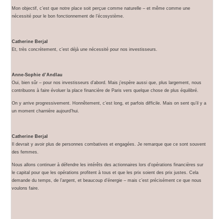
Mon objectif, c’est que notre place soit perçue comme naturelle – et même comme une
nécessité pour le bon fonctionnement de l’écosystème.
Catherine Berjal
Et, très concrètement, c’est déjà une nécessité pour nos investisseurs.
Anne-Sophie d’Andlau
Oui, bien sûr – pour nos investisseurs d’abord. Mais j’espère aussi que, plus largement, nous
contribuons à faire évoluer la place financière de Paris vers quelque chose de plus équilibré.
On y arrive progressivement. Honnêtement, c’est long, et parfois difficile. Mais on sent qu’il y a
un moment charnière aujourd’hui.
Catherine Berjal
Il devrait y avoir plus de personnes combatives et engagées. Je remarque que ce sont souvent
des femmes.
Nous allons continuer à défendre les intérêts des actionnaires lors d’opérations financières sur
le capital pour que les opérations profitent à tous et que les prix soient des prix justes. Cela
demande du temps, de l’argent, et beaucoup d’énergie – mais c’est précisément ce que nous
voulons faire.