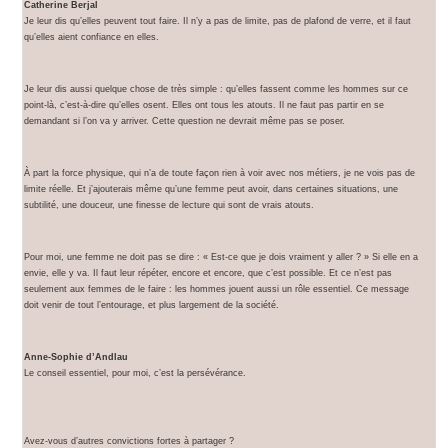
Catherine Berjal
Je leur dis qu’elles peuvent tout faire. Il n’y a pas de limite, pas de plafond de verre, et il faut
qu’elles aient confiance en elles.
Je leur dis aussi quelque chose de très simple : qu’elles fassent comme les hommes sur ce
point-là, c’est-à-dire qu’elles osent. Elles ont tous les atouts. Il ne faut pas partir en se
demandant si l’on va y arriver. Cette question ne devrait même pas se poser.
À part la force physique, qui n’a de toute façon rien à voir avec nos métiers, je ne vois pas de
limite réelle. Et j’ajouterais même qu’une femme peut avoir, dans certaines situations, une
subtilité, une douceur, une finesse de lecture qui sont de vrais atouts.
Pour moi, une femme ne doit pas se dire : « Est-ce que je dois vraiment y aller ? » Si elle en a
envie, elle y va. Il faut leur répéter, encore et encore, que c’est possible. Et ce n’est pas
seulement aux femmes de le faire : les hommes jouent aussi un rôle essentiel. Ce message
doit venir de tout l’entourage, et plus largement de la société.
Anne-Sophie d’Andlau
Le conseil essentiel, pour moi, c’est la persévérance.
Avez-vous d’autres convictions fortes à partager ?