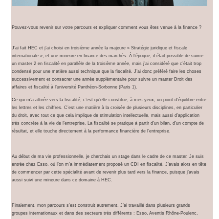
Pouvez-vous revenir sur votre parcours et expliquer comment vous êtes venue à la finance ?
J’ai fait HEC et j’ai choisi en troisième année la majeure « Stratégie juridique et fiscale
internationale », et une mineure en finance des marchés. À l’époque, il était possible de suivre
un master 2 en fiscalité en parallèle de la troisième année, mais j’ai considéré que c’était trop
condensé pour une matière aussi technique que la fiscalité. J’ai donc préféré faire les choses
successivement et consacrer une année supplémentaire pour suivre un master Droit des
affaires et fiscalité à l’université Panthéon-Sorbonne (Paris 1).
Ce qui m’a attirée vers la fiscalité, c’est qu’elle constitue, à mes yeux, un point d’équilibre entre
les lettres et les chiffres. C’est une matière à la croisée de plusieurs disciplines, en particulier
du droit, avec tout ce que cela implique de stimulation intellectuelle, mais aussi d’application
très concrète à la vie de l’entreprise. La fiscalité se pratique à partir d’un bilan, d’un compte de
résultat, et elle touche directement à la performance financière de l’entreprise.
Au début de ma vie professionnelle, je cherchais un stage dans le cadre de ce master. Je suis
entrée chez Esso, où l’on m’a immédiatement proposé un CDI en fiscalité. J’avais alors en tête
de commencer par cette spécialité avant de revenir plus tard vers la finance, puisque j’avais
aussi suivi une mineure dans ce domaine à HEC.
Finalement, mon parcours s’est construit autrement. J’ai travaillé dans plusieurs grands
groupes internationaux et dans des secteurs très différents : Esso, Aventis Rhône-Poulenc,