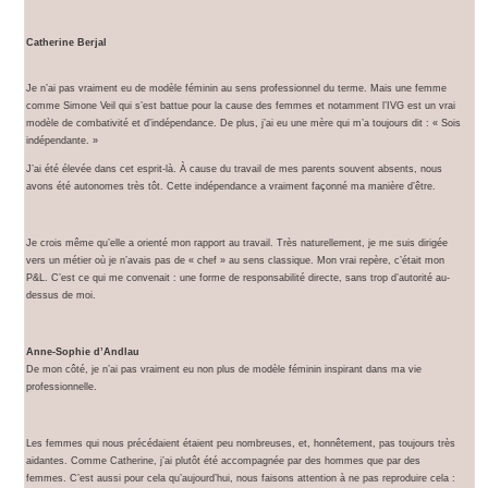
Catherine Berjal
Je n’ai pas vraiment eu de modèle féminin au sens professionnel du terme. Mais une femme
comme Simone Veil qui s’est battue pour la cause des femmes et notamment l’IVG est un vrai
modèle de combativité et d’indépendance. De plus, j’ai eu une mère qui m’a toujours dit : « Sois
indépendante. »
J’ai été élevée dans cet esprit-là. À cause du travail de mes parents souvent absents, nous
avons été autonomes très tôt. Cette indépendance a vraiment façonné ma manière d’être.
Je crois même qu’elle a orienté mon rapport au travail. Très naturellement, je me suis dirigée
vers un métier où je n’avais pas de « chef » au sens classique. Mon vrai repère, c’était mon
P&L. C’est ce qui me convenait : une forme de responsabilité directe, sans trop d’autorité au-
dessus de moi.
Anne-Sophie d’Andlau
De mon côté, je n’ai pas vraiment eu non plus de modèle féminin inspirant dans ma vie
professionnelle.
Les femmes qui nous précédaient étaient peu nombreuses, et, honnêtement, pas toujours très
aidantes. Comme Catherine, j’ai plutôt été accompagnée par des hommes que par des
femmes. C’est aussi pour cela qu’aujourd’hui, nous faisons attention à ne pas reproduire cela :