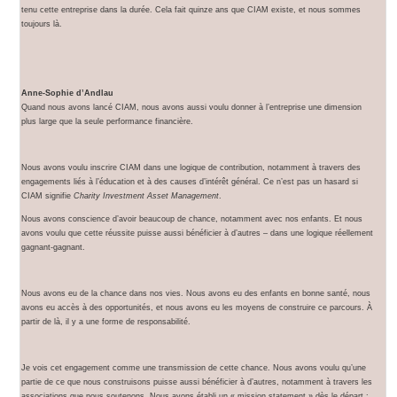
tenu cette entreprise dans la durée. Cela fait quinze ans que CIAM existe, et nous sommes
toujours là.
Anne-Sophie d’Andlau
Quand nous avons lancé CIAM, nous avons aussi voulu donner à l’entreprise une dimension
plus large que la seule performance financière.
Nous avons voulu inscrire CIAM dans une logique de contribution, notamment à travers des
engagements liés à l’éducation et à des causes d’intérêt général. Ce n’est pas un hasard si
CIAM signifie
Charity Investment Asset Management
.
Nous avons conscience d’avoir beaucoup de chance, notamment avec nos enfants. Et nous
avons voulu que cette réussite puisse aussi bénéficier à d’autres – dans une logique réellement
gagnant-gagnant.
Nous avons eu de la chance dans nos vies. Nous avons eu des enfants en bonne santé, nous
avons eu accès à des opportunités, et nous avons eu les moyens de construire ce parcours. À
partir de là, il y a une forme de responsabilité.
Je vois cet engagement comme une transmission de cette chance. Nous avons voulu qu’une
partie de ce que nous construisons puisse aussi bénéficier à d’autres, notamment à travers les
associations que nous soutenons. Nous avons établi un « mission statement » dès le départ :