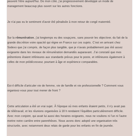
peuvent l’être aujourd’hui. De mon côté, j’ai progressivement développé un mode de
management beaucoup plus ouvert sur les autres fonctions.
Je n’ai pas eu le sentiment d’avoir été pénalisée à mon retour de congé maternité.
Sur la
rémunération
, j’ai longtemps eu des soupçons, sans pouvoir les objectiver, du fait de la
grande discrétion voire opacité qui règne en France sur ces sujets. C’est en arrivant chez
Sodexo que j’ai compris, de façon plus tangible, que je n’avais probablement pas été assez
exigeante dans les niveaux de rémunération demandés auparavant. J’ai constaté que mes
prétentions étaient inférieures aux standards prévus pour le poste, et inférieures également à
celles de mon prédécesseur, pourtant à âge et expérience comparables.
Est-il difficile d’articuler vie de femme, vie de famille et vie professionnelle ? Comment vous
organisez-vous pour tout mener de front ?
Cette articulation a été un vrai sujet. À l’époque où mes enfants étaient petits, il n’y avait pas
de télétravail, et les réunions organisées à 18 h rendaient l’équilibre particulièrement difficile.
Avec mon conjoint, qui avait lui aussi des horaires exigeants, nous ne voulions ni l’un ni l’autre
mettre notre carrière entre parenthèses. Nous avons donc adopté une organisation très
structurée, avec notamment deux relais de garde pour les enfants en fin de journée.