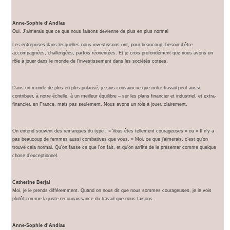
Anne-Sophie d’Andlau
Oui. J’aimerais que ce que nous faisons devienne de plus en plus normal
Les entreprises dans lesquelles nous investissons ont, pour beaucoup, besoin d’être
accompagnées, challengées, parfois réorientées. Et je crois profondément que nous avons un
rôle à jouer dans le monde de l’investissement dans les sociétés cotées.
Dans un monde de plus en plus polarisé, je suis convaincue que notre travail peut aussi
contribuer, à notre échelle, à un meilleur équilibre – sur les plans financier et industriel, et extra-
financier, en France, mais pas seulement. Nous avons un rôle à jouer, clairement.
On entend souvent des remarques du type : « Vous êtes tellement courageuses » ou « Il n’y a
pas beaucoup de femmes aussi combatives que vous. » Moi, ce que j’aimerais, c’est qu’on
trouve cela normal. Qu’on fasse ce que l’on fait, et qu’on arrête de le présenter comme quelque
chose d’exceptionnel.
Catherine Berjal
Moi, je le prends différemment. Quand on nous dit que nous sommes courageuses, je le vois
plutôt comme la juste reconnaissance du travail que nous faisons.
Anne-Sophie d’Andlau