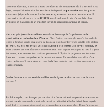
Parmi mes réussites, je citerais d’abord une réussite très directement liée à la fiscalité. Chez
Engie, lorsque l’administration fiscale a lancé le dispositif de
partenariat
avec les grandes
entreprises, j’ai porté le premier dossier français ayant obtenu son aval dans ce cadre. Il
concernait le site de recherche du CRIGEN, appelé à devenir le site d’accueil du village
olympique, et il a nécessité un important travail de sécurisation juridique et fiscale.
Mais mes principales fiertés relèvent sans doute davantage de l’organisation, de la
construction et du leadership d’équipe
. Chez Sodexo par exemple, on m’a demandé de
rendre la fonction fiscale plus proche du business et de l’orienter vers la lisibilité et le pilotage
de l’impôt. J’ai alors fait évoluer une équipe jusque-là très orientée vers le volet juridique, en
allant chercher des compétences complémentaires. Mon objectif n’était pas de faire à la place
des autres, mais de créer les conditions permettant à l’équipe de progresser sur les volets
financiers, conso et comptables et de devenir autonome. Ce travail de composition d’une
équipe multi-compétences, dans un cadre budgétaire contraint, qui constitue pour moi une
réussite majeure.
Quelles femmes vous ont servi de modèles, ou de figures de réussite, au cours de votre
parcours ?
J’ai été marquée, chez Lafarge, par une directrice fiscale qui avait un poste important tout en
menant une vie personnelle et culturelle très riche : elle allait à l’opéra, faisait beaucoup de
sport, tout en assumant pleinement ses responsabilités professionnelles. Cela m’a beaucoup