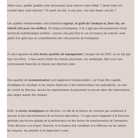
Selon vous, quelles qualités sont nécessaires pour exercer votre métier ? Quels traits ont
compté dans votre réussite ? Et quels ont été, à vos yeux, vos plus beaux succès ?
Les qualités fondamentales sont d’abord la
rigueur, le goût de l’analyse et, bien sûr, un
intérêt réel pour les chiffres
. En finance d’entreprise, il ne s’agit pas nécessairement d’une
technicité mathématique extrême, comme cela peut être le cas en finance de marché, mais
plutôt d’un goût pour la compréhension des mécanismes de l’entreprise.
À cela s’ajoutent de
très fortes qualités de management
. Lorsque l’on est DAF, on ne fait pas
tout soi-même : il faut savoir choisir les bonnes personnes, les embarquer, faire vivre une
communauté financière et donner une direction claire.
Des qualités de
communication
sont également indispensables, car il faut être capable
d’expliquer les résultats et les enjeux financiers à des interlocuteurs non spécialistes, au sein
du comité de direction, devant les représentants du personnel ou encore dans des interventions
plus larges auprès des équipes.
Enfin, la
vision stratégique
est décisive. Le rôle de la finance ne consiste pas seulement à
assurer le bon fonctionnement de la fonction elle-même ; il s’agit aussi d’apporter à la Direction
générale une lecture globale de la performance et des leviers de transformation de l’entreprise.
Toute décision a un impact financier, et la finance doit contribuer à la réflexion sur les talents,
les moyens, les priorités et la trajectoire à venir.