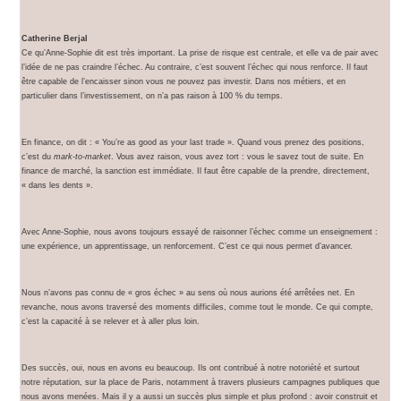
Catherine Berjal
Ce qu’Anne-Sophie dit est très important. La prise de risque est centrale, et elle va de pair avec
l’idée de ne pas craindre l’échec. Au contraire, c’est souvent l’échec qui nous renforce. Il faut
être capable de l’encaisser sinon vous ne pouvez pas investir. Dans nos métiers, et en
particulier dans l’investissement, on n’a pas raison à 100 % du temps.
En finance, on dit : « You’re as good as your last trade ». Quand vous prenez des positions,
c’est du
mark-to-market
. Vous avez raison, vous avez tort : vous le savez tout de suite. En
finance de marché, la sanction est immédiate. Il faut être capable de la prendre, directement,
« dans les dents ».
Avec Anne-Sophie, nous avons toujours essayé de raisonner l’échec comme un enseignement :
une expérience, un apprentissage, un renforcement. C’est ce qui nous permet d’avancer.
Nous n’avons pas connu de « gros échec » au sens où nous aurions été arrêtées net. En
revanche, nous avons traversé des moments difficiles, comme tout le monde. Ce qui compte,
c’est la capacité à se relever et à aller plus loin.
Des succès, oui, nous en avons eu beaucoup. Ils ont contribué à notre notoriété et surtout
notre réputation, sur la place de Paris, notamment à travers plusieurs campagnes publiques que
nous avons menées. Mais il y a aussi un succès plus simple et plus profond : avoir construit et