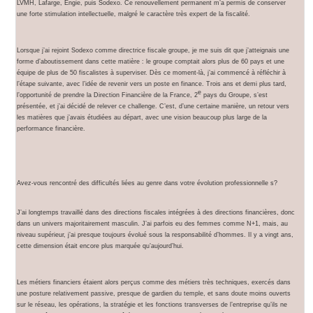
LVMH, Lafarge, Engie, puis Sodexo. Ce renouvellement permanent m’a permis de conserver
une forte stimulation intellectuelle, malgré le caractère très expert de la fiscalité.
Lorsque j’ai rejoint Sodexo comme directrice fiscale groupe, je me suis dit que j’atteignais une
forme d’aboutissement dans cette matière : le groupe comptait alors plus de 60 pays et une
équipe de plus de 50 fiscalistes à superviser. Dès ce moment-là, j’ai commencé à réfléchir à
l’étape suivante, avec l’idée de revenir vers un poste en finance. Trois ans et demi plus tard,
e
l’opportunité de prendre la Direction Financière de la France, 2
pays du Groupe, s’est
présentée, et j’ai décidé de relever ce challenge. C’est, d’une certaine manière, un retour vers
les matières que j’avais étudiées au départ, avec une vision beaucoup plus large de la
performance financière.
Avez-vous rencontré des difficultés liées au genre dans votre évolution professionnelle s?
J’ai longtemps travaillé dans des directions fiscales intégrées à des directions financières, donc
dans un univers majoritairement masculin. J’ai parfois eu des femmes comme N+1, mais, au
niveau supérieur, j’ai presque toujours évolué sous la responsabilité d’hommes. Il y a vingt ans,
cette dimension était encore plus marquée qu’aujourd’hui.
Les métiers financiers étaient alors perçus comme des métiers très techniques, exercés dans
une posture relativement passive, presque de gardien du temple, et sans doute moins ouverts
sur le réseau, les opérations, la stratégie et les fonctions transverses de l’entreprise qu’ils ne