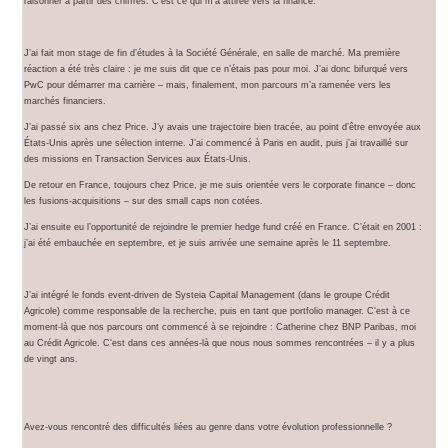
raisonner à partir des chiffres. C’est ce qui m’a attirée vers la finance.
J’ai fait mon stage de fin d’études à la Société Générale, en salle de marché. Ma première
réaction a été très claire : je me suis dit que ce n’étais pas pour moi. J’ai donc bifurqué vers
PwC pour démarrer ma carrière – mais, finalement, mon parcours m’a ramenée vers les
marchés financiers.
J’ai passé six ans chez Price. J’y avais une trajectoire bien tracée, au point d’être envoyée aux
États-Unis après une sélection interne. J’ai commencé à Paris en audit, puis j’ai travaillé sur
des missions en Transaction Services aux États-Unis.
De retour en France, toujours chez Price, je me suis orientée vers le corporate finance – donc
les fusions-acquisitions – sur des small caps non cotées.
J’ai ensuite eu l’opportunité de rejoindre le premier hedge fund créé en France. C’était en 2001 :
j’ai été embauchée en septembre, et je suis arrivée une semaine après le 11 septembre.
J’ai intégré le fonds event-driven de Systeia Capital Management (dans le groupe Crédit
Agricole) comme responsable de la recherche, puis en tant que portfolio manager. C’est à ce
moment-là que nos parcours ont commencé à se rejoindre : Catherine chez BNP Paribas, moi
au Crédit Agricole. C’est dans ces années-là que nous nous sommes rencontrées – il y a plus
de vingt ans.
Avez-vous rencontré des difficultés liées au genre dans votre évolution professionnelle ?