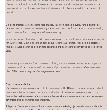
Au fil de ces expériences, j’ai compris que le brokerage n’était pas vraiment fait pour moi.
J’aimais davantage la prise de décision. Je me suis aussi rendu compte que les marchés me
convenaient bien : j’y trouvais une forme d’autonomie, et cela correspondait à ma manière de
travailler.
J’ai donc progressivement orienté mes études, puis mon troisième cycle, vers la finance de
marché, avec un cursus à la Sorbonne (de Boissieu), très centré sur la Bourse et les marchés,
dans la continuité de ce que j’avais découvert en stage.
Je me suis vraiment orientée vers la finance pas à pas, et ce sont clairement les stages qui ont
fait la différence. C’est d’ailleurs un conseil que je donne aux jeunes, filles comme garçons :
faire des stages permet de comprendre concrètement les métiers et d’éviter de se tromper de
voie.
J’ai ensuite passé six ans à la Caisse des Dépôts, puis presque dix ans à la BNP, toujours en
salle de marché. Je travaillais déjà sur une stratégie proche de celle que je mène aujourd’hui
chez CIAM, dans un registre d’arbitrage/event-driven.
Anne-Sophie d’Andlau
J’ai suivi un parcours prépa puis école de commerce, à l’ESC Rouen (Neoma Business School).
En entrant à l’école, je savais déjà que je voulais faire de la finance, notamment parce que
j’aimais les mathématiques. J’y trouvais une logique et une manière de décider qui me parlaient
davantage que les matières plus littéraires.
À l’époque, j’avais aussi du mal à me projeter dans le marketing : je trouvais plus stimulant de