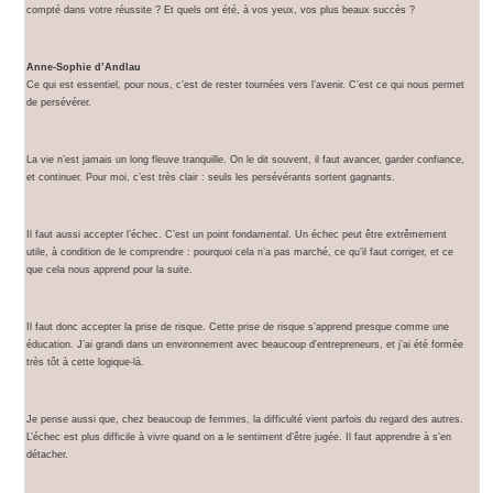
compté dans votre réussite ? Et quels ont été, à vos yeux, vos plus beaux succès ?
Anne-Sophie d’Andlau
Ce qui est essentiel, pour nous, c’est de rester tournées vers l’avenir. C’est ce qui nous permet
de persévérer.
La vie n’est jamais un long fleuve tranquille. On le dit souvent, il faut avancer, garder confiance,
et continuer. Pour moi, c’est très clair : seuls les persévérants sortent gagnants.
Il faut aussi accepter l’échec. C’est un point fondamental. Un échec peut être extrêmement
utile, à condition de le comprendre : pourquoi cela n’a pas marché, ce qu’il faut corriger, et ce
que cela nous apprend pour la suite.
Il faut donc accepter la prise de risque. Cette prise de risque s’apprend presque comme une
éducation. J’ai grandi dans un environnement avec beaucoup d’entrepreneurs, et j’ai été formée
très tôt à cette logique-là.
Je pense aussi que, chez beaucoup de femmes, la difficulté vient parfois du regard des autres.
L’échec est plus difficile à vivre quand on a le sentiment d’être jugée. Il faut apprendre à s’en
détacher.