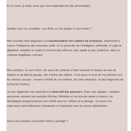
En ce sens, je dirais aussi que mon leadership est très personnalisé.
Quelles sont vos actualités, vos rêves ou vos projets à court terme ?
Mon actualité tient largement à la
transformation des métiers de la finance
, notamment à
travers l’intégration des nouveaux outils, et en particulier de l’intelligence artificielle. Il s’agit de
digitaliser, simplifier et rendre la fonction plus efficace, plus rapide et plus prédictive, dans un
contexte budgétaire contraint.
Mon ambition, à court terme, est aussi de continuer à faire rayonner la finance au sein de
Sodexo et au-delà du groupe, afin d’attirer des talents. C’est aussi le sens de ma présence sur
les réseaux sociaux : montrer l’intérêt de ces métiers, de cette entreprise, et plus largement de
la fonction finance.
Je suis également très attachée à la
diversité des parcours
. Dans mes équipes, certaines
personnes viennent par exemple d’écoles hôtelières et ont ensuite rejoint la finance, en
développant progressivement leur intérêt pour les chiffres et le pilotage. Je trouve ces
trajectoires particulièrement stimulantes et inspirantes pour les jeunes générations.
Avez-vous d’autres convictions fortes à partager ?