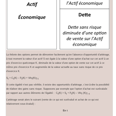
La théorie des options permet de démontrer facilement qu’en l’absence d’opportunité d’arbitrage,
à tout moment la valeur d’un actif S est égale à la valeur d’une option d’achat sur cet actif à un
prix d’exercice quelconque K, diminuée de la valeur d’une option de vente sur cet actif à ce
même prix d’exercice K et augmentée de la valeur actuelle au taux sans risque de ce prix
d’exercice K.
S
= C
(K) – P
(K) + VAr
(K)
t
t
t
f
T-t
Si cette égalité n’est pas vérifiée, il existe des opportunités d’arbitrage, c’est-à-dire la possibilité
de réaliser des gains sans risque. Supposons par exemple que l’option d’achat est surévaluée
par rapport aux autres éléments de l’égalité : C
(K) > S
+ P
(K) – VAr
(K)
t
t
t
f
T–t
L’arbitrage serait alors le suivant (vente de ce qui est surévalué et achat de ce qui est
relativement sous-évalué) :
En t