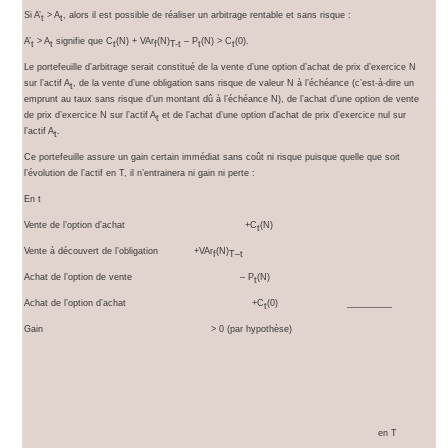
Si A’
> A
, alors il est possible de réaliser un arbitrage rentable et sans risque :
t
t
A’
> A
signifie que C
(N) + VAr
(N)
– P
(N) > C
(0).
t
t
t
f
T-t
t
t
Le portefeuille d’arbitrage serait constitué de la vente d’une option d’achat de prix d’exercice N
sur l’actif A
, de la vente d’une obligation sans risque de valeur N à l’échéance (c’est-à-dire un
t
emprunt au taux sans risque d’un montant dû à l’échéance N), de l’achat d’une option de vente
de prix d’exercice N sur l’actif A
et de l’achat d’une option d’achat de prix d’exercice nul sur
t
l’actif A
.
t
Ce portefeuille assure un gain certain immédiat sans coût ni risque puisque quelle que soit
l’évolution de l’actif en T, il n’entrainera ni gain ni perte :
En t
Vente de l’option d’achat +C
(N)
t
Vente à découvert de l’obligation +VAr
(N)
f
T–t
Achat de l’option de vente – P
(N)
t
Achat de l’option d’achat +C
(0) _________
t
Gain > 0 (par hypothèse)
en T