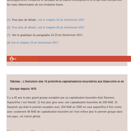
les traits déterminants de son évolution future.
[1]
. Pour plus de détails,
voir le chapitre 24 du Vernimmen 2017
[2]
.
Pour plus de détails, voir le chapitre 40 du Vernimmen 2017
[3]
. Voir le graphique du paragraphe 24.23 du Vernimmen 2017.
[4]
Voir le chapitre 23 du Vernimmen 2017.
Haut
Tableau : L'évolution des 10 premières capitalisations boursières aux Etats-Unis et en
Europe depuis 1975
Il y a 40 ans le plus grand groupe européen par sa capitalisation boursière était Siemens.
Aujourd’hui c’est Nestlé, 11 fois plus gros avec une capitalisation boursière de 206 Md€. Et
Gazprom qui était le premier européen avec 204 Md€ en 2005 en vaut aujourd’hui 4 fois moins
avec seulement 46 Md€ de capitalisation boursière (et n’est même plus le premier groupe dans
son pays,
sic transit gloria
).