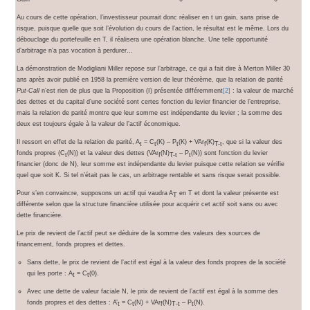
Au cours de cette opération, l’investisseur pourrait donc réaliser en t un gain, sans prise de
risque, puisque quelle que soit l’évolution du cours de l’action, le résultat est le même. Lors du
débouclage du portefeuille en T, il réalisera une opération blanche. Une telle opportunité
d’arbitrage n’a pas vocation à perdurer…
La démonstration de Modigliani Miller repose sur l’arbitrage, ce qui a fait dire à Merton Miller 30
ans après avoir publié en 1958 la première version de leur théorème, que la relation de parité
Put-Call
n’est rien de plus que la Proposition (I) présentée différemment
[2]
: la valeur de marché
des dettes et du capital d’une société sont certes fonction du levier financier de l’entreprise,
mais la relation de parité montre que leur somme est indépendante du levier ; la somme des
deux est toujours égale à la valeur de l’actif économique.
Il ressort en effet de la relation de parité, A
= C
(K) – P
(K) + VAr
(K)
, que si la valeur des
t
t
t
f
T-t
fonds propres (C
(N)) et la valeur des dettes (VAr
(N)
– P
(N)) sont fonction du levier
t
f
T-t
t
financier (donc de N), leur somme est indépendante du levier puisque cette relation se vérifie
quel que soit K. Si tel n’était pas le cas, un arbitrage rentable et sans risque serait possible.
Pour s’en convaincre, supposons un actif qui vaudra A
en T et dont la valeur présente est
T
différente selon que la structure financière utilisée pour acquérir cet actif soit sans ou avec
dette financière.
Le prix de revient de l’actif peut se déduire de la somme des valeurs des sources de
financement, fonds propres et dettes.
Sans dette, le prix de revient de l’actif est égal à la valeur des fonds propres de la société
qui les porte : A
= C
(0).
t
t
Avec une dette de valeur faciale N, le prix de revient de l’actif est égal à la somme des
fonds propres et des dettes : A’
= C
(N) + VAr
(N)
– P
(N).
t
t
f
T-t
t