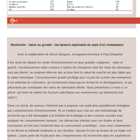
Haut
Recherche : Value ou growth : les facteurs explicatifs du style d'un investisseur
Avec la collaboration de Simon Gueguen, enseignant-chercheur à Paris-Dauphine
Il est usuel de séparer les styles d’investissement en deux grandes catégories :
value
et
growth
. L’investissement
value
consiste à repérer les entreprises dont les ratios de valorisation
sont peu élevés, en espérant détecter des actions dont la valeur de marché est plus faible que
la valeur intrinsèque. L’investissement
growth
privilégie pour sa part les actions des entreprises
à fort potentiel de croissance, qui investissent beaucoup en recherche et développement, et qui
présentent par conséquent des ratios de valorisation élevés. Nous présentons ce mois-ci un
article qui tente de repérer les facteurs spécifiques aux investisseurs qui influencent leur
style
[1]
.
Dans cet article, les auteurs n’hésitent pas à proposer une explication partiellement biologique
aux comportements d’investissement. Ils se fondent pour cela sur une méthodologie de
recherche qui a été développée à la frontière de la biologie et des sciences sociales pour
expliquer les comportements humains. Les démarches utilisées pour ces études et leurs
conclusions ne font pas l’unanimité dans la communauté scientifique ; nous nous contenterons
ici de décrire la méthode employée et ses résultats, laissant le soin au lecteur de se forger son
opinion. L’autre partie de l’explication des comportements est recherchée dans les expériences