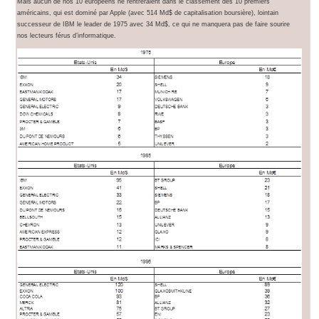
Mais aucun de nos 10 européens ne rentreraient dans le classement des 10 premiers
américains, qui est dominé par Apple (avec 514 Md$ de capitalisation boursière), lointain
successeur de IBM le leader de 1975 avec 34 Md$, ce qui ne manquera pas de faire sourire
nos lecteurs férus d’informatique.