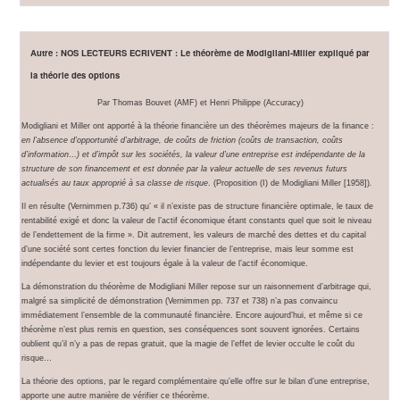
Autre : NOS LECTEURS ECRIVENT : Le théorème de Modigliani-Miller expliqué par
la théorie des options
Par Thomas Bouvet (AMF) et Henri Philippe (Accuracy)
Modigliani et Miller ont apporté à la théorie financière un des théorèmes majeurs de la finance :
en l’absence d’opportunité d’arbitrage, de coûts de friction (coûts de transaction, coûts
d’information…) et d’impôt sur les sociétés, la valeur d’une entreprise est indépendante de la
structure de son financement et est donnée par la valeur actuelle de ses revenus futurs
actualisés au taux approprié à sa classe de risque
. (Proposition (I) de Modigliani Miller [1958])
.
Il en résulte (Vernimmen p.736) qu’ « il n’existe pas de structure financière optimale, le taux de
rentabilité exigé et donc la valeur de l’actif économique étant constants quel que soit le niveau
de l’endettement de la firme ». Dit autrement, les valeurs de marché des dettes et du capital
d’une société sont certes fonction du levier financier de l’entreprise, mais leur somme est
indépendante du levier et est toujours égale à la valeur de l’actif économique.
La démonstration du théorème de Modigliani Miller repose sur un raisonnement d’arbitrage qui,
malgré sa simplicité de démonstration (Vernimmen pp. 737 et 738) n’a pas convaincu
immédiatement l’ensemble de la communauté financière. Encore aujourd’hui, et même si ce
théorème n’est plus remis en question, ses conséquences sont souvent ignorées. Certains
oublient qu’il n’y a pas de repas gratuit, que la magie de l’effet de levier occulte le coût du
risque…
La théorie des options, par le regard complémentaire qu’elle offre sur le bilan d’une entreprise,
apporte une autre manière de vérifier ce théorème.