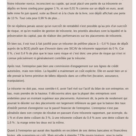
Notre trésorier novice, inconscient ou cupide, qui avait placé une partie de sa trésorerie en
dépôts en livres sterling pour gagner 1 %, et non 0,01 % comme sur un dépôt en euro, avait
belle mine fin juin quand, suite au Brexit et à la chute de la livre, son dépôt affichait une perte
de 13 %. Tout cela pour 0,99 % de plus…
On ne répétera jamais assez qu’un surcroît de rentabilité n’est possible qu’au prix d’un surcroît
de risque, et qu’en matière de gestion de trésorerie, les priorités absolues sont la liquidité et la
préservation du capital, pas de réaliser des performances sur les placements de trésorerie.
Eh bien oui, il est tout à fait justifié pour un trésorier de préférer placer à – 0,4 % (taux de dépôt
auprès de la BCE) plutôt que d’investir dans une SICAV de trésorerie rapportant du 0 %. Car
0 %, c’est 0,4 % de plus que le taux sans risque et c’est donc une prise de risque qui n’est ni
connue précisément ni généralement contrôlée par le trésorier.
Après tout, l’entreprise paie bien une commission d’engagement sur ses lignes de crédit
autorisées, mais non tirées. La liquidité a maintenant un coût explicite. Elle en aurait bien un si
elle prenait la forme primitive de billets déposés dans un coffre-fort (location, assurance,
manipulation).
Le trésorier ne doit pas, nous semble-t-il, avoir l’œil rivé sur l’actif du bilan de son entreprise, en
bas, mais prendre de la hauteur. Il découvrira alors que la plupart des entreprises sont
endettées pour un montant supérieur aux placements. Autrement dit, la perte de rendement qui
pourrait le désoler sur des placements est largement inférieure au gain que la baisse des taux
d’intérêt permet d’enregistrer sur le passif financier de l’entreprise. L’entreprise n’est pas
pénalisée dans son compte de résultat en passant d’une trésorerie rapportant, par exemple, du
1 % et d’une dette coûtant du 3 %, à une trésorerie coûtant du 0,4 % avec une dette coûtant du
1,6 % ; la marge entre les deux est la même.
Quant à l’entreprise qui aurait des liquidités en excédent de ses dettes bancaires et financières
brutes, elle supportera un coût. Mais est-elle à plaindre ? Elle pourra toujours, pour la partie