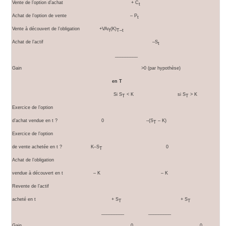
Vente de l’option d’achat + C
t
Achat de l’option de vente – P
t
Vente à découvert de l’obligation +VAr
(K)
f
T–t
Achat de l’actif –S
t
_________
Gain >0 (par hypothèse)
en T
Si S
< K si S
> K
T
T
Exercice de l’option
d’achat vendue en t ? 0 –(S
– K)
T
Exercice de l’option
de vente achetée en t ? K–S
0
T
Achat de l’obligation
vendue à découvert en t – K – K
Revente de l’actif
acheté en t + S
+ S
T
T
_________ _________
Gain 0 0