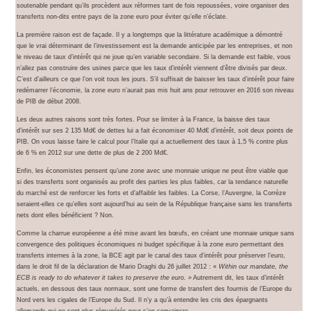
soutenable pendant qu’ils procèdent aux réformes tant de fois repoussées, voire organiser des
transferts non-dits entre pays de la zone euro pour éviter qu’elle n’éclate.
La première raison est de façade. Il y a longtemps que la littérature académique a démontré
que le vrai déterminant de l’investissement est la demande anticipée par les entreprises, et non
le niveau de taux d’intérêt qui ne joue qu’en variable secondaire. Si la demande est faible, vous
n’allez pas construire des usines parce que les taux d’intérêt viennent d’être divisés par deux.
C’est d’ailleurs ce que l’on voit tous les jours. S’il suffisait de baisser les taux d’intérêt pour faire
redémarrer l’économie, la zone euro n’aurait pas mis huit ans pour retrouver en 2016 son niveau
de PIB de début 2008.
Les deux autres raisons sont très fortes. Pour se limiter à la France, la baisse des taux
d’intérêt sur ses 2 135 Md€ de dettes lui a fait économiser 40 Md€ d’intérêt, soit deux points de
PIB. On vous laisse faire le calcul pour l’Italie qui a actuellement des taux à 1,5 % contre plus
de 6 % en 2012 sur une dette de plus de 2 200 Md€.
Enfin, les économistes pensent qu’une zone avec une monnaie unique ne peut être viable que
si des transferts sont organisés au profit des parties les plus faibles, car la tendance naturelle
du marché est de renforcer les forts et d’affaiblir les faibles. La Corse, l’Auvergne, la Corrèze
seraient-elles ce qu’elles sont aujourd’hui au sein de la République française sans les transferts
nets dont elles bénéficient ? Non.
Comme la charrue européenne a été mise avant les bœufs, en créant une monnaie unique sans
convergence des politiques économiques ni budget spécifique à la zone euro permettant des
transferts internes à la zone, la BCE agit par le canal des taux d’intérêt pour préserver l’euro,
dans le droit fil de la déclaration de Mario Draghi du 26 juillet 2012 : «
Within our mandate, the
ECB is ready to do whatever it takes to preserve the euro. »
Autrement dit, les taux d’intérêt
actuels, en dessous des taux normaux, sont une forme de transfert des fourmis de l’Europe du
Nord vers les cigales de l’Europe du Sud. Il n’y a qu’à entendre les cris des épargnants
allemands qui ne sont plus rémunérés pour s’en convaincre.