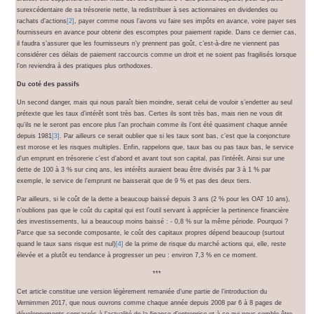
surexcédentaire de sa trésorerie nette, la redistribuer à ses actionnaires en dividendes ou
rachats d’actions
[2]
, payer comme nous l’avons vu faire ses impôts en avance, voire payer ses
fournisseurs en avance pour obtenir des escomptes pour paiement rapide. Dans ce dernier cas,
il faudra s’assurer que les fournisseurs n’y prennent pas goût, c’est-à-dire ne viennent pas
considérer ces délais de paiement raccourcis comme un droit et ne soient pas fragilisés lorsque
l’on reviendra à des pratiques plus orthodoxes.
Du coté des passifs
Un second danger, mais qui nous paraît bien moindre, serait celui de vouloir s’endetter au seul
prétexte que les taux d’intérêt sont très bas. Certes ils sont très bas, mais rien ne vous dit
qu’ils ne le seront pas encore plus l’an prochain comme ils l’ont été quasiment chaque année
depuis 1981
[3]
. Par ailleurs ce serait oublier que si les taux sont bas, c’est que la conjoncture
est morose et les risques multiples. Enfin, rappelons que, taux bas ou pas taux bas, le service
d’un emprunt en trésorerie c’est d’abord et avant tout son capital, pas l’intérêt. Ainsi sur une
dette de 100 à 3 % sur cinq ans, les intérêts auraient beau être divisés par 3 à 1 % par
exemple, le service de l’emprunt ne baisserait que de 9 % et pas des deux tiers.
Par ailleurs, si le coût de la dette a beaucoup baissé depuis 3 ans (2 % pour les OAT 10 ans),
n’oublions pas que le coût du capital qui est l’outil servant à apprécier la pertinence financière
des investissements, lui a beaucoup moins baissé : - 0,8 % sur la même période. Pourquoi ?
Parce que sa seconde composante, le coût des capitaux propres dépend beaucoup (surtout
quand le taux sans risque est nul)
[4]
de la prime de risque du marché actions qui, elle, reste
élevée et a plutôt eu tendance à progresser un peu : environ 7,3 % en ce moment.
***
Cet article constitue une version légèrement remaniée d’une partie de l’introduction du
Vernimmen 2017, que nous ouvrons comme chaque année depuis 2008 par 6 à 8 pages de
développements consacrés à l’actualité de la finance d’entreprise et à ce qui nous semble être