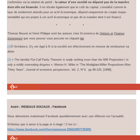
confirmées via la relation de parité :
la valeur d’une société ne dépend pas de la manière
dont elle est financée
. Il en résulte également que le coût du capital, considéré comme le
taux de rendement attendu pour un actif économique, dépend uniquement du couple risque-
rentabilité qui est propre à cet actif économique et pas de la manière dont il est financé.
* * *
Thomas Bouvet et Henri Philippe sont les auteurs chez Economica de
Options et
Finance
d’entreprise
que vous pouvez vous procurer en cliquant
ici
.
[1]
À l’échéance, D
est égal à N si la société est effectivement en mesure de rembourser sa
T
dette.
[2]
«
The familiar Put-Call Parity Theorem is really nothing more than the MM Proposition I in
only a mildly concealing disguise
», Merton H. Miller in “The Modigliani-Miller Propositions After
Thirty Years”,
Journal of economic perspectives
, Vol. 2, N°4, pp 99-120, [1998].
Haut
Autre : RESEAUX SOCIAUX : Facebook
Nous alimentons maintenant Facebook quotidiennement avec une réflexion sur l’actualité.
N’hésitez pas à aimer à la page et à réagir ! C’est ici :
https://www.facebook.com/Vernimmennet-256624997745305/
Haut