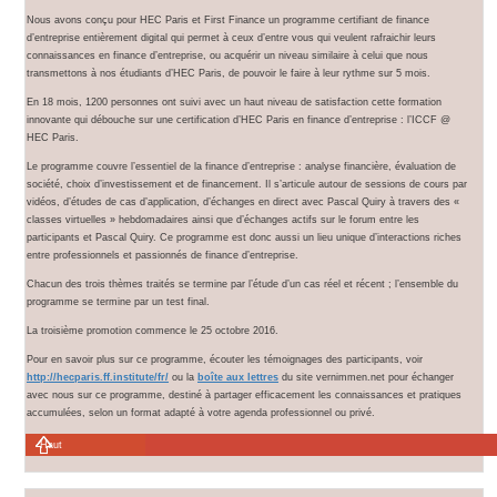
Nous avons conçu pour HEC Paris et First Finance un programme certifiant de finance
d’entreprise entièrement digital qui permet à ceux d’entre vous qui veulent rafraichir leurs
connaissances en finance d’entreprise, ou acquérir un niveau similaire à celui que nous
transmettons à nos étudiants d’HEC Paris, de pouvoir le faire à leur rythme sur 5 mois.
En 18 mois, 1200 personnes ont suivi avec un haut niveau de satisfaction cette formation
innovante qui débouche sur une certification d’HEC Paris en finance d’entreprise : l’ICCF @
HEC Paris.
Le programme couvre l’essentiel de la finance d’entreprise : analyse financière, évaluation de
société, choix d’investissement et de financement. Il s’articule autour de sessions de cours par
vidéos, d’études de cas d’application, d’échanges en direct avec Pascal Quiry à travers des «
classes virtuelles » hebdomadaires ainsi que d’échanges actifs sur le forum entre les
participants et Pascal Quiry. Ce programme est donc aussi un lieu unique d’interactions riches
entre professionnels et passionnés de finance d’entreprise.
Chacun des trois thèmes traités se termine par l’étude d’un cas réel et récent ; l’ensemble du
programme se termine par un test final.
La troisième promotion commence le 25 octobre 2016.
Pour en savoir plus sur ce programme, écouter les témoignages des participants, voir
http://hecparis.ff.institute/fr/
ou la
boîte aux lettres
du site vernimmen.net pour échanger
avec nous sur ce programme, destiné à partager efficacement les connaissances et pratiques
accumulées, selon un format adapté à votre agenda professionnel ou privé.
Haut