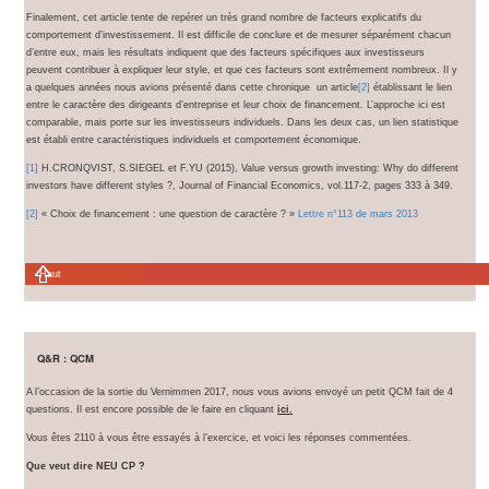
Finalement, cet article tente de repérer un très grand nombre de facteurs explicatifs du
comportement d’investissement. Il est difficile de conclure et de mesurer séparément chacun
d’entre eux, mais les résultats indiquent que des facteurs spécifiques aux investisseurs
peuvent contribuer à expliquer leur style, et que ces facteurs sont extrêmement nombreux. Il y
a quelques années nous avions présenté dans cette chronique un article
[2]
établissant le lien
entre le caractère des dirigeants d’entreprise et leur choix de financement. L’approche ici est
comparable, mais porte sur les investisseurs individuels. Dans les deux cas, un lien statistique
est établi entre caractéristiques individuels et comportement économique.
[1]
H.CRONQVIST, S.SIEGEL et F.YU (2015), Value versus growth investing: Why do different
investors have different styles ?, Journal of Financial Economics, vol.117-2, pages 333 à 349.
[2]
« Choix de financement : une question de caractère ? »
Lettre n°113 de mars 2013
Haut
Q&R : QCM
A l’occasion de la sortie du Vernimmen 2017, nous vous avions envoyé un petit QCM fait de 4
questions. Il est encore possible de le faire en cliquant
ici.
Vous êtes 2110 à vous être essayés à l’exercice, et voici les réponses commentées.
Que veut dire NEU CP ?