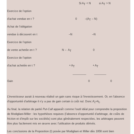
Si A
< N si A
> N
T
T
Exercice de l’option
d’achat vendue en t ? 0 –(A
– N)
T
Achat de l’obligation
vendue à découvert en t –N –N
Exercice de l’option
de vente achetée en t ? N – A
0
T
Exercice de l’option
d’achat achetée en t ? + A
+ A
T
T
_________ ________
Gain 0 0
L’investisseur aurait à nouveau réalisé un gain sans risque à l’investissement. Or, en l’absence
d’opportunité d’arbitrage il n’y a pas de gain certain à coût nul. Donc A’
=A
.
t
t
Au final, la relation de parité
Put-Call
apparaît comme l’outil idéal pour comprendre la proposition
de Modigliani-Miller : les hypothèses requises (l’absence d’opportunité d’arbitrage, de coûts de
friction et d’impôt sur les sociétés) sont plus généralement respectées, les arbitrages peuvent
être plus facilement mis en œuvre avec l’utilisation de produits dérivés.
Les conclusions de la Proposition (I) posée par Modigliani et Miller dès 1958 sont bien