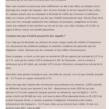
Mais cette situation ne pourra pas durer indéfiniment car elle a des effets secondaires nocifs
(laminage des marges des banques, donc de leurs résultats et de leur capacité à faire croître
les capitaux propres pour accompagner la demande de crédits qui commence à redémarrer,
bulles sur certains actifs financés par des taux d’intérêt anormalement bas). Soit les États de la
zone euro font converger rapidement leurs politiques économiques, budgétaires et fiscales,
créent une solidarité et des transferts au sein de la zone, soit celle-ci éclatera. Et à côté, on
jugera le Brexit comme une aimable plaisanterie.
Comment des taux d’intérêt peuvent-ils être négatifs ?
Il ne s’agit pas de demander aux prêteurs de verser chaque année des intérêts à l’emprunteur,
car cela poserait des problèmes juridiques et matériels complexes (en particulier pour les
obligations cotées, détenues par des centaines ou des milliers d’investisseurs).
Dans la pratique, on émet un titre pour un nominal de 100 qui rapporte par exemple du 0,2 % ou
du 0 %, mais qui est vendu à 103 et remboursé à 100. Au Danemark, c’est le montant à
rembourser qui a été réduit, par exemple à 97 et le prix d’émission correspond au nominal de la
dette.
Ainsi dans notre premier exemple et avec une durée de cinq ans, on a un taux d’intérêt actuariel
de – 0,3 % pour un coupon nominal de 0,2 %.
Outre l’ancrage dans l’opinion des investisseurs que produisent ses annonces, la BCE procède
de différentes façons pour parvenir à ses fins : abaissement en mars 2016 de son taux
directeur à 0 % (celui auquel les banques peuvent se refinancer), taux de dépôt à – 0,4 %,
achats d’actifs de 80 Md€ par mois, soit toute la dette d’État allemande émise et 45 à 50 % de
la dette française émise, y compris acquisition d’obligations d’entreprises bien notées,
refinancement des banques à – 0,4 % pour celles qui accroissent leurs crédits. Et tout ceci
jusqu’en mars 2017, voire au-delà.