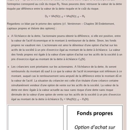
l’entreprise correspond au coût du risque R
. Nous pouvons donc retrouver la valeur de la dette
t
risquée par différence entre la valeur de la dette risquée et le coût du risque.
D
= VAr(N)
= VAr
(N)
– R
t
T–t
f
T–t
t
Regardons ce bilan par le prisme des options (cf. Vernimmen – Chapitre 38 Endettement,
capitaux propres et théorie des options) :
A l’échéance de la dette, l’actionnaire pourra obtenir la différence, si elle est positive, entre
la valeur de l’actif économique et le montant à rembourser de la dette. Sinon, les fonds
propres ne vaudront rien. L’actionnaire est ainsi le détenteur d’une option d’achat sur les
actifs de la société à un prix d’exercice égal au montant de la dette à échéance. La valeur
des fonds propres est égale à la valeur d’une option d’achat sur les actifs de la société à un
prix d’exercice égal au montant de la dette à échéance C
(N).
t
Les créanciers sont prioritaires sur les actionnaires. A l’échéance de la dette, ils seront
remboursés du montant dû sauf à ce que la valeur de l’actif économique soit inférieure à ce
montant, auquel cas le remboursement sera amputé de la différence entre le montant dû et
la valeur de l’actif. La situation du créancier est celle d’un titulaire d’une créance certaine
simultanément vendeur d’une option de vente sur les actifs de la société. La valeur de la
dette est donc égale à la valeur actuelle au taux sans risque d’une dette sans risque
diminuée de la valeur d’une option de vente sur les actifs de la société à un prix d’exercice
égal au montant de la dette à échéance D
= VAr
(N)
– P
(N).
t
f
T–t
t