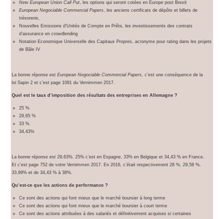
New European Union Call Put
, les options qui seront cotées en Europe post Brexit
European Negociable Commercial Papers
, les anciens certificats de dépôts et billets de
trésorerie,
Nouvelles Emissions d’Unités de Compte en Prêts, les investissements des contrats
d’assurance en crowdlending
Notation Economique Universelle des Capitaux Propres, acronyme pour rating dans les projets
de Bâle IV
La bonne réponse est
European Negociable Commercial Papers
, c’est une conséquence de la
loi Sapin 2 et c’est page 1091 du Vernimmen 2017.
Quel est le taux d’imposition des résultats des entreprises en Allemagne ?
25 %
29,65 %
33 %
34,43%
La bonne réponse est 29,63%. 25% c’est en Espagne, 33% en Belgique et 34,43 % en France.
Et c’est page 752 de votre Vernimmen 2017. En 2016, c’était respectivement 28 %, 29,58 %,
33,99% et de 34,43 % à 38%.
Qu’est-ce que les actions de performance ?
Ce sont des actions qui font mieux que le marché boursier à long terme
Ce sont des actions qui font mieux que le marché boursier à court terme
Ce sont des actions attribuées à des salariés et définitivement acquises si certaines