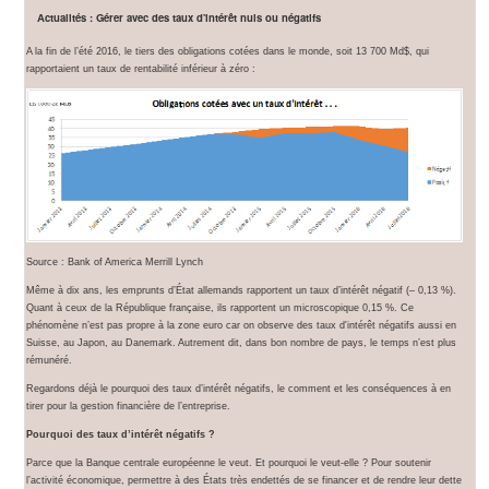
Actualités : Gérer avec des taux d'intérêt nuls ou négatifs
A la fin de l’été 2016, le tiers des obligations cotées dans le monde, soit 13 700 Md$, qui
rapportaient un taux de rentabilité inférieur à zéro :
Source : Bank of America Merrill Lynch
Même à dix ans, les emprunts d’État allemands rapportent un taux d’intérêt négatif (– 0,13 %).
Quant à ceux de la République française, ils rapportent un microscopique 0,15 %. Ce
phénomène n’est pas propre à la zone euro car on observe des taux d'intérêt négatifs aussi en
Suisse, au Japon, au Danemark. Autrement dit, dans bon nombre de pays, le temps n’est plus
rémunéré.
Regardons déjà le pourquoi des taux d’intérêt négatifs, le comment et les conséquences à en
tirer pour la gestion financière de l’entreprise.
Pourquoi des taux d’intérêt négatifs ?
Parce que la Banque centrale européenne le veut. Et pourquoi le veut-elle ? Pour soutenir
l’activité économique, permettre à des États très endettés de se financer et de rendre leur dette