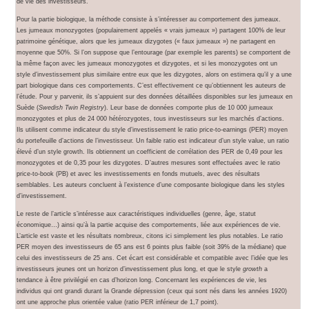
de vie des investisseurs.
Pour la partie biologique, la méthode consiste à s’intéresser au comportement des jumeaux.
Les jumeaux monozygotes (populairement appelés « vrais jumeaux ») partagent 100% de leur
patrimoine génétique, alors que les jumeaux dizygotes (« faux jumeaux ») ne partagent en
moyenne que 50%. Si l’on suppose que l’entourage (par exemple les parents) se comportent de
la même façon avec les jumeaux monozygotes et dizygotes, et si les monozygotes ont un
style d’investissement plus similaire entre eux que les dizygotes, alors on estimera qu’il y a une
part biologique dans ces comportements. C’est effectivement ce qu’obtiennent les auteurs de
l’étude. Pour y parvenir, ils s’appuient sur des données détaillées disponibles sur les jumeaux en
Suède (
Swedish Twin Registry
). Leur base de données comporte plus de 10 000 jumeaux
monozygotes et plus de 24 000 hétérozygotes, tous investisseurs sur les marchés d’actions.
Ils utilisent comme indicateur du style d’investissement le ratio price-to-earnings (PER) moyen
du portefeuille d’actions de l’investisseur. Un faible ratio est indicateur d’un style value, un ratio
élevé d’un style growth. Ils obtiennent un coefficient de corrélation des PER de 0,49 pour les
monozygotes et de 0,35 pour les dizygotes. D’autres mesures sont effectuées avec le ratio
price-to-book (PB) et avec les investissements en fonds mutuels, avec des résultats
semblables. Les auteurs concluent à l’existence d’une composante biologique dans les styles
d’investissement.
Le reste de l’article s’intéresse aux caractéristiques individuelles (genre, âge, statut
économique…) ainsi qu’à la partie acquise des comportements, liée aux expériences de vie.
L’article est vaste et les résultats nombreux, citons ici simplement les plus notables. Le ratio
PER moyen des investisseurs de 65 ans est 6 points plus faible (soit 39% de la médiane) que
celui des investisseurs de 25 ans. Cet écart est considérable et compatible avec l’idée que les
investisseurs jeunes ont un horizon d’investissement plus long, et que le style
growth
a
tendance à être privilégié en cas d’horizon long. Concernant les expériences de vie, les
individus qui ont grandi durant la Grande dépression (ceux qui sont nés dans les années 1920)
ont une approche plus orientée value (ratio PER inférieur de 1,7 point).