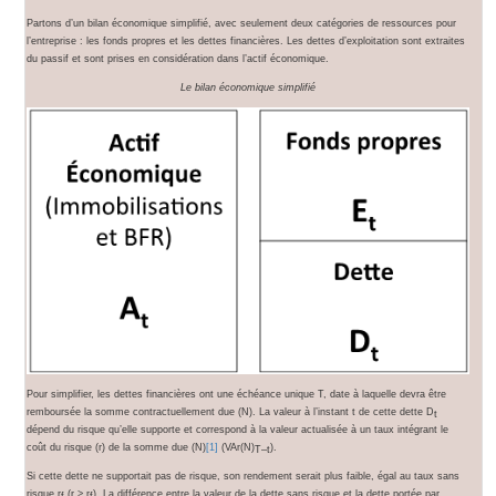
Partons d’un bilan économique simplifié, avec seulement deux catégories de ressources pour
l’entreprise : les fonds propres et les dettes financières. Les dettes d’exploitation sont extraites
du passif et sont prises en considération dans l’actif économique.
Le bilan économique simplifié
Pour simplifier, les dettes financières ont une échéance unique T, date à laquelle devra être
remboursée la somme contractuellement due (N). La valeur à l’instant t de cette dette D
t
dépend du risque qu’elle supporte et correspond à la valeur actualisée à un taux intégrant le
coût du risque (r) de la somme due (N)
[1]
(VAr(N)
).
T–t
Si cette dette ne supportait pas de risque, son rendement serait plus faible, égal au taux sans
risque r
(r > r
). La différence entre la valeur de la dette sans risque et la dette portée par
f
f