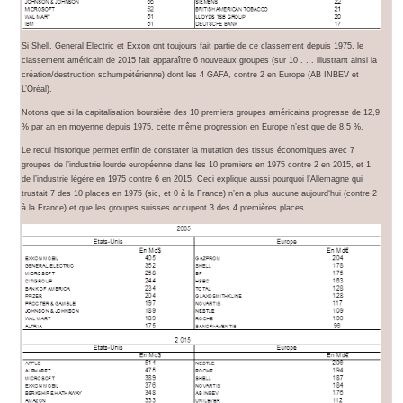
Si Shell, General Electric et Exxon ont toujours fait partie de ce classement depuis 1975, le
classement américain de 2015 fait apparaître 6 nouveaux groupes (sur 10 . . . illustrant ainsi la
création/destruction schumpétérienne) dont les 4 GAFA, contre 2 en Europe (AB INBEV et
L’Oréal).
Notons que si la capitalisation boursière des 10 premiers groupes américains progresse de 12,9
% par an en moyenne depuis 1975, cette même progression en Europe n’est que de 8,5 %.
Le recul historique permet enfin de constater la mutation des tissus économiques avec 7
groupes de l’industrie lourde européenne dans les 10 premiers en 1975 contre 2 en 2015, et 1
de l’industrie légère en 1975 contre 6 en 2015. Ceci explique aussi pourquoi l’Allemagne qui
trustait 7 des 10 places en 1975 (sic, et 0 à la France) n’en a plus aucune aujourd‘hui (contre 2
à la France) et que les groupes suisses occupent 3 des 4 premières places.