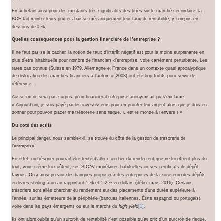
En achetant ainsi pour des montants très significatifs des titres sur le marché secondaire, la
BCE fait monter leurs prix et abaisse mécaniquement leur taux de rentabilité, y compris en
dessous de 0 %.
Quelles conséquences pour la gestion financière de l’entreprise ?
Il ne faut pas se le cacher, la notion de taux d’intérêt négatif est pour le moins surprenante en
plus d’être inhabituelle pour nombre de financiers d’entreprise, voire carrément perturbante. Les
rares cas connus (Suisse en 1979, Allemagne et France dans un contexte quasi apocalyptique
de dislocation des marchés financiers à l’automne 2008) ont été trop furtifs pour servir de
référence.
Aussi, on ne sera pas surpris qu’un financier d’entreprise anonyme ait pu s’exclamer
« Aujourd’hui, je suis payé par les investisseurs pour emprunter leur argent alors que je dois en
donner pour pouvoir placer ma trésorerie sans risque. C’est le monde à l’envers ! »
Du coté des actifs
Le principal danger, nous semble-t-il, se trouve du côté de la gestion de trésorerie de
l’entreprise.
En effet, un trésorier pourrait être tenté d’aller chercher du rendement que ne lui offrent plus du
tout, voire même lui coûtent, ses SICAV monétaires habituelles ou ses certificats de dépôt
favoris. On a ainsi pu voir des banques proposer à des entreprises de la zone euro des dépôts
en livres sterling à un an rapportant 1 % et 1,2 % en dollars (début mars 2016). Certains
trésoriers sont allés chercher du rendement sur des placements d’une durée supérieure à
l’année, sur les émetteurs de la périphérie (banques italiennes, États espagnol ou portugais),
voire dans les pays émergents ou sur le marché du
high yield
[1]
.
Ils ont alors oublié qu’un surcroît de rentabilité n’est possible qu’au prix d’un surcroît de risque.