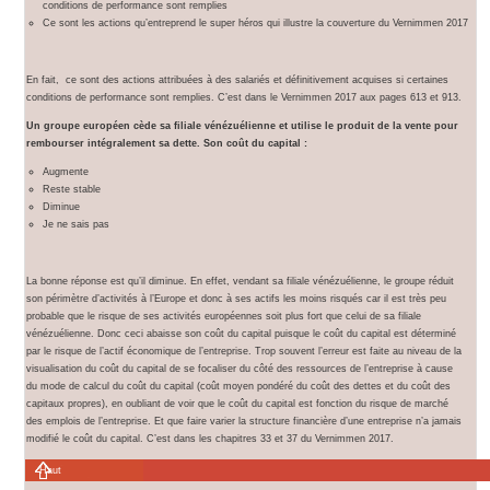
conditions de performance sont remplies
Ce sont les actions qu’entreprend le super héros qui illustre la couverture du Vernimmen 2017
En fait, ce sont des actions attribuées à des salariés et définitivement acquises si certaines
conditions de performance sont remplies. C’est dans le Vernimmen 2017 aux pages 613 et 913.
Un groupe européen cède sa filiale vénézuélienne et utilise le produit de la vente pour
rembourser intégralement sa dette. Son coût du capital :
Augmente
Reste stable
Diminue
Je ne sais pas
La bonne réponse est qu’il diminue. En effet, vendant sa filiale vénézuélienne, le groupe réduit
son périmètre d’activités à l’Europe et donc à ses actifs les moins risqués car il est très peu
probable que le risque de ses activités européennes soit plus fort que celui de sa filiale
vénézuélienne. Donc ceci abaisse son coût du capital puisque le coût du capital est déterminé
par le risque de l’actif économique de l’entreprise. Trop souvent l’erreur est faite au niveau de la
visualisation du coût du capital de se focaliser du côté des ressources de l’entreprise à cause
du mode de calcul du coût du capital (coût moyen pondéré du coût des dettes et du coût des
capitaux propres), en oubliant de voir que le coût du capital est fonction du risque de marché
des emplois de l’entreprise. Et que faire varier la structure financière d’une entreprise n’a jamais
modifié le coût du capital. C’est dans les chapitres 33 et 37 du Vernimmen 2017.
Haut