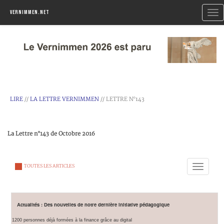
Togg
Vernimmen.net
navi
LIRE
//
LA LETTRE VERNIMMEN
// LETTRE N°143
La Lettre n°143 de Octobre 2016
Toggle
TOUTES LES ARTICLES
navigation
Actualités : Des nouvelles de notre dernière initiative pédagogique
1200 personnes déjà formées à la finance grâce au digital