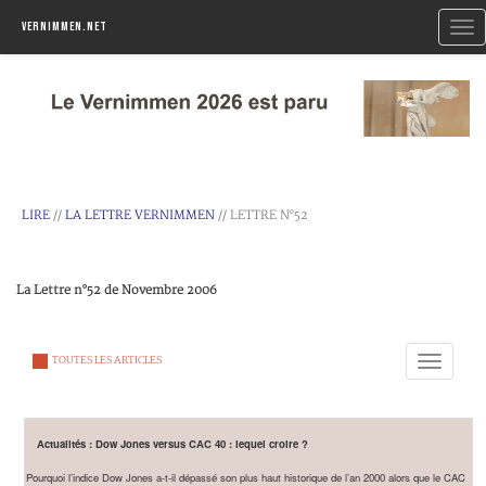
Togg
Vernimmen.net
navi
LIRE
//
LA LETTRE VERNIMMEN
// LETTRE N°52
La Lettre n°52 de Novembre 2006
Toggle
TOUTES LES ARTICLES
navigation
Actualités : Dow Jones versus CAC 40 : lequel croire ?
Pourquoi l’indice Dow Jones a-t-il dépassé son plus haut historique de l’an 2000 alors que le CAC