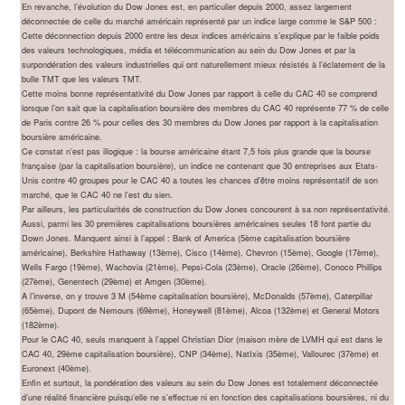
En revanche, l’évolution du Dow Jones est, en particulier depuis 2000, assez largement
déconnectée de celle du marché américain représenté par un indice large comme le S&P 500 :
Cette déconnection depuis 2000 entre les deux indices américains s’explique par le faible poids
des valeurs technologiques, média et télécommunication au sein du Dow Jones et par la
surpondération des valeurs industrielles qui ont naturellement mieux résistés à l’éclatement de la
bulle TMT que les valeurs TMT.
Cette moins bonne représentativité du Dow Jones par rapport à celle du CAC 40 se comprend
lorsque l’on sait que la capitalisation boursière des membres du CAC 40 représente 77 % de celle
de Paris contre 26 % pour celles des 30 membres du Dow Jones par rapport à la capitalisation
boursière américaine.
Ce constat n’est pas illogique : la bourse américaine étant 7,5 fois plus grande que la bourse
française (par la capitalisation boursière), un indice ne contenant que 30 entreprises aux Etats-
Unis contre 40 groupes pour le CAC 40 a toutes les chances d’être moins représentatif de son
marché, que le CAC 40 ne l’est du sien.
Par ailleurs, les particularités de construction du Dow Jones concourent à sa non représentativité.
Aussi, parmi les 30 premières capitalisations boursières américaines seules 18 font partie du
Down Jones. Manquent ainsi à l’appel : Bank of America (5ème capitalisation boursière
américaine), Berkshire Hathaway (13ème), Cisco (14ème), Chevron (15ème), Google (17ème),
Wells Fargo (19ème), Wachovia (21ème), Pepsi-Cola (23ème), Oracle (26ème), Conoco Phillips
(27ème), Genentech (29ème) et Amgen (30ème).
A l’inverse, on y trouve 3 M (54ème capitalisation boursière), McDonalds (57ème), Caterpillar
(65ème), Dupont de Nemours (69ème), Honeywell (81ème), Alcoa (132ème) et General Motors
(182ème).
Pour le CAC 40, seuls manquent à l’appel Christian Dior (maison mère de LVMH qui est dans le
CAC 40, 29ème capitalisation boursière), CNP (34ème), NatIxis (35ème), Vallourec (37ème) et
Euronext (40ème).
Enfin et surtout, la pondération des valeurs au sein du Dow Jones est totalement déconnectée
d’une réalité financière puisqu’elle ne s’effectue ni en fonction des capitalisations boursières, ni du