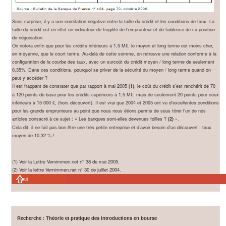
Sans surprise, il y a une corrélation négative entre la taille du crédit et les conditions de taux. La
taille du crédit est en effet un indicateur de fragilité de l’emprunteur et de faiblesse de sa position
de négociation.
On notera enfin que pour les crédits inférieurs à 1,5 M€, le moyen et long terme est moins cher,
en moyenne, que le court terme. Au-delà de cette somme, on retrouve une relation conforme à la
configuration de la courbe des taux, avec un surcoût du crédit moyen / long terme de seulement
0,35%. Dans ces conditions, pourquoi se priver de la sécurité du moyen / long terme quand on
peut y accéder ?
Il est frappant de constater que par rapport à mai 2005
, le coût du crédit s’est renchérit de 70
(1)
à 120 points de base pour les crédits supérieurs à 1,5 M€, mais de seulement 20 points pour ceux
inférieurs à 15 000 €, (hors découvert). Il est vrai que 2004 et 2005 ont vu d’excellentes conditions
pour les grands emprunteurs au point que nous nous étions permis de sous titrer l’un de nos
articles consacré à ce sujet : « Les banques sont-elles devenues follles ?
».
(2)
Cela dit, il ne fait pas bon être une très petite entreprise et d’avoir besoin d’un découvert : taux
moyen de 10,32 % !
(1) Voir la Lettre Vernimmen.net n° 38 de mai 2005.
(2) Voir la lettre Vernimmen.net n° 30 de juillet 2004.
Haut
Recherche : Théorie et pratique des introductions en bourse