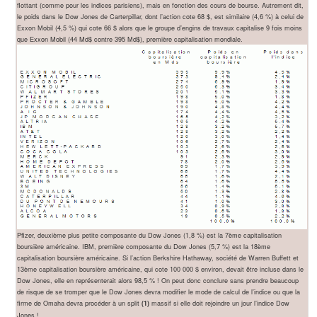
flottant (comme pour les indices parisiens), mais en fonction des cours de bourse. Autrement dit,
le poids dans le Dow Jones de Carterpillar, dont l’action cote 68 $, est similaire (4,6 %) à celui de
Exxon Mobil (4,5 %) qui cote 66 $ alors que le groupe d’engins de travaux capitalise 9 fois moins
que Exxon Mobil (44 Md$ contre 395 Md$), première capitalisation mondiale.
Pfizer, deuxième plus petite composante du Dow Jones (1,8 %) est la 7ème capitalisation
boursière américaine. IBM, première composante du Dow Jones (5,7 %) est la 18ème
capitalisation boursière américaine. Si l’action Berkshire Hathaway, société de Warren Buffett et
13ème capitalisation boursière américaine, qui cote 100 000 $ environ, devait être incluse dans le
Dow Jones, elle en représenterait alors 98,5 % ! On peut donc conclure sans prendre beaucoup
de risque de se tromper que le Dow Jones devra modifier le mode de calcul de l’indice ou que la
firme de Omaha devra procéder à un split
massif si elle doit rejoindre un jour l’indice Dow
(1)
Jones !