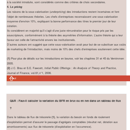
à la société introduite, sont considérés comme des critères de choix secondaires.
4. Le
pricing
Les raisons de la sous-valorisation (
) des introductions restent incertaines et font
underpricing
l’objet de nombreuses théories. Les chefs d’entreprises reconnaissent une sous-valorisation
moyenne d’environ 10%, expliquant la bonne performance des titres le premier jour de leur
cotation.
Ils considèrent en majorité qu’il s’agit d’une juste rémunération pour le risque pris par les
souscripteurs, conformément à la théorie des asymétries d’information. L’autre théorie qui a leur
faveur est celle de l’attractivité envers les institutionnels.
D’autres auteurs ont suggéré que cette sous-valorisation avait pour but de se substituer aux coûts
de marketing de l’introduction, mais moins de 10% des chefs d’entreprises soutiennent cette idée.
Pour plus de détails sur les introductions en bourse, voir les chapitres 31 et 45 du Vernimmen
(1)
2005.
J.C. Brau et S.E. Fawcett,
,
(2)
Initial Public Offerings : An Analysis of Theory and Practice
Journal of Finance, vol.61,n°1, 2006.
Haut
Q&R : Faut-il calculer la variation du BFR en brut ou en net dans un tableau de flux
?
Dans le tableau de flux de trésorerie
, la variation du besoin en fonds de roulement
(1)
d’exploitation permet d’assurer le passage d’agrégats comptables (résultat net, dotation aux
amortissements) aux flux de trésorerie (d’exploitation en l’occurrence).