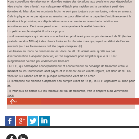
Nous conseillons de raisonner en données nettes des dotations aux provisions pour dépréciation
(des stocks, des clients), car cela permet d’établir plus rapidement la variation à partir des
données du bilan dont les montants bruts ne sont pas toujours communiqués, même en annexe.
Cela implique de ne pas ajouter au résultat net pour déterminer la capacité d’autofinancement la
dotation à la provision pour dépréciation comme on ajoute en revanche la dotation aux
amortissements. Ceci nous parait mieux correspondre à la réalité financière.
Un petit exemple simplifié illustre ce propos :
• soit une entreprise qui démarre son activité en produisant pour un prix de revient de 90 (b) des
produits vendus 100 (a) à des clients livrés en fin d’année mais qui payent au début de l’année
suivante (a). Les fournisseurs ont été payés comptant (b).
Son besoin en fonds de financement est donc de 90. On admet ainsi qu’elle n’a pas
d’immobilisation à acquérir (location) et l’on supposera pour simplifier que le BFR est
intégralement couvert par endettement bancaire.
Le BFR, qui correspond conceptuellement et concrètement au décalage de trésorerie entre le
moment où les fournisseurs sont payés et le moment où les clients règlent, est donc de 90. Sa
variation sur l’année est de 90 puisque l’entreprise vient de se créer.
Si l’entreprise est amenée à déprécier son compte client de 15 (c), le BFR apparaîtra au bilan pour
85.
(1) Pour plus de détails sur les tableaux de flux de trésorerie, voir le chapitre 5 du Vernimmen
2005.
Haut