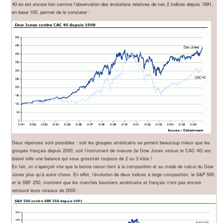
40 en est encore loin comme l’observation des évolutions relatives de ces 2 indices depuis 1991,
en base 100, permet de le constater :
Deux réponses sont possibles : soit les groupes américains se portent beaucoup mieux que les
groupes français depuis 2000, soit l’instrument de mesure (le Dow Jones versus le CAC 40) est
biaisé telle une balance qui vous grossirait toujours de 2 ou 3 kilos !
En fait, on s’aperçoit vite que la bonne raison tient à la composition et au mode de calcul du Dow
Jones plus qu’à autre chose. En effet, l’évolution de deux indices à large composition, le S&P 500
et le SBF 250, montrent que les marchés boursiers américains et français n’ont pas encore
retrouvé leurs niveaux de 2000 :