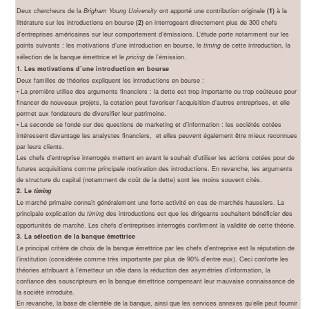
Deux chercheurs de la
ont apporté une contribution originale
à la
Brigham Young University
(1)
littérature sur les introductions en bourse
en interrogeant directement plus de 300 chefs
(2)
d’entreprises américaines sur leur comportement d’émissions. L’étude porte notamment sur les
points suivants : les motivations d’une introduction en bourse, le
de cette introduction, la
timing
sélection de la banque émettrice et le
de l’émission.
pricing
1. Les motivations d’une introduction en bourse
Deux familles de théories expliquent les introductions en bourse :
• La première utilise des arguments financiers : la dette est trop importante ou trop coûteuse pour
financer de nouveaux projets, la cotation peut favoriser l’acquisition d’autres entreprises, et elle
permet aux fondateurs de diversifier leur patrimoine.
• La seconde se fonde sur des questions de marketing et d’information : les sociétés cotées
intéressent davantage les analystes financiers, et elles peuvent également être mieux reconnues
par leurs clients.
Les chefs d’entreprise interrogés mettent en avant le souhait d’utiliser les actions cotées pour de
futures acquisitions comme principale motivation des introductions. En revanche, les arguments
de structure du capital (notamment de coût de la dette) sont les moins souvent cités.
2. Le
timing
Le marché primaire connaît généralement une forte activité en cas de marchés haussiers. La
principale explication du
des introductions est que les dirigeants souhaitent bénéficier des
timing
opportunités de marché. Les chefs d’entreprises interrogés confirment la validité de cette théorie.
3. La sélection de la banque émettrice
Le principal critère de choix de la banque émettrice par les chefs d’entreprise est la réputation de
l’institution (considérée comme très importante par plus de 90% d’entre eux). Ceci conforte les
théories attribuant à l’émetteur un rôle dans la réduction des asymétries d’information, la
confiance des souscripteurs en la banque émettrice compensant leur mauvaise connaissance de
la société introduite.
En revanche, la base de clientèle de la banque, ainsi que les services annexes qu’elle peut fournir