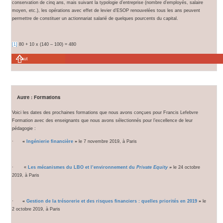
conservation de cinq ans, mais suivant la typologie d’entreprise (nombre d’employés, salaire
moyen, etc.), les opérations avec effet de levier d’ESOP renouvelées tous les ans peuvent
permettre de constituer un actionnariat salarié de quelques pourcents du capital.
[1]
80 + 10 x (140 – 100) = 480
Haut
Autre : Formations
Voici les dates des prochaines formations que nous avons conçues pour Francis Lefebvre
Formation avec des enseignants que nous avons sélectionnés pour l’excellence de leur
pédagogie :
·
«
Ingénierie financière
»
le 7 novembre 2019, à Paris
· «
Les mécanismes du LBO et l’environnement du
Private Equity
»
le 24 octobre
2019, à Paris
·
«
Gestion de la trésorerie et des risques financiers : quelles priorités
en 2019
»
le
2 octobre 2019, à Paris