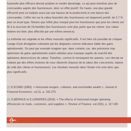
fusionnée plus efficace devrait produire et vendre davantage, ce qui peut entraîner plus de
commandes auprès des fournisseurs, donc un effet positif. De l’autre, une plus grande
efficacité peut se traduire aussi par une hausse de la productivité et une baisse des
commandes. L’effet net sur la valeur boursière des fournisseurs est largement positif, de 2,7 %
pour un écart-type. Notons que l’effet plus marqué pour les fournisseurs que pour les clients est
lié à la structure de l’échantillon (les fournisseurs sont plus petits que les clients, leur valeur
relative est donc plus affectée par une même annonce).
La méthode est originale et les effets mesurés significatifs. Il est bien sûr possible de critiquer
l’usage d’une divulgation volontaire par les dirigeants comme indicateur fiable des gains
opérationnels. On peut par exemple imaginer que, dans certains cas, des prévisions trop
optimistes de gains opérationnels soient utilisées pour masquer auprès du marché des
opérations destructrices de valeur. Toutefois, comme le remarquent les auteurs, ceci devrait se
traduire par des effets inverses de ceux observés (hausse de la valeur des concurrents, baisse
de celle des clients et fournisseurs). Les résultats mesurés dans l’étude n’en sont donc que
plus significatifs.
[1]
E.ECKBO (1983), « Horizontal mergers, collusion, and stockholder wealth »,
Journal of
Financial Economics
, vol.11, p. 241-273.
[2]
G.BERNILE et E.LYANDRES (2019), « The effects of horizontal merger operating
efficiencies on rivals, customers, and suppliers »,
Review of Finance
, vol.23(1), p. 117-160.
Haut