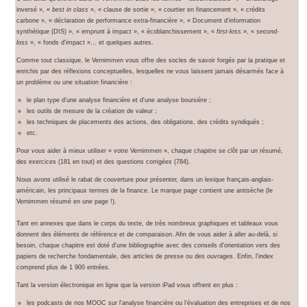
inversé », «
best in class
», « clause de sortie », « courtier en financement », « crédits
carbone », « déclaration de performance extra-financière », « Document d’information
synthétique (DIS) », « emprunt à impact », « écoblanchissement », «
first-loss
», «
second-
loss
», « fonds d'impact »… et quelques autres.
Comme tout classique, le Vernimmen vous offre des socles de savoir forgés par la pratique et
enrichis par des réflexions conceptuelles, lesquelles ne vous laissent jamais désarmés face à
un problème ou une situation financière :
le plan type d'une analyse financière et d'une analyse boursière ;
les outils de mesure de la création de valeur ;
les techniques de placements des actions, des obligations, des crédits syndiqués ;
etc.
Pour vous aider à mieux utiliser « votre Vernimmen », chaque chapitre se clôt par un résumé,
des exercices (181 en tout) et des questions corrigées (784).
Nous avons utilisé le rabat de couverture pour présenter, dans un lexique français-anglais-
américain, les principaux termes de la finance. Le marque page contient une antisèche (le
Vernimmen résumé en une page !).
Tant en annexes que dans le corps du texte, de très nombreux graphiques et tableaux vous
donnent des éléments de référence et de comparaison. Afin de vous aider à aller au-delà, si
besoin, chaque chapitre est doté d'une bibliographie avec des conseils d'orientation vers des
papiers de recherche fondamentale, des articles de presse ou des ouvrages. Enfin, l'index
comprend plus de 1 900 entrées.
Tant la version électronique en ligne que la version iPad vous offrent en plus :
les podcasts de nos MOOC sur l'analyse financière ou l'évaluation des entreprises et de nos