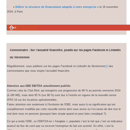
·
«
Définir la structure de financement adaptée à votre entreprise
»
le 19 novembre
2019, à Paris
Haut
Commentaire : Sur l'actualité financière, postés sur les pages Facebook et LinkedIn
du Vernimmen
Régulièrement, nous publions sur les pages
Facebook
et
LinkedIn
du Vernimmen
[1]
des
commentaires que nous inspire l’actualité financière.
Attention aux EBE EBITDA actuellement publiés
Comme celui du
Club Med
, qui enregistre une progression de 88 % au premier semestre 2019
(à 180 M€), mais dont 85 % (sur 88 %) sont dus à l'entrée en vigueur de la nouvelle norme
IFRS 16 sur les locations opérationnelles.
Faites attention non seulement à l’évolution de l’EBE, mais aussi à sa signification qui est
complètement modifiée par cette nouvelle norme dont nous avons eu l'occasion de dire tout le
mal dont nous en pensons (pourquoi faire simple quand on peut faire compliqué ?).
Ce qui a rendu l’EBE, ou l'EBITDA en « franglais », populaire c'est le fait que c'est un indicateur
avancé du flux de
cash
que va recevoir l'entreprise du fait son activité. En effet, c’est la