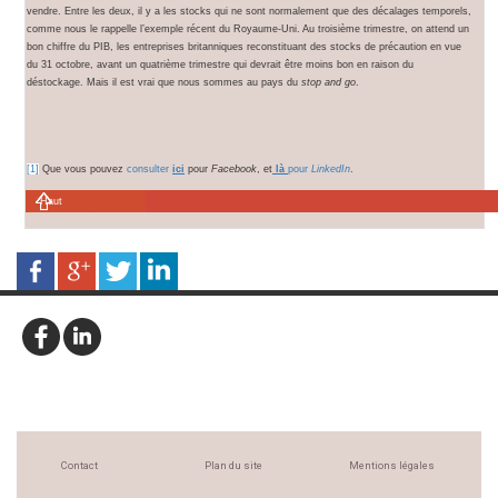
vendre. Entre les deux, il y a les stocks qui ne sont normalement que des décalages temporels,
comme nous le rappelle l’exemple récent du Royaume-Uni. Au troisième trimestre, on attend un
bon chiffre du PIB, les entreprises britanniques reconstituant des stocks de précaution en vue
du 31 octobre, avant un quatrième trimestre qui devrait être moins bon en raison du
déstockage. Mais il est vrai que nous sommes au pays du
stop and go
.
[1]
Que vous pouvez
consulter
ici
pour
Facebook
, et
là
pour
LinkedIn
.
Haut
Contact
Plan du site
Mentions légales