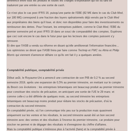
différence entre tous les produits et toutes les charges d’exploitation qui tôt ou tard se
traduiront par une entrée ou une sortie de
cash
.
Ce n’est plus le cas post IFRS 16, puisqu’une partie de l’EBE (82 M€ dans le cas du
Club Med
,
sur 180 M€) correspond à une fraction des loyers opérationnels déjà versés par le
Club Med
aux propriétaires des biens qu’il loue, et donc non disponibles pour faire des investissements ou
rembourser des dettes. Pour l’instant, les entreprises publient, comme le
Club Med,
l’EBE du
premier semestre pré et post IFRS 16 dans un souci de comparabilité des comptes. Espérons
que ceci soit encore le cas dans le futur pour que les lecteurs des comptes puissent s’y
retrouver.
Et dire que l’IASB a vendu sa réforme en disant qu’elle améliorerait l’information financière…
Les optimistes se diront que l’IASB finira par faire comme
Technip
et
FMC
ou
Altria
et
Philip
Morris
qui viennent d’annoncer défaire ce qu’ils ont fait il y a quelques années.
Comptabilité publique, comptabilité privée
Début août, le Royaume-Uni a annoncé une contraction de son PIB de 0,2 % au second
semestre 2019, après une expansion de 0,5% au premier trimestre, en mettant sur le compte
du Brexit ces évolutions : les entreprises britanniques ont beaucoup produit au premier trimestre
pour constituer des stocks de précaution, en anticipant une sortie de l’UE le 29 mars; et
comme celle-ci a été différée de quelques mois, au second trimestre les entreprises
britanniques ont beaucoup moins produit pour réduire les stocks de précaution, d’où la
contraction du second trimestre.
En comptabilité privée, où l’on communique très peu sur la production mais quasiment
uniquement sur les ventes et les résultats, le second trimestre aurait été un bon second
trimestre avec des ventes et des résultats à l’inverse du premier trimestre, car produire pour
stocker ne permet ni de dégager des résultats ni d'enregistrer du chiffre d’affaires.
Mais la comptabilité publique s’intéresse plus à l’activité (faire) et la comptabilité privée à