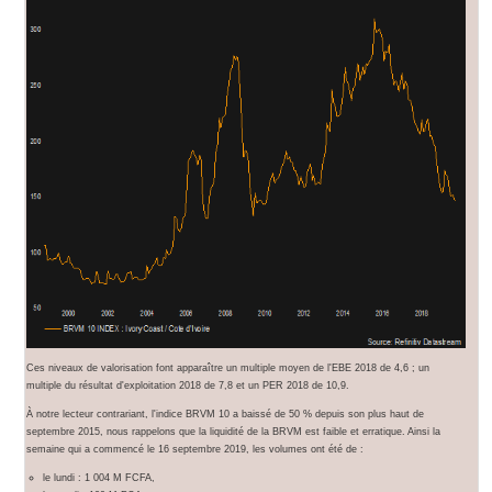
Ces niveaux de valorisation font apparaître un multiple moyen de l'EBE 2018 de 4,6 ; un
multiple du résultat d'exploitation 2018 de 7,8 et un PER 2018 de 10,9.
À notre lecteur contrariant, l'indice BRVM 10 a baissé de 50 % depuis son plus haut de
septembre 2015, nous rappelons que la liquidité de la BRVM est faible et erratique. Ainsi la
semaine qui a commencé le 16 septembre 2019, les volumes ont été de :
le lundi : 1 004 M FCFA,