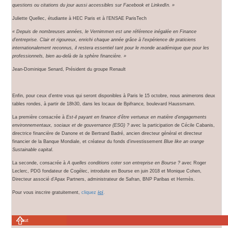
questions ou citations du jour aussi accessibles sur Facebook et LinkedIn. »
Juliette Quellec, étudiante à HEC Paris et à l'ENSAE ParisTech
« Depuis de nombreuses années, le Vernimmen est une référence inégalée en Finance
d'entreprise. Clair et rigoureux, enrichi chaque année grâce à l'expérience de praticiens
internationalement reconnus, il restera essentiel tant pour le monde académique que pour les
professionnels, bien au-delà de la sphère financière. »
Jean-Dominique Senard, Président du groupe Renault
Enfin, pour ceux d’entre vous qui seront disponibles à Paris le 15 octobre, nous animerons deux
tables rondes, à partir de 18h30, dans les locaux de Bpifrance
,
boulevard Haussmann.
La première consacrée à
Est-il payant en finance d’être vertueux en matière d’engagements
environnementaux, sociaux et de gouvernance (ESG) ?
avec la participation de Cécile Cabanis,
directrice financière de Danone et de Bertrand Badré, ancien directeur général et directeur
financier de la Banque Mondiale, et créateur du fonds d’investissement
Blue like an orange
Sustainable capital
.
La seconde, consacrée à
A quelles conditions coter son entreprise en Bourse ?
avec Roger
Leclerc, PDG fondateur de Cogélec, introduite en Bourse en juin 2018 et Monique Cohen,
Directeur associé d’Apax Partners, administrateur de Safran, BNP Paribas et Hermès.
Pour vous inscrire gratuitement,
cliquez
ici
.
Haut