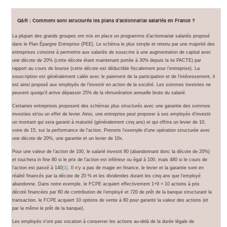
Q&R : Comment sont structurés les plans d'actionnariat salariés en France ?
La plupart des grands groupes ont mis en place un programme d’actionnariat salariés proposé
dans le Plan Épargne Entreprise (PEE). Le schéma le plus simple et retenu par une majorité des
entreprises consiste à permettre aux salariés de souscrire à une augmentation de capital avec
une décote de 20% (cette décote étant maintenant portée à 30% depuis la loi PACTE) par
rapport au cours de bourse (cette décote est déductible fiscalement pour l’entreprise). La
souscription est généralement calée avec le paiement de la participation et de l’intéressement, il
est ainsi proposé aux employés de l’investir en action de la société. Les sommes investies ne
peuvent quoiqu’il arrive dépasser 25% de la rémunération annuelle brute du salarié.
Certaines entreprises proposent des schémas plus structurés avec une garantie des sommes
investies et/ou un effet de levier. Ainsi, une entreprise peut proposer à ses employés d’investir
un montant qui sera garanti à maturité (généralement cinq ans) et qui offrira un levier de 10,
voire de 15, sur la performance de l’action. Prenons l’exemple d’une opération structurée avec
une décote de 20%, une garantie et un levier de 10x.
Pour une valeur de l’action de 100, le salarié investit 80 (abandonnant donc la décote de 20%)
et touchera in fine 80 si le prix de l’action est inférieur ou égal à 100, mais 480 si le cours de
l’action est passé à 140
[1]
. Il n’y a pas de magie en finance, le levier et la garantie sont en
réalité financés par la décote de 20 % et les dividendes durant les cinq ans que l’employé
abandonne. Dans notre exemple, le FCPE acquiert effectivement 1+9 = 10 actions à prix
décoté financées par 80 de contribution de l’employé et 720 de prêt de la banque structurant la
transaction, le FCPE acquiert 10 options de vente à 80 pour garantir la valeur des actions (et
par la même le prêt de la banque).
Les employés n’ont pas vocation à conserver les actions au-delà de la durée légale de