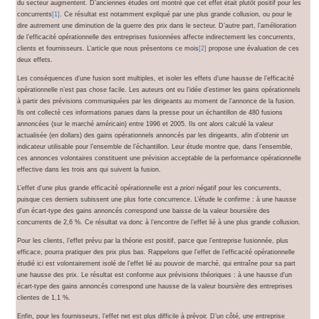
du secteur augmentent. D’anciennes études ont montré que cet effet était plutôt positif pour les
concurrents
[1]
. Ce résultat est notamment expliqué par une plus grande collusion, ou pour le
dire autrement une diminution de la guerre des prix dans le secteur. D’autre part, l’amélioration
de l’efficacité opérationnelle des entreprises fusionnées affecte indirectement les concurrents,
clients et fournisseurs. L’article que nous présentons ce mois
[2]
propose une évaluation de ces
deux effets.
Les conséquences d’une fusion sont multiples, et isoler les effets d’une hausse de l’efficacité
opérationnelle n’est pas chose facile. Les auteurs ont eu l’idée d’estimer les gains opérationnels
à partir des prévisions communiquées par les dirigeants au moment de l’annonce de la fusion.
Ils ont collecté ces informations parues dans la presse pour un échantillon de 480 fusions
annoncées (sur le marché américain) entre 1996 et 2005. Ils ont alors calculé la valeur
actualisée (en dollars) des gains opérationnels annoncés par les dirigeants, afin d’obtenir un
indicateur utilisable pour l’ensemble de l’échantillon. Leur étude montre que, dans l’ensemble,
ces annonces volontaires constituent une prévision acceptable de la performance opérationnelle
effective dans les trois ans qui suivent la fusion.
L’effet d’une plus grande efficacité opérationnelle est
a priori
négatif pour les concurrents,
puisque ces derniers subissent une plus forte concurrence. L’étude le confirme : à une hausse
d’un écart-type des gains annoncés correspond une baisse de la valeur boursière des
concurrents de 2,6 %. Ce résultat va donc à l’encontre de l’effet lié à une plus grande collusion.
Pour les clients, l’effet prévu par la théorie est positif, parce que l’entreprise fusionnée, plus
efficace, pourra pratiquer des prix plus bas. Rappelons que l’effet de l’efficacité opérationnelle
étudié ici est volontairement isolé de l’effet lié au pouvoir de marché, qui entraîne pour sa part
une hausse des prix. Le résultat est conforme aux prévisions théoriques : à une hausse d’un
écart-type des gains annoncés correspond une hausse de la valeur boursière des entreprises
clientes de 1,1 %.
Enfin, pour les fournisseurs, l’effet net est plus difficile à prévoir. D’un côté, une entreprise