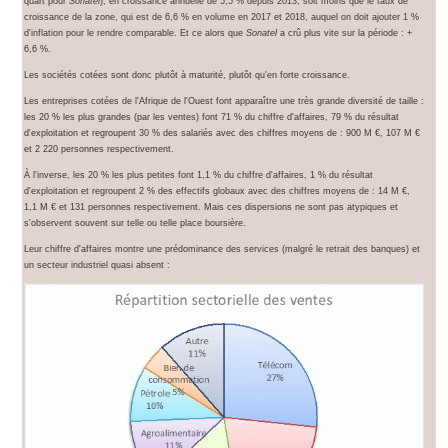
quart pour
Sonatel
), en croissance annuelle de 5,5 % depuis 2013, soit moins que le taux de
croissance de la zone, qui est de 6,6 % en volume en 2017 et 2018, auquel on doit ajouter 1 %
d'inflation pour le rendre comparable. Et ce alors que
Sonatel
a crû plus vite sur la période : +
6,6 %.
Les sociétés cotées sont donc plutôt à maturité, plutôt qu'en forte croissance.
Les entreprises cotées de l'Afrique de l'Ouest font apparaître une très grande diversité de taille :
les 20 % les plus grandes (par les ventes) font 71 % du chiffre d'affaires, 79 % du résultat
d'exploitation et regroupent 30 % des salariés avec des chiffres moyens de : 900 M €, 107 M €
et 2 220 personnes respectivement.
À l'inverse, les 20 % les plus petites font 1,1 % du chiffre d'affaires, 1 % du résultat
d'exploitation et regroupent 2 % des effectifs globaux avec des chiffres moyens de : 14 M €,
1,1 M € et 131 personnes respectivement. Mais ces dispersions ne sont pas atypiques et
s'observent souvent sur telle ou telle place boursière.
Leur chiffre d'affaires montre une prédominance des services (malgré le retrait des banques) et
un secteur industriel quasi absent :