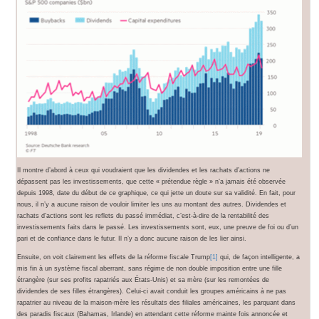
Il montre d’abord à ceux qui voudraient que les dividendes et les rachats d’actions ne
dépassent pas les investissements, que cette « prétendue règle » n’a jamais été observée
depuis 1998, date du début de ce graphique, ce qui jette un doute sur sa validité. En fait, pour
nous, il n’y a aucune raison de vouloir limiter les uns au montant des autres. Dividendes et
rachats d’actions sont les reflets du passé immédiat, c’est-à-dire de la rentabilité des
investissements faits dans le passé. Les investissements sont, eux, une preuve de foi ou d’un
pari et de confiance dans le futur. Il n’y a donc aucune raison de les lier ainsi.
Ensuite, on voit clairement les effets de la réforme fiscale Trump
[1]
qui, de façon intelligente, a
mis fin à un système fiscal aberrant, sans régime de non double imposition entre une fille
étrangère (sur ses profits rapatriés aux États-Unis) et sa mère (sur les remontées de
dividendes de ses filles étrangères). Celui-ci avait conduit les groupes américains à ne pas
rapatrier au niveau de la maison-mère les résultats des filiales américaines, les parquant dans
des paradis fiscaux (Bahamas, Irlande) en attendant cette réforme mainte fois annoncée et