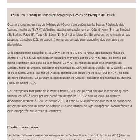
Actualités : L'analyse financière des groupes cotés de l'Afrique de l'Ouest
Quarante-cinq entreprises de l'Afrique de l'Ouest sont cotées sur la Bourse Régionale des
Valeurs mobilières (BVRM) d'Abidjan, établies principalement en Côte d'Ivoire (34), au Sénégal
(3), Burkina Faso (3), Togo (2), Bénin (1), Mali (1) et Niger (1). En enlevant les entreprises des
secteurs bancaires (15), on aboutit à trente entreprises pour lesquelles des comptes sont
disponibles.
Si la capitalisation boursière de la BRVM est de 6,7 Md €, le retrait des banques réduit ce
chiffre à 4,2 Md €. La capitalisation boursière moyenne est de 140 M €, mais ce chiffre est
moins significatif que celui de la médiane (31 M €), en raison du poids très important de
Sonatel, filiale de Orange, opérateur téléphonique du Sénégal, de la Guinée, de la Guinée Bissau
et de la Sierra Leone, qui fait 38 % de la capitalisation boursière de la BRVM et 60 % de celle
de notre échantillon. En ajoutant la capitalisation de Onatel, l'opérateur téléphonique du Burkina
Faso, on atteint 70 %.
Ces entreprises font partie de la zone « franc CFA », ce qui veut dire que la monnaie qu'elles
utilisent est liée à l'euro par une parité fixe de 655,957 F CFA pour un euro. La dernière
dévaluation remonte à 1994, et depuis 2011, la zone UEMOA bénéficie d'un taux de croissance
nettement supérieur au reste de l'Afrique et a une inflation de type européenne, bien inférieure à
celle enregistrée sur le reste du continent.
Création de richesses
Le chiffre d'affaires cumulé des entreprises de l'échantillon est de 6,35 Md € en 2018 (dont un