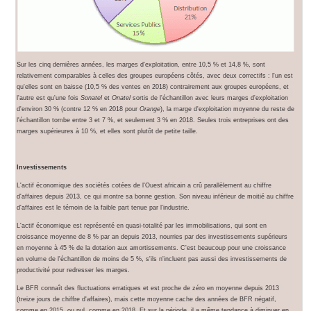
Sur les cinq dernières années, les marges d'exploitation, entre 10,5 % et 14,8 %, sont
relativement comparables à celles des groupes européens côtés, avec deux correctifs : l'un est
qu'elles sont en baisse (10,5 % des ventes en 2018) contrairement aux groupes européens, et
l'autre est qu'une fois
Sonatel
et
Onatel
sortis de l'échantillon avec leurs marges d'exploitation
d'environ 30 % (contre 12 % en 2018 pour
Orange
), la marge d'exploitation moyenne du reste de
l'échantillon tombe entre 3 et 7 %, et seulement 3 % en 2018. Seules trois entreprises ont des
marges supérieures à 10 %, et elles sont plutôt de petite taille.
Investissements
L'actif économique des sociétés cotées de l'Ouest africain a crû parallèlement au chiffre
d'affaires depuis 2013, ce qui montre sa bonne gestion. Son niveau inférieur de moitié au chiffre
d'affaires est le témoin de la faible part tenue par l'industrie.
L'actif économique est représenté en quasi-totalité par les immobilisations, qui sont en
croissance moyenne de 8 % par an depuis 2013, nourries par des investissements supérieurs
en moyenne à 45 % de la dotation aux amortissements. C'est beaucoup pour une croissance
en volume de l'échantillon de moins de 5 %, s'ils n'incluent pas aussi des investissements de
productivité pour redresser les marges.
Le BFR connaît des fluctuations erratiques et est proche de zéro en moyenne depuis 2013
(treize jours de chiffre d'affaires), mais cette moyenne cache des années de BFR négatif,
comme en 2015, ou nul, comme en 2018. Et sur la période, il a même tendance à diminuer en