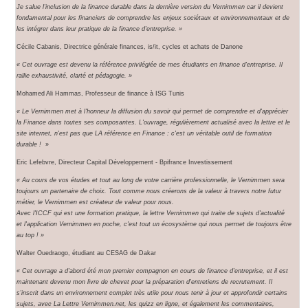
Je salue l'inclusion de la finance durable dans la dernière version du Vernimmen car il devient
fondamental pour les financiers de comprendre les enjeux sociétaux et environnementaux et de
les intégrer dans leur pratique de la finance d'entreprise. »
Cécile Cabanis, Directrice générale finances, is/it, cycles et achats de Danone
« Cet ouvrage est devenu la référence privilégiée de mes étudiants en finance d'entreprise. Il
rallie exhaustivité, clarté et pédagogie. »
Mohamed Ali Hammas, Professeur de finance à ISG Tunis
« Le Vernimmen met à l'honneur la diffusion du savoir qui permet de comprendre et d'apprécier
la Finance dans toutes ses composantes. L'ouvrage, régulièrement actualisé avec la lettre et le
site internet, n'est pas que LA référence en Finance : c'est un véritable outil de formation
durable !
»
Eric Lefebvre, Directeur Capital Développement - Bpifrance Investissement
« Au cours de vos études et tout au long de votre carrière professionnelle, le Vernimmen sera
toujours un partenaire de choix. Tout comme nous créerons de la valeur à travers notre futur
métier, le Vernimmen est créateur de valeur pour nous.
Avec l'ICCF qui est une formation pratique, la lettre Vernimmen qui traite de sujets d'actualité
et l'application Vernimmen en poche, c'est tout un écosystème qui nous permet de toujours être
au top ! »
Walter Ouedraogo, étudiant au CESAG de Dakar
« Cet ouvrage a d'abord été mon premier compagnon en cours de finance d'entreprise, et il est
maintenant devenu mon livre de chevet pour la préparation d'entretiens de recrutement. Il
s'inscrit dans un environnement complet très utile pour nous tenir à jour et approfondir certains
sujets, avec La Lettre Vernimmen.net, les quizz en ligne, et également les commentaires,