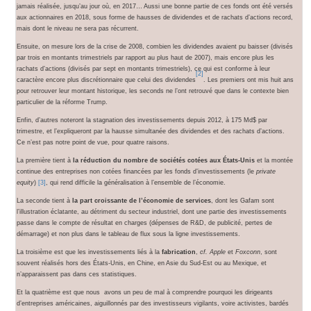
jamais réalisée, jusqu’au jour où, en 2017… Aussi une bonne partie de ces fonds ont été versés
aux actionnaires en 2018, sous forme de hausses de dividendes et de rachats d’actions record,
mais dont le niveau ne sera pas récurrent.
Ensuite, on mesure lors de la crise de 2008, combien les dividendes avaient pu baisser (divisés
par trois en montants trimestriels par rapport au plus haut de 2007), mais encore plus les
rachats d’actions (divisés par sept en montants trimestriels), ce qui est conforme à leur
[2]
caractère encore plus discrétionnaire que celui des dividendes
. Les premiers ont mis huit ans
pour retrouver leur montant historique, les seconds ne l’ont retrouvé que dans le contexte bien
particulier de la réforme Trump.
Enfin, d’autres noteront la stagnation des investissements depuis 2012, à 175 Md$ par
trimestre, et l’expliqueront par la hausse simultanée des dividendes et des rachats d’actions.
Ce n’est pas notre point de vue, pour quatre raisons.
La première tient à
la réduction du nombre de sociétés cotées aux États-Unis
et la montée
continue des entreprises non cotées financées par les fonds d’investissements (le
private
equity
)
[3]
, qui rend difficile la généralisation à l’ensemble de l’économie.
La seconde tient à
la part croissante de l’économie de services
, dont les Gafam sont
l’illustration éclatante, au détriment du secteur industriel, dont une partie des investissements
passe dans le compte de résultat en charges (dépenses de R&D, de publicité, pertes de
démarrage) et non plus dans le tableau de flux sous la ligne investissements.
La troisième est que les investissements liés à la
fabrication
,
cf.
Apple
et
Foxconn
, sont
souvent réalisés hors des États-Unis, en Chine, en Asie du Sud-Est ou au Mexique, et
n’apparaissent pas dans ces statistiques.
Et la quatrième est que nous avons un peu de mal à comprendre pourquoi les dirigeants
d’entreprises américaines, aiguillonnés par des investisseurs vigilants, voire activistes, bardés