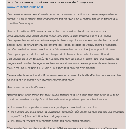
ceux d’entre vous qui sont abonnés à sa version électronique sur
www.vernimmenenligne.net
L'an passé le Vernimmen s'ouvrait par un texte intitulé : « La finance : verte, responsable et
durable ? » qui marquait notre engagement fort en faveur de la contribution de la finance à la
transition énergétique.
Dans cette édition 2020, nous avons décliné, au sein des chapitres concernés, les
préoccupations environnementales et sociales qui changent progressivement la finance
d'entreprise, lentement sur certains aspects, beaucoup plus rapidement sur d'autres : coût du
capital, outils de financement, placements des fonds, création de valeur, analyse financière,
etc. Ces évolutions nous semblent à la fois irréversibles et aussi majeures pour la finance
d'entreprise que le fut, il y a 40 ans, l'apport de la finance de marché lui permettant de
s'émanciper de la comptabilité. Ne cachons pas que sur certains points que nous traitons, les
progrès sont timides, les égoïsmes bien ancrés et que nous faisons preuve de volontarisme.
Mais c'est, nous semble-t-il, le rôle d'un leader de montrer la voie d'avenir.
Cette année, le texte introductif du Vernimmen est consacré à la désaffection pour les marchés
boursiers et à la montée des investissements non cotés.
Nous vous laissons le découvrir.
Naturellement, nous avons fait notre travail habituel de mise à jour pour vous offrir un outil de
travail au quotidien aussi précis, fiable, exhaustif et pertinent que possible, intégrant :
les nouvelles dispositions boursières, juridiques, comptables et fiscales ;
l'ensemble des statistiques et graphiques actualisés présentant les données les plus récentes
à juin 2019 (plus de 100 tableaux et graphiques) ;
les derniers travaux de recherche ayant des applications pratiques.
C’est ainsi qu’entrent dans le
Vernimmen 2020
les termes « accumulateurs », « affacturage