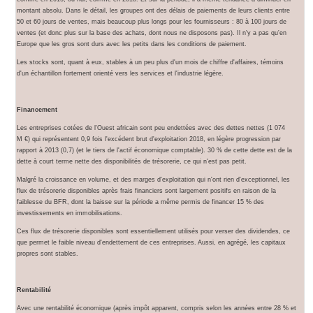
montant absolu. Dans le détail, les groupes ont des délais de paiements de leurs clients entre
50 et 60 jours de ventes, mais beaucoup plus longs pour les fournisseurs : 80 à 100 jours de
ventes (et donc plus sur la base des achats, dont nous ne disposons pas). Il n'y a pas qu'en
Europe que les gros sont durs avec les petits dans les conditions de paiement.
Les stocks sont, quant à eux, stables à un peu plus d'un mois de chiffre d'affaires, témoins
d'un échantillon fortement orienté vers les services et l'industrie légère.
Financement
Les entreprises cotées de l'Ouest africain sont peu endettées avec des dettes nettes (1 074
M €) qui représentent 0,9 fois l'excédent brut d'exploitation 2018, en légère progression par
rapport à 2013 (0,7) (et le tiers de l'actif économique comptable). 30 % de cette dette est de la
dette à court terme nette des disponibilités de trésorerie, ce qui n'est pas petit.
Malgré la croissance en volume, et des marges d'exploitation qui n'ont rien d'exceptionnel, les
flux de trésorerie disponibles après frais financiers sont largement positifs en raison de la
faiblesse du BFR, dont la baisse sur la période a même permis de financer 15 % des
investissements en immobilisations.
Ces flux de trésorerie disponibles sont essentiellement utilisés pour verser des dividendes, ce
que permet le faible niveau d'endettement de ces entreprises. Aussi, en agrégé, les capitaux
propres sont stables.
Rentabilité
Avec une rentabilité économique (après impôt apparent, compris selon les années entre 28 % et