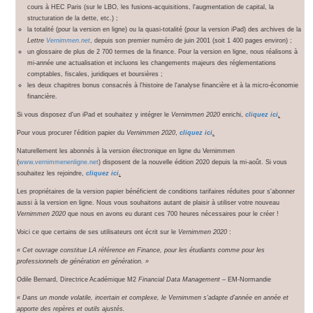
cours à HEC Paris (sur le LBO, les fusions-acquisitions, l'augmentation de capital, la
structuration de la dette, etc.) ;
la totalité (pour la version en ligne) ou la quasi-totalité (pour la version iPad) des archives de la
Lettre
Vernimmen.net
, depuis son premier numéro de juin 2001 (soit 1 400 pages environ) ;
un glossaire de plus de 2 700 termes de la finance. Pour la version en ligne, nous réalisons à
mi-année une actualisation et incluons les changements majeurs des réglementations
comptables, fiscales, juridiques et boursières ;
les deux chapitres bonus consacrés à l'histoire de l'analyse financière et à la micro-économie
financière.
Si vous disposez d'un iPad et souhaitez y intégrer le
Vernimmen 2020
enrichi,
cliquez ici
.
Pour vous procurer l'édition papier du
Vernimmen 2020
,
cliquez ici
.
Naturellement les abonnés à la version électronique en ligne du Vernimmen
(
www.vernimmenenligne.net
) disposent de la nouvelle édition 2020 depuis la mi-août. Si vous
souhaitez les rejoindre,
cliquez ici
.
Les propriétaires de la version papier bénéficient de conditions tarifaires réduites pour s'abonner
aussi à la version en ligne. Nous vous souhaitons autant de plaisir à utiliser votre nouveau
Vernimmen 2020
que nous en avons eu durant ces 700 heures nécessaires pour le créer !
Voici ce que certains de ses utilisateurs ont écrit sur le
Vernimmen 2020
:
« Cet ouvrage constitue LA référence en Finance, pour les étudiants comme pour les
professionnels de génération en génération. »
Odile Bernard, Directrice Académique M2
Financial Data Management
– EM-Normandie
« Dans un monde volatile, incertain et complexe, le Vernimmen s'adapte d'année en année et
apporte des repères et outils ajustés.