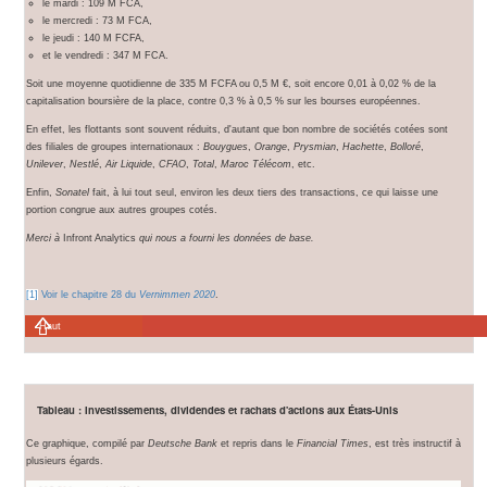
le mardi : 109 M FCA,
le mercredi : 73 M FCA,
le jeudi : 140 M FCFA,
et le vendredi : 347 M FCA.
Soit une moyenne quotidienne de 335 M FCFA ou 0,5 M €, soit encore 0,01 à 0,02 % de la
capitalisation boursière de la place, contre 0,3 % à 0,5 % sur les bourses européennes.
En effet, les flottants sont souvent réduits, d'autant que bon nombre de sociétés cotées sont
des filiales de groupes internationaux :
Bouygues
,
Orange
,
Prysmian
,
Hachette
,
Bolloré
,
Unilever
,
Nestlé
,
Air Liquide
,
CFAO
,
Total
,
Maroc Télécom
, etc.
Enfin,
Sonatel
fait, à lui tout seul, environ les deux tiers des transactions, ce qui laisse une
portion congrue aux autres groupes cotés.
Merci à
Infront Analytics
qui nous a fourni les données de base
.
[1]
Voir le chapitre 28 du
Vernimmen 2020
.
Haut
Tableau : Investissements, dividendes et rachats d'actions aux États-Unis
Ce graphique, compilé par
Deutsche Bank
et repris dans le
Financial Times
, est très instructif à
plusieurs égards.