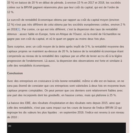
33 %) en baisse de 20 % en début de période, à environ 15 % en 2017 et 2018, les sociétés
cotées sur la BRVM gagnent néanmoins plus que leur coût du capital, qui est de l'ordre de
12 %.
Le surcroît de rentabilité économique obtenu par rapport au coût du capital moyen (environ
12 %) n'est pas très différent de celui obtenu par les sociétés européennes cotées, environ 2 %
en 2019
[1]
. Par contre, ce qui est très différent, c'est la dispersion des taux de rentabilité
obtenus : assez faible en Europe, forte en Afrique de l'Ouest, où la moitié de l'échantillon ne
gagne pas son coût du capital, et où le quart en gagne au moins deux fois plus.
Sans surprise, avec un coût moyen de la dette après impôt de 3 %, la rentabilité moyenne des
capitaux propres se maintient au-dessus de 20 %, la baisse de la rentabilité économique étant
compensée au niveau de la rentabilité des capitaux par un effet de levier accru dû à la légère
progression de l'endettement. Là aussi, la dispersion des observations est forte et similaire à
celle des rentabilités économiques.
Conclusion
Avec des entreprises en croissance à très bonne rentabilité, même si elle est en baisse, on ne
sera pas étonné de constater que ces entreprises sont valorisées à deux fois en moyenne leurs
capitaux propres comptables. On peut penser que ces derniers sont relativement fiables avec
une part des incorporels dont les
goodwills
, en hausse certes, mais qui plafonne à 25 %.
La baisse des EBE, des résultats d'exploitation et des résultats nets depuis 2015, ainsi que
celle des rentabilités, n'est pas sans impact sur les cours de bourse de l'indice BRVM 10 qui
regroupe les dix valeurs les plus liquides : en septembre 2019, l'indice est revenu à son niveau
de 2010 :