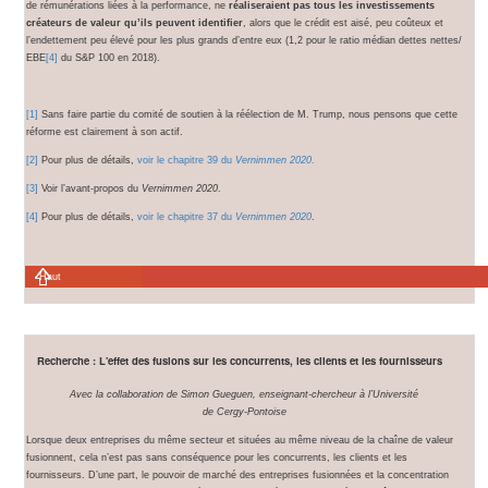
de rémunérations liées à la performance, ne
réaliseraient pas tous les investissements
créateurs de valeur qu’ils peuvent identifier
, alors que le crédit est aisé, peu coûteux et
l’endettement peu élevé pour les plus grands d’entre eux (1,2 pour le ratio médian dettes nettes/
EBE
[4]
du S&P 100 en 2018).
[1]
Sans faire partie du comité de soutien à la réélection de M. Trump, nous pensons que cette
réforme est clairement à son actif.
[2]
Pour plus de détails,
voir le chapitre 39 du
Vernimmen 2020
.
[3]
Voir l’avant-propos du
Vernimmen 2020
.
[4]
Pour plus de détails,
voir le chapitre 37 du
Vernimmen 2020
.
Haut
Recherche : L'effet des fusions sur les concurrents, les clients et les fournisseurs
Avec la collaboration de Simon Gueguen, enseignant-chercheur à l’Université
de Cergy-Pontoise
Lorsque deux entreprises du même secteur et situées au même niveau de la chaîne de valeur
fusionnent, cela n’est pas sans conséquence pour les concurrents, les clients et les
fournisseurs. D’une part, le pouvoir de marché des entreprises fusionnées et la concentration