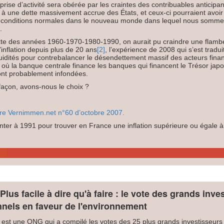
eprise d’activité sera obérée par les craintes des contribuables anticip
e à une dette massivement accrue des États, et ceux-ci pourraient avoir 
s conditions normales dans le nouveau monde dans lequel nous somme
.
te des années 1960-1970-1980-1990, on aurait pu craindre une flambée
l’inflation depuis plus de 20 ans
[2]
, l’expérience de 2008 qui s’est tradui
uidités pour contrebalancer le désendettement massif des acteurs finan
 où la banque centrale finance les banques qui financent le Trésor jap
ont probablement infondées.
façon, avons-nous le choix ?
tre Vernimmen.net n°60 d’octobre 2007.
nter à 1991 pour trouver en France une inflation supérieure ou égale à
Plus facile à dire qu'à faire : le vote des grands inve
onnels en faveur de l'environnement
n est une ONG qui a compilé les votes des 25 plus grands investisseurs i