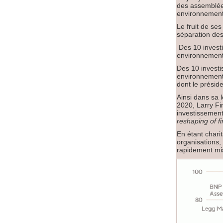
des assemblées
environnemen
Le fruit de se
séparation des
Des 10 investi
environnementa
Des 10 investi
environnementa
dont le présid
Ainsi dans sa 
2020, Larry Fi
investissement
reshaping of f
En étant chari
organisations, 
rapidement mis