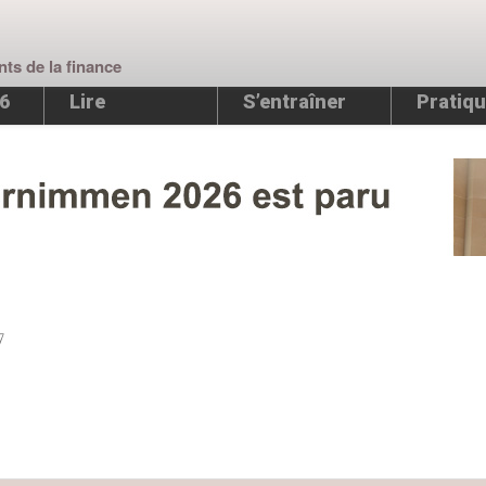
nts de la finance
26
Lire
S’entraîner
Pratiqu
7