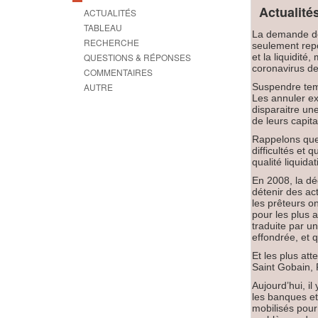
Actualité
ACTUALITÉS
TABLEAU
La demande de
RECHERCHE
seulement repor
QUESTIONS & RÉPONSES
et la liquidité
coronavirus d
COMMENTAIRES
AUTRE
Suspendre temp
Les annuler exc
disparaitre une
de leurs capita
Rappelons que 
difficultés et 
qualité liquidat
En 2008, la dé
détenir des act
les prêteurs on
pour les plus a
traduite par un
effondrée, et 
Et les plus at
Saint Gobain,
Aujourd’hui, il
les banques et
mobilisés pour 