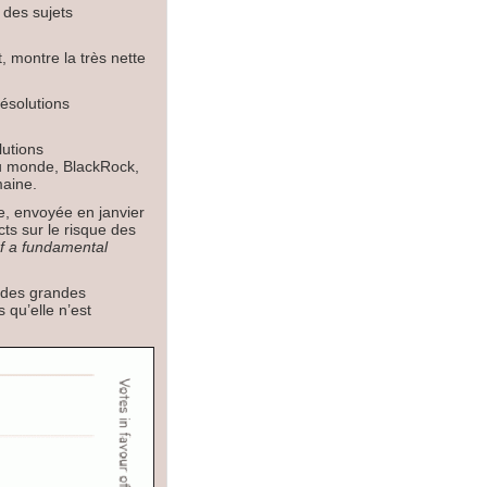
 des sujets
, montre la très nette
ésolutions
utions
 au monde, BlackRock,
maine.
re, envoyée en janvier
ts sur le risque des
of a fundamental
n des grandes
 qu’elle n’est