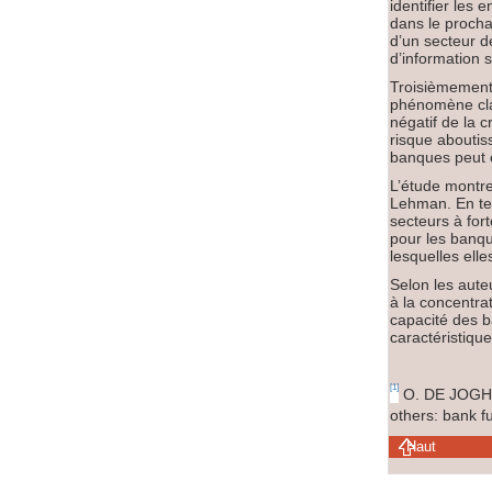
identifier les 
dans le procha
d’un secteur d
d’information s
Troisièmement,
phénomène clas
négatif de la 
risque aboutis
banques peut e
L’étude montre
Lehman. En t
secteurs à fort
pour les banqu
lesquelles ell
Selon les auteu
à la concentrat
capacité des b
caractéristiqu
[1]
O. DE JOGHE
others: bank f
Haut