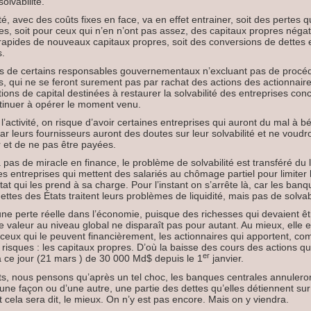
olvabilité.
é, avec des coûts fixes en face, va en effet entrainer, soit des pertes q
es, soit pour ceux qui n’en n’ont pas assez, des capitaux propres négati
 rapides de nouveaux capitaux propres, soit des conversions de dettes 
s.
os de certains responsables gouvernementaux n’excluant pas de procé
ns, qui ne se feront surement pas par rachat des actions des actionnair
ons de capital destinées à restaurer la solvabilité des entreprises con
tinuer à opérer le moment venu.
 l’activité, on risque d’avoir certaines entreprises qui auront du mal à bé
ar leurs fournisseurs auront des doutes sur leur solvabilité et ne voudr
r et de ne pas être payées.
 pas de miracle en finance, le problème de solvabilité est transféré du 
es entreprises qui mettent des salariés au chômage partiel pour limiter l
’État qui les prend à sa charge. Pour l’instant on s’arrête là, car les ban
ettes des États traitent leurs problèmes de liquidité, mais pas de solvabi
ne perte réelle dans l’économie, puisque des richesses qui devaient êt
de valeur au niveau global ne disparaît pas pour autant. Au mieux, elle 
ceux qui le peuvent financièrement, les actionnaires qui apportent, co
 risques : les capitaux propres. D’où la baisse des cours des actions qu
er
 à ce jour (21 mars ) de 30 000 Md$ depuis le 1
janvier.
s, nous pensons qu’après un tel choc, les banques centrales annulero
une façon ou d’une autre, une partie des dettes qu’elles détiennent sur 
 cela sera dit, le mieux. On n’y est pas encore. Mais on y viendra.