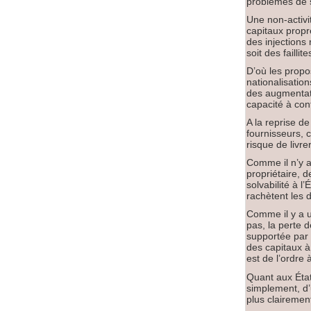
problèmes de s
Une non-activit
capitaux propr
des injections
soit des faillite
D’où les prop
nationalisatio
des augmentati
capacité à con
A la reprise de
fournisseurs, c
risque de livre
Comme il n’y a
propriétaire, d
solvabilité à l
rachètent les d
Comme il y a u
pas, la perte 
supportée par 
des capitaux à
est de l’ordre
Quant aux État
simplement, d’
plus clairement