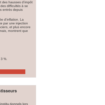
ant des hausses d’impôt
des difficultés à se
s entrés depuis
 d’inflation. La
te par une injection
ciers, et plus encore
onais, montrent que
 3 %.
stisseurs
nstitu-tionnels lors