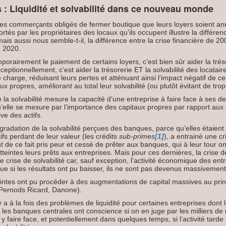
s : Liquidité et solvabilité dans ce nouveau monde
s commerçants obligés de fermer boutique que leurs loyers soient an
tés par les propriétaires des locaux qu’ils occupent illustre la différenc
, mais aussi nous semble-t-il, la différence entre la crise financière de 20
e 2020.
orairement le paiement de certains loyers, c’est bien sûr aider la tréso
eptionnellement, c’est aider la trésorerie ET la solvabilité des locataire
 charge, réduisant leurs pertes et atténuant ainsi l’impact négatif de ce
ux propres, améliorant au total leur solvabilité (ou plutôt évitant de tro
la solvabilité mesure la capacité d’une entreprise à faire face à ses d
qu’elle se mesure par l’importance des capitaux propres par rapport aux 
ive des actifs.
gradation de la solvabilité perçues des banques, parce qu’elles étaie
ifs perdant de leur valeur (les crédits
sub-primes
[1]
), a entrainé une cr
t de ce fait pris peur et cessé de prêter aux banques, qui à leur tour on
tteintes leurs prêts aux entreprises. Mais pour ces dernières, la crise de
e crise de solvabilité car, sauf exception, l’activité économique des ent
que si les résultats ont pu baisser, ils ne sont pas devenus massivement
teintes ont pu procéder à des augmentations de capital massives au pr
 Pernods Ricard, Danone).
 y a à la fois des problèmes de liquidité pour certaines entreprises dont 
 les banques centrales ont conscience si on en juge par les milliers de 
y faire face, et potentiellement dans quelques temps, si l’activité tard