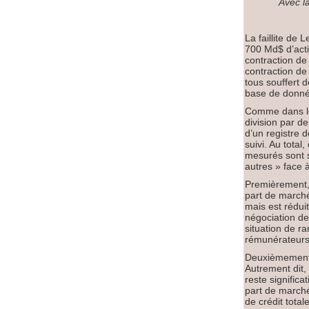
Avec l
La faillite de 
700 Md$ d’acti
contraction de 
contraction de
tous souffert
base de donnée
Comme dans les
division par de
d’un registre 
suivi. Au total
mesurés sont s
autres » face à
Premièrement, 
part de marché.
mais est rédui
négociation de 
situation de r
rémunérateurs
Deuxièmement, 
Autrement dit, 
reste significa
part de marché 
de crédit tota