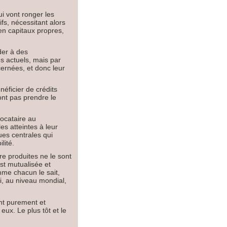
ui vont ronger les
fs, nécessitant alors
en capitaux propres,
der à des
es actuels, mais par
cernées, et donc leur
néficier de crédits
ont pas prendre le
locataire au
es atteintes à leur
ques centrales qui
lité.
re produites ne le sont
est mutualisée et
mme chacun le sait,
i, au niveau mondial,
nt purement et
eux. Le plus tôt et le