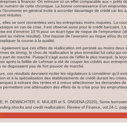
entreprises à financer. On retrouve ici un effet comparable aux « prêts 
in numéro de cette chronique. La bonne connaissance d’un emprunteur
e l’économie en général incite à accorder davantage de crédit car les 
ont réduites.
 elles se sont réorientées vers les entreprises moins risquées. La cours
sique en cas de crise, il est observé aussi pour le crédit bancaire. La
crise est d’environ 10 % pour un écart-type de risque de l’emprunteur (
sent au même résultat). Une hausse de l’aversion au risque et/ou du co
xpliquer la course à la qualité.
 également que ces effets de réallocation ont persisté au moins deux ans
ermes de
timing
, le choc de réallocation le plus immédiat fut celui qui ori
e part de marché. Puisqu’il s’agit aussi de l’effet le plus marqué, la leçon 
es après la faillite de Lehman a été de couper les crédits aux entrepr
es ne disposaient pas de fort pouvoir de marché.
rs, ces résultats devraient inciter les régulateurs à considérer qu’il exi
ion et à la spécialisation des établissements de crédit durant les crise
anques à extraire des rentes et à mieux sélectionner les demandes de
es permettent une atténuation des effets de la crise pour les emprunte
, H. DEWACHTER, K. MULIER et S. ONGENA (2020), Some borrowers
unding shocks and credit reallocation, Review of Finance, vol.24-1, pag