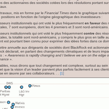
 des actionnaires des sociétés cotées lors des résolutions portant sur
taux.
s travaux, mis en forme par le
Financial Times
dans le graphique suivant
 positions en fonction de l’origine géographique des investisseurs :
sseurs institutionnels qui ont voté le plus fréquemment
en faveur
des r
les, 7 sont européens, dont les 4 premiers et 3 sont nord-américains.
sseurs institutionnels qui ont voté le plus fréquemment
contre
des résol
les, la totalité sont nord-américains, y compris le plus gros en taille
ent est pourtant bien connu pour exprimer des idées fortes dans ce do
lettre annuelle aux dirigeants de sociétés dont BlackRock est actionnai
nck déclarait, en parlant des changements climatiques et de leurs impac
s : «
Awareness is rapidly changing and I believe we are on the edge 
inance
».
tables, nous dirons que tout changement est complexe, surtout au sei
et que la vision d’un leader parvient plus parfois facilement à ses clients
e en œuvre par ses collaborateurs. . .
[1]