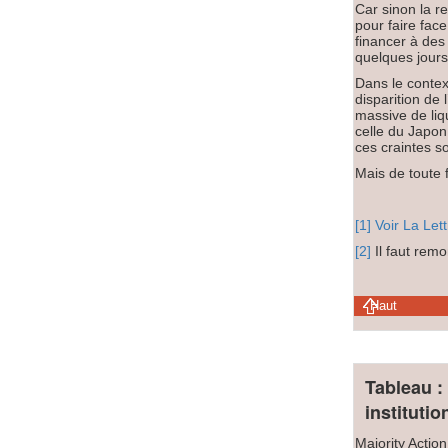
Car sinon la r
pour faire fac
financer à de
quelques jours
Dans le contex
disparition de 
massive de liq
celle du Japon
ces craintes s
Mais de toute 
[1]
Voir La Let
[2]
Il faut remo
Haut
Tableau : 
instituti
Majority Actio