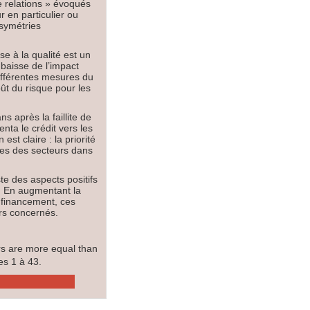
de relations » évoqués
 en particulier ou
asymétries
e à la qualité est un
 baisse de l’impact
différentes mesures du
ût du risque pour les
 après la faillite de
enta le crédit vers les
est claire : la priorité
ises des secteurs dans
ste des aspects positifs
s. En augmentant la
 financement, ces
urs concernés.
 are more equal than
es 1 à 43.