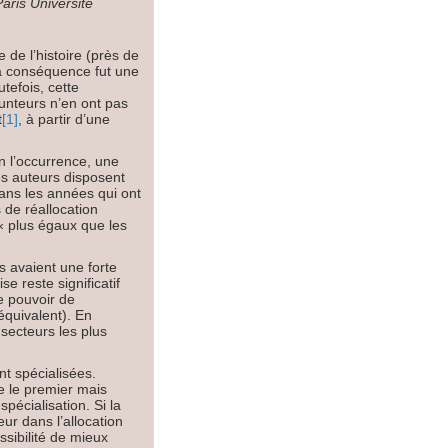
ris Université
 de l’histoire (près de
la conséquence fut une
tefois, cette
runteurs n’en ont pas
t
[1]
, à partir d’une
 l’occurrence, une
les auteurs disposent
dans les années qui ont
 de réallocation
 « plus égaux que les
s avaient une forte
e reste significatif
e pouvoir de
équivalent). En
 secteurs les plus
nt spécialisées.
ue le premier mais
spécialisation. Si la
ur dans l’allocation
ssibilité de mieux