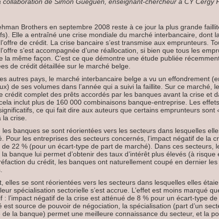
a collaboration de Simon Gueguen, enseignant-chercheur à CY Cergy Pa
Lehman Brothers en septembre 2008 reste à ce jour la plus grande faillite
fs). Elle a entraîné une crise mondiale du marché interbancaire, dont 
l’offre de crédit. La crise bancaire s’est transmise aux emprunteurs. Tou
 l’offre s’est accompagnée d’une réallocation, si bien que tous les emp
 de la même façon. C’est ce que démontre une étude publiée récemmen
s de crédit détaillée sur le marché belge.
 autres pays, le marché interbancaire belge a vu un effondrement (en
ux) de ses volumes dans l’année qui a suivi la faillite. Sur ce marché, 
de crédit complet des prêts accordés par les banques avant la crise et 
, cela inclut plus de 160 000 combinaisons banque-entreprise. Les effets
ignificatifs, ce qui fait dire aux auteurs que certains emprunteurs sont
 la crise.
les banques se sont réorientées vers les secteurs dans lesquelles elle
 Pour les entreprises des secteurs concernés, l’impact négatif de la cris
t de 22 % (pour un écart-type de part de marché). Dans ces secteurs, l
la banque lui permet d’obtenir des taux d’intérêt plus élevés (à risque 
aréfaction du crédit, les banques ont naturellement coupé en dernier les
.
elles se sont réorientées vers les secteurs dans lesquelles elles étaie
leur spécialisation sectorielle s’est accrue. L’effet est moins marqué q
tif : l’impact négatif de la crise est atténué de 8 % pour un écart-type de 
est source de pouvoir de négociation, la spécialisation (part d’un secte
le de la banque) permet une meilleure connaissance du secteur, et la po