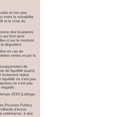
nulés et non pas
e entre la solvabilité
08 et la crise du
rerie des locataires.
s qui font ainsi
lles-ci sur le montant
p la dégrader).
ettes en cas de
dettes nettes et par la
nt soupçonnées de
ise de liquidité quand
t fortement réduit
 liquidité ne s’est pas
reprises ne s’est pas
 négatifs.
intemps 2019 (Lafarge,
les Pouvoirs Publics,
milliards d’euros
e à redémarrer, à des