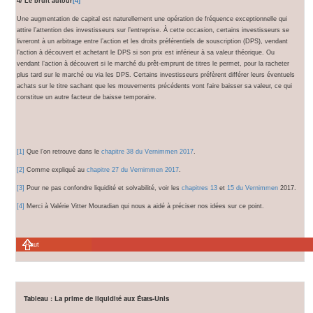
4/ Le bruit autour
[4]
Une augmentation de capital est naturellement une opération de fréquence exceptionnelle qui
attire l’attention des investisseurs sur l’entreprise. À cette occasion, certains investisseurs se
livreront à un arbitrage entre l’action et les droits préférentiels de souscription (DPS), vendant
l’action à découvert et achetant le DPS si son prix est inférieur à sa valeur théorique. Ou
vendant l’action à découvert si le marché du prêt-emprunt de titres le permet, pour la racheter
plus tard sur le marché ou via les DPS. Certains investisseurs préfèrent différer leurs éventuels
achats sur le titre sachant que les mouvements précédents vont faire baisser sa valeur, ce qui
constitue un autre facteur de baisse temporaire.
[1]
Que l’on retrouve dans le
chapitre 38 du Vernimmen 2017
.
[2]
Comme expliqué au
chapitre 27 du Vernimmen 2017
.
[3]
Pour ne pas confondre liquidité et solvabilité, voir les
chapitres 13
et
15 du Vernimmen
2017.
[4]
Merci à Valérie Vitter Mouradian qui nous a aidé à préciser nos idées sur ce point.
Haut
Tableau : La prime de liquidité aux États-Unis