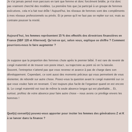
Je n’ai jamais pensé mon parcours en tant que femme et donc forcément bridée, je n’ai donc
pas vraiment cherché des modèles. La première fois que j’ai participé à un groupe de femmes
exécutives, cela m’a fait tout drôle ! Aujourd’hui, les réseaux de femmes sont des compléments
à mes réseaux professionnels ou privés. Et je pense qu’il ne faut pas se replier sur soi, mais au
contraire pousser la mixité.
Aujourd’hui, les femmes représentent 15 % des effectifs des directrices financières en
France (SBF 120 et Alternext). Qu’est-ce qui, selon vous, explique ce chiffre ? Comment
pourrions-nous le faire augmenter ?
Je suppose que la proportion des femmes chute après le premier bébé. Il est rare de revenir de
congé maternité et de trouver son poste intact, sa trajectoire au point où on l’a laissée.
Souvent, l’entreprise n’attend pas que vous revenez et avance à pas de charge dans son
développement. Cependant, ce sont aussi des moments précieux qui vous permettent de vous
réorienter, de rebondir sur autre chose. Posez-vous la question avant le congé maternité sur ce
que vous voulez faire en revenant. C’est toujours plus facile de l’organiser quand on est encore
là. Le congé maternité est tout de même la seule absence longue qui est planifiable… Et,
surtout, profitez de votre absence pour faire autre chose – nous avons ce privilège envers les
hommes !
Quel(s) conseil(s) pouvez-vous apporter pour inciter les femmes des générations Z et K
à se lancer dans la finance ?