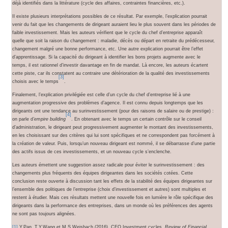
déjà identifiés dans la littérature (cycle des affaires, contraintes financières, etc.).
Il existe plusieurs interprétations possibles de ce résultat. Par exemple, l’explication pourrait
venir du fait que les changements de dirigeant auraient lieu le plus souvent dans les périodes de
faible investissement. Mais les auteurs vérifient que le cycle du chef d’entreprise apparaît
quelle que soit la raison du changement : maladie, décès ou départ en retraite du prédécesseur,
changement malgré une bonne performance, etc. Une autre explication pourrait être l’effet
d’apprentissage. Si la capacité du dirigeant à identifier les bons projets augmente avec le
temps, il est rationnel d’investir davantage en fin de mandat. Là encore, les auteurs écartent
cette piste, car ils constatent au contraire une détérioration de la qualité des investissements
[3]
choisis avec le temps
.
Finalement, l’explication privilégiée est celle d’un cycle du chef d’entreprise lié à une
augmentation progressive des problèmes d’agence. Il est connu depuis longtemps que les
dirigeants ont une tendance au surinvestissement (pour des raisons de salaire ou de prestige) :
[4]
on parle d
’empire building
. En obtenant avec le temps un certain contrôle sur le conseil
d’administration, le dirigeant peut progressivement augmenter le montant des investissements,
en les choisissant sur des critères qui lui sont spécifiques et ne correspondent pas forcément à
la création de valeur. Puis, lorsqu’un nouveau dirigeant est nommé, il se débarrasse d’une partie
des actifs issus de ces investissements, et un nouveau cycle s’enclenche.
Les auteurs émettent une suggestion assez radicale pour éviter le surinvestissement : des
changements plus fréquents des équipes dirigeantes dans les sociétés cotées. Cette
conclusion reste ouverte à discussion tant les effets de la stabilité des équipes dirigeantes sur
l’ensemble des politiques de l’entreprise (choix d’investissement et autres) sont multiples et
restent à étudier. Mais ces résultats mettent une nouvelle fois en lumière le rôle spécifique des
dirigeants dans la performance des entreprises, dans un monde où les préférences des agents
ne sont pas toujours alignées.
[1]
Y.Pan, T.Y.Wang et M.S.Weisbach (2016), CEO Investment cycles,
Review of Financial