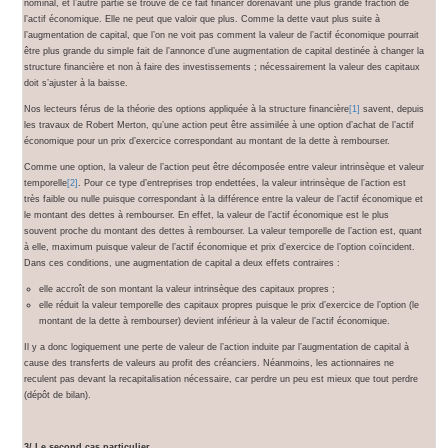
nominal, et l’autre partie se trouve de ce fait financer dorénavant une plus grande fraction de
l’actif économique. Elle ne peut que valoir que plus. Comme la dette vaut plus suite à
l’augmentation de capital, que l’on ne voit pas comment la valeur de l’actif économique pourrait
être plus grande du simple fait de l’annonce d’une augmentation de capital destinée à changer la
structure financière et non à faire des investissements ; nécessairement la valeur des capitaux
doit s’ajuster à la baisse.
Nos lecteurs férus de la théorie des options appliquée à la structure financière
[1]
savent, depuis
les travaux de Robert Merton, qu’une action peut être assimilée à une option d’achat de l’actif
économique pour un prix d’exercice correspondant au montant de la dette à rembourser.
Comme une option, la valeur de l’action peut être décomposée entre valeur intrinsèque et valeur
temporelle
[2]
. Pour ce type d’entreprises trop endettées, la valeur intrinsèque de l’action est
très faible ou nulle puisque correspondant à la différence entre la valeur de l’actif économique et
le montant des dettes à rembourser. En effet, la valeur de l’actif économique est le plus
souvent proche du montant des dettes à rembourser. La valeur temporelle de l’action est, quant
à elle, maximum puisque valeur de l’actif économique et prix d’exercice de l’option coïncident.
Dans ces conditions, une augmentation de capital a deux effets contraires :
elle accroît de son montant la valeur intrinsèque des capitaux propres ;
elle réduit la valeur temporelle des capitaux propres puisque le prix d’exercice de l’option (le
montant de la dette à rembourser) devient inférieur à la valeur de l’actif économique.
Il y a donc logiquement une perte de valeur de l’action induite par l’augmentation de capital à
cause des transferts de valeurs au profit des créanciers. Néanmoins, les actionnaires ne
reculent pas devant la recapitalisation nécessaire, car perdre un peu est mieux que tout perdre
(dépôt de bilan).
3/ Le second cas particulier