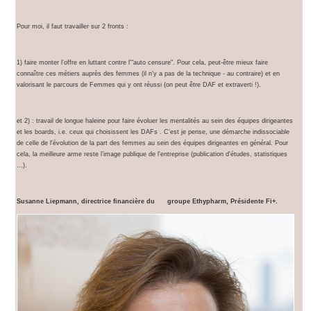
Pour moi, il faut travailler sur 2 fronts :
1) faire monter l'offre en luttant contre l'"auto censure". Pour cela, peut-être mieux faire
connaître ces métiers auprès des femmes (il n'y a pas de la technique - au contraire) et en
valorisant le parcours de Femmes qui y ont réussi (on peut être DAF et extraverti !).
et 2) : travail de longue haleine pour faire évoluer les mentalités au sein des équipes dirigeantes
et les boards, i.e. ceux qui choisissent les DAFs . C'est je pense, une démarche indissociable
de celle de l'évolution de la part des femmes au sein des équipes dirigeantes en général. Pour
cela, la meilleure arme reste l’image publique de l'entreprise (publication d'études, statistiques
…).
Susanne Liepmann, directrice financière du groupe Ethypharm, Présidente Fi+.