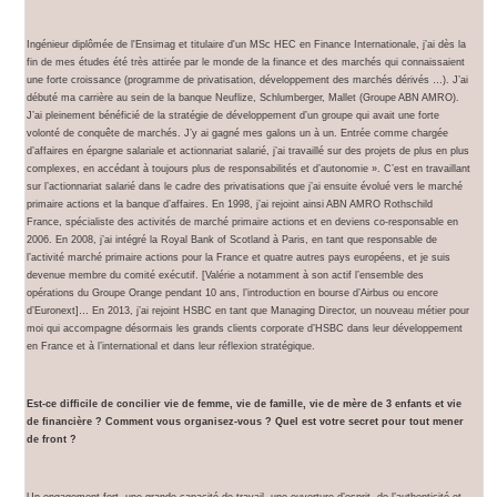
Ingénieur diplômée de l'Ensimag et titulaire d'un MSc HEC en Finance Internationale, j’ai dès la
fin de mes études été très attirée par le monde de la finance et des marchés qui connaissaient
une forte croissance (programme de privatisation, développement des marchés dérivés …). J’ai
débuté ma carrière au sein de la banque Neuflize, Schlumberger, Mallet (Groupe ABN AMRO).
J’ai pleinement bénéficié de la stratégie de développement d’un groupe qui avait une forte
volonté de conquête de marchés. J’y ai gagné mes galons un à un. Entrée comme chargée
d’affaires en épargne salariale et actionnariat salarié, j’ai travaillé sur des projets de plus en plus
complexes, en accédant à toujours plus de responsabilités et d’autonomie ». C’est en travaillant
sur l’actionnariat salarié dans le cadre des privatisations que j’ai ensuite évolué vers le marché
primaire actions et la banque d’affaires. En 1998, j’ai rejoint ainsi ABN AMRO Rothschild
France, spécialiste des activités de marché primaire actions et en deviens co-responsable en
2006. En 2008, j’ai intégré la Royal Bank of Scotland à Paris, en tant que responsable de
l’activité marché primaire actions pour la France et quatre autres pays européens, et je suis
devenue membre du comité exécutif. [Valérie a notamment à son actif l’ensemble des
opérations du Groupe Orange pendant 10 ans, l’introduction en bourse d’Airbus ou encore
d’Euronext]… En 2013, j’ai rejoint HSBC en tant que Managing Director, un nouveau métier pour
moi qui accompagne désormais les grands clients corporate d’HSBC dans leur développement
en France et à l’international et dans leur réflexion stratégique.
Est-ce difficile de concilier vie de femme, vie de famille, vie de mère de 3 enfants et vie
de financière ? Comment vous organisez-vous ? Quel est votre secret pour tout mener
de front ?
Un engagement fort, une grande capacité de travail, une ouverture d’esprit, de l’authenticité et