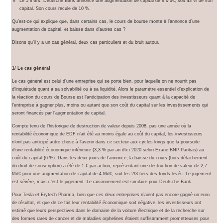
Le 5 mars, Deutsche Bank annonce une augmentation de capital de 8 Md€, soit 43 % de son
capital. Son cours recule de 10 %.
Qu’est-ce qui explique que, dans certains cas, le cours de bourse monte à l’annonce d’une
augmentation de capital, et baisse dans d’autres cas ?
Disons qu’il y a un cas général, deux cas particuliers et du bruit autour.
1/ Le cas général
Le cas général est celui d’une entreprise qui se porte bien, pour laquelle on ne nourrit pas
d’inquiétude quant à sa solvabilité ou à sa liquidité. Alors le paramètre essentiel d’explication de
la réaction du cours de Bourse est l’anticipation des investisseurs quant à la capacité de
l’entreprise à gagner plus, moins ou autant que son coût du capital sur les investissements qui
seront financés par l’augmentation de capital.
Compte tenu de l’historique de destruction de valeur depuis 2008, pas une année où la
rentabilité économique de EDF n’ait été au moins égale au coût du capital, les investisseurs
n’ont pas anticipé autre chose à l’avenir dans ce secteur aux cycles longs que la poursuite
d’une rentabilité économique inférieure (3,3 % par an d’ici 2020 selon Exane BNP Paribas) au
coût du capital (6 %). Dans les deux jours de l’annonce, la baisse du cours (hors détachement
du droit de souscription) a été de 1 € par action, représentant une destruction de valeur de 2,7
Md€ pour une augmentation de capital de 4 Md€, soit les 2/3 tiers des fonds levés. Le jugement
est sévère, mais c’est le jugement. Le raisonnement est similaire pour Deutsche Bank.
Pour Tesla et Erytech Pharma, bien que ces deux entreprises n’aient pas encore gagné un euro
de résultat, et que de ce fait leur rentabilité économique soit négative, les investisseurs ont
estimé que leurs perspectives dans le domaine de la voiture électrique et de la recherche sur
des formes rares de cancer et de maladies orphelines étaient suffisamment prometteuses pour