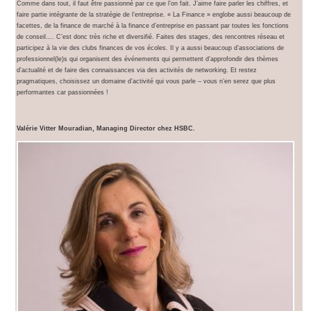
Comme dans tout, il faut être passionné par ce que l’on fait. J’aime faire parler les chiffres, et
faire partie intégrante de la stratégie de l’entreprise. « La Finance » englobe aussi beaucoup de
facettes, de la finance de marché à la finance d’entreprise en passant par toutes les fonctions
de conseil…. C’est donc très riche et diversifié. Faites des stages, des rencontres réseau et
participez à la vie des clubs finances de vos écoles. Il y a aussi beaucoup d’associations de
professionnel(le)s qui organisent des événements qui permettent d’approfondir des thèmes
d’actualité et de faire des connaissances via des activités de networking. Et restez
pragmatiques, choisissez un domaine d’activité qui vous parle – vous n’en serez que plus
performantes car passionnées !
Valérie Vitter Mouradian, Managing Director chez HSBC.