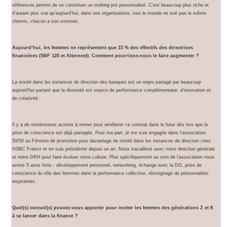
références permet de se constituer un melting pot personnalisé. C’est beaucoup plus riche et
d’autant plus vrai qu’aujourd’hui, dans nos organisations, tout le monde ne suit pas le même
chemin, chacun a son sommet.
Aujourd’hui, les femmes ne représentent que 15 % des effectifs des directrices
financières (SBF 120 et Alternext). Comment pourrions-nous le faire augmenter ?
La mixité dans les instances de direction des banques est un enjeu partagé par beaucoup
aujourd’hui partant que la diversité est source de performance complémentaire, d’innovation et
de créativité.
Il y a de nombreuses actions à mener pour améliorer ce constat dans le futur dès lors que la
prise de conscience est déjà partagée. Pour ma part, je me suis engagée dans l’association
50/50 au Féminin de promotion pour davantage de mixité dans les instances de direction chez
HSBC France et en suis présidente depuis un an. Nous travaillons avec notre direction générale
et notre DRH pour faire évoluer notre culture. Plus spécifiquement au sein de l’association nous
avons 5 axes forts : développement personnel, networking, échange avec la DG, prise de
conscience du rôle des femmes dans la performance collective, témoignage de personnalités
inspirantes.
Quel(s) conseil(s) pouvez-vous apporter pour inciter les femmes des générations Z et K
à se lancer dans la finance ?