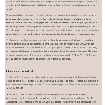
laisser espérer à un horizon indéfini des perspectives de rentabilité économique supérieure au
coût du capital. D’où une hausse de leurs cours de Bourse à l’annonce de l’augmentation de
capital.
On comprend donc, pour une entreprise qui n’est pas capable de convaincre les investisseurs
de sa capacité à utiliser correctement les fonds qu’elle leur demande, c’est-à-dire de sa
capacité sur le moyen terme à dégager une rentabilité en rapport avec le risque, qu’il soit très
difficile de procéder à une augmentation de capital. Que l’on nous permette de dire que c’est
très sain ainsi. Les capitaux propres n’existant qu’en quantité limitée, autant essayer de ne pas
les gaspiller en les allouant à des projets portés par des dirigeants qui ne convainquent pas.
C’est ainsi que les banques italiennes ont eu et ont beaucoup de mal à lever des capitaux
propres compte tenu de leur constance dans la destruction de valeur depuis 2008, voir par
exemple Monte dei Paschi di Siena. Mais celle qui a pris le taureau par les cornes, UniCredit,
en changeant de dirigeants, en cédant des actifs et en dépréciant ceux qui devaient l’être, en
engageant un plan de restructuration à la hauteur des enjeux (perte 2016 de 11,8 Md€), a pu
lever 13 Md€ en février dernier et semble être repartie du bon pied.
2/ Le premier cas particulier
C’est celui de l’entreprise très, trop, endettée qui procède à une augmentation de capital pour
réduire sa dette. C’est parfois sa seule alternative à un dépôt de bilan. Pensons par exemple à
Solocal en février dernier qui procéda, à l’issue d’une longue procédure, à une augmentation de
capital de 398 M€.
La baisse du cours de Bourse à l’annonce de l’augmentation de capital est souvent
automatique, car il y a un transfert de valeur entre les actionnaires et les prêteurs. En effet,
l’augmentation de capital redonne de la valeur aux dettes : une partie va être remboursée au