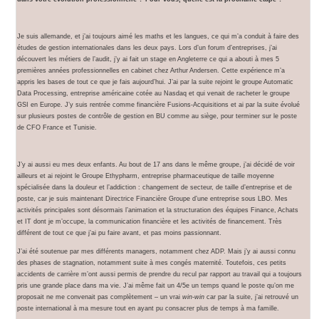
Je suis allemande, et j’ai toujours aimé les maths et les langues, ce qui m’a conduit à faire des
études de gestion internationales dans les deux pays. Lors d’un forum d’entreprises, j’ai
découvert les métiers de l’audit, j’y ai fait un stage en Angleterre ce qui a abouti à mes 5
premières années professionnelles en cabinet chez Arthur Andersen. Cette expérience m’a
appris les bases de tout ce que je fais aujourd’hui. J’ai par la suite rejoint le groupe Automatic
Data Processing, entreprise américaine cotée au Nasdaq et qui venait de racheter le groupe
GSI en Europe. J’y suis rentrée comme financière Fusions-Acquisitions et ai par la suite évolué
sur plusieurs postes de contrôle de gestion en BU comme au siège, pour terminer sur le poste
de CFO France et Tunisie.
J’y ai aussi eu mes deux enfants. Au bout de 17 ans dans le même groupe, j’ai décidé de voir
ailleurs et ai rejoint le Groupe Ethypharm, entreprise pharmaceutique de taille moyenne
spécialisée dans la douleur et l’addiction : changement de secteur, de taille d’entreprise et de
poste, car je suis maintenant Directrice Financière Groupe d’une entreprise sous LBO. Mes
activités principales sont désormais l’animation et la structuration des équipes Finance, Achats
et IT dont je m’occupe, la communication financière et les activités de financement. Très
différent de tout ce que j’ai pu faire avant, et pas moins passionnant.
J’ai été soutenue par mes différents managers, notamment chez ADP. Mais j’y ai aussi connu
des phases de stagnation, notamment suite à mes congés maternité. Toutefois, ces petits
accidents de carrière m’ont aussi permis de prendre du recul par rapport au travail qui a toujours
pris une grande place dans ma vie. J’ai même fait un 4/5e un temps quand le poste qu’on me
proposait ne me convenait pas complètement – un vrai
win-win
car par la suite, j’ai retrouvé un
poste international à ma mesure tout en ayant pu consacrer plus de temps à ma famille.