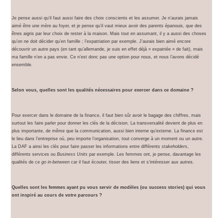
Je pense aussi qu’il faut aussi faire des choix conscients et les assumer. Je n’aurais jamais
aimé être une mère au foyer, et je pense qu’il vaut mieux avoir des parents épanouis, que des
êtres aigris par leur choix de rester à la maison. Mais tout en assumant, il y a aussi des choses
qu’on ne doit décider qu’en famille ; l’expatriation par exemple. J’aurais bien aimé encore
découvrir un autre pays (en tant qu’allemande, je suis en effet déjà « expatriée » de fait), mais
ma famille n’en a pas envie. Ce n’est donc pas une option pour nous, et nous l’avons décidé
ensemble.
Selon vous, quelles sont les qualités nécessaires pour exercer dans ce domaine ?
Pour exercer dans le domaine de la finance, il faut bien sûr avoir le bagage des chiffres, mais
surtout les faire parler pour donner les clés de la décision. La transversalité devient de plus en
plus importante, de même que la communication, aussi bien interne qu’externe. La finance est
le lieu dans l’entreprise où, peu importe l’organisation, tout converge à un moment ou un autre.
La DAF a ainsi les clés pour faire passer les informations entre différents
stakeholders
,
différents services ou
Business Units
par exemple. Les femmes ont, je pense, davantage les
qualités de ce
go in-between
car il faut écouter, tisser des liens et s’intéresser aux autres.
Quelles sont les femmes ayant pu vous servir de modèles (ou success stories) qui vous
ont inspiré au cours de votre parcours ?