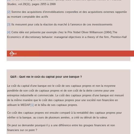
Studies
, vol.29(11), pages 2955 à 2999
[2]
Somme des acquisitions d’immobilisations corporelles et des acquisitions externes rapportée
au montant comptable des actifs
[3]
Ils mesurent pour cela la réaction du marché à l’annonce de ces investissements
[4]
Cette idée est présente par exemple chez le Prix Nobel Oliver Williamson (1964),The
Economics of discretionary behavior: managerial objectives in a theory of the firm,
Prentice-Hall
Haut
Q&R : Quel est le coût du capital pour une banque ?
Le coût du capital d'une banque est le coût de ses capitaux propres et non la moyenne
pondérée de son coût de capitaux propres et de son coût de la dette comme pour une
entreprise industrielle et commerciale. Le coût des capitaux propres d'une banque est mesuré
de la même manière que le coût des capitaux propres pour une société non financière en
utilisant le MEDAF
[1]
et le bêta de ses capitaux propres.
Ce coût des capitaux propres est ensuite comparé à la rentabilité des capitaux propres pour
vérifier si la banque, au cours de plusieurs années, a créé ou détruit de la valeur.
On peut se demander pourquoi il y a une différence entre les groupes financiers et non
financiers sur ce point ?