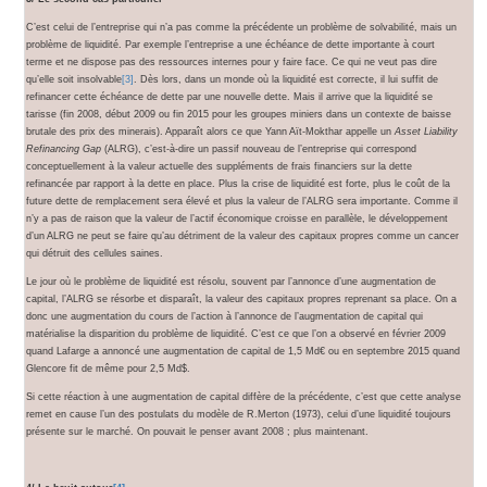
C’est celui de l’entreprise qui n’a pas comme la précédente un problème de solvabilité, mais un
problème de liquidité. Par exemple l’entreprise a une échéance de dette importante à court
terme et ne dispose pas des ressources internes pour y faire face. Ce qui ne veut pas dire
qu’elle soit insolvable
[3]
. Dès lors, dans un monde où la liquidité est correcte, il lui suffit de
refinancer cette échéance de dette par une nouvelle dette. Mais il arrive que la liquidité se
tarisse (fin 2008, début 2009 ou fin 2015 pour les groupes miniers dans un contexte de baisse
brutale des prix des minerais). Apparaît alors ce que Yann Aït-Mokthar appelle un
Asset Liability
Refinancing Gap
(ALRG), c’est-à-dire un passif nouveau de l’entreprise qui correspond
conceptuellement à la valeur actuelle des suppléments de frais financiers sur la dette
refinancée par rapport à la dette en place. Plus la crise de liquidité est forte, plus le coût de la
future dette de remplacement sera élevé et plus la valeur de l’ALRG sera importante. Comme il
n’y a pas de raison que la valeur de l’actif économique croisse en parallèle, le développement
d’un ALRG ne peut se faire qu’au détriment de la valeur des capitaux propres comme un cancer
qui détruit des cellules saines.
Le jour où le problème de liquidité est résolu, souvent par l’annonce d’une augmentation de
capital, l’ALRG se résorbe et disparaît, la valeur des capitaux propres reprenant sa place. On a
donc une augmentation du cours de l’action à l’annonce de l’augmentation de capital qui
matérialise la disparition du problème de liquidité. C’est ce que l’on a observé en février 2009
quand Lafarge a annoncé une augmentation de capital de 1,5 Md€ ou en septembre 2015 quand
Glencore fit de même pour 2,5 Md$.
Si cette réaction à une augmentation de capital diffère de la précédente, c’est que cette analyse
remet en cause l’un des postulats du modèle de R.Merton (1973), celui d’une liquidité toujours
présente sur le marché. On pouvait le penser avant 2008 ; plus maintenant.