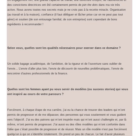
des convictions directrices ont été certainement permis de
join the dots
dans ma vie très
active. Nous avons toutes nos secrets mais je ne crois pas à la recette miracle. Organisation
(au travail et à la maison), confiance (il faut déléguer et lâcher prise car on ne peut pas tout
gérer) et soutien (de son entourage familial, de son entreprise) sont cependant de bons
ingrédients à recommander !
Selon vous, quelles sont les qualités nécessaires pour exercer dans ce domaine ?
Un solide bagage académique, de l’ambition, de la rigueur et de l’ouverture sans oublier de
l’envie… L’envie d’aller plus loin, l’envie de découvrir de nouvelles problématiques, l’envie de
rencontrer d’autres professionnels de la finance.
Quelles sont les femmes ayant pu vous servir de modèles (ou success stories) qui vous
ont inspiré au cours de votre parcours ?
Forcément, à chaque étape de ma carrière, j'ai eu la chance de trouver des leaders qui m’ont
permis de progresser et de me dépasser, des personnes qui vous soutiennent et vous guident
vers l’objectif. J’ai eu des patrons qui m’ont inspirée mais qui m’ont aussi challengée et, par là
même, m’ont permis de progresser. J’ai aussi eu des rôles modèles qui m’ont confortée dans
l’idée que c’était possible de progresser et de réussir. Mais un rôle modèle n’est pas forcément
quelqu’un à qui on s’identifie totalement. On prend un peu de chacun. Le fait d’avoir plusieurs