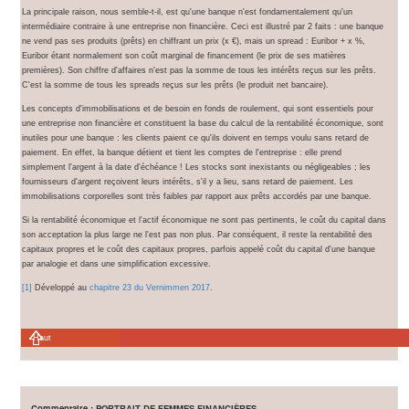
La principale raison, nous semble-t-il, est qu'une banque n'est fondamentalement qu'un
intermédiaire contraire à une entreprise non financière. Ceci est illustré par 2 faits : une banque
ne vend pas ses produits (prêts) en chiffrant un prix (x €), mais un spread : Euribor + x %,
Euribor étant normalement son coût marginal de financement (le prix de ses matières
premières). Son chiffre d'affaires n'est pas la somme de tous les intérêts reçus sur les prêts.
C'est la somme de tous les spreads reçus sur les prêts (le produit net bancaire).
Les concepts d'immobilisations et de besoin en fonds de roulement, qui sont essentiels pour
une entreprise non financière et constituent la base du calcul de la rentabilité économique, sont
inutiles pour une banque : les clients paient ce qu'ils doivent en temps voulu sans retard de
paiement. En effet, la banque détient et tient les comptes de l'entreprise : elle prend
simplement l'argent à la date d'échéance ! Les stocks sont inexistants ou négligeables ; les
fournisseurs d'argent reçoivent leurs intérêts, s'il y a lieu, sans retard de paiement. Les
immobilisations corporelles sont très faibles par rapport aux prêts accordés par une banque.
Si la rentabilité économique et l'actif économique ne sont pas pertinents, le coût du capital dans
son acceptation la plus large ne l'est pas non plus. Par conséquent, il reste la rentabilité des
capitaux propres et le coût des capitaux propres, parfois appelé coût du capital d'une banque
par analogie et dans une simplification excessive.
[1]
Développé au
chapitre 23 du Vernimmen 2017
.
Haut
Commentaire : PORTRAIT DE FEMMES FINANCIÈRES