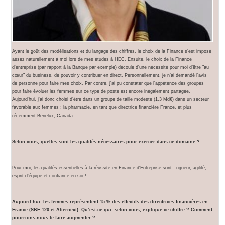
Ayant le goût des modélisations et du langage des chiffres, le choix de la Finance s’est imposé
assez naturellement à moi lors de mes études à HEC. Ensuite, le choix de la Finance
d'entreprise (par rapport à la Banque par exemple) découle d'une nécessité pour moi d’être "au
cœur" du business, de pouvoir y contribuer en direct. Personnellement, je n’ai demandé l'avis
de personne pour faire mes choix. Par contre, j'ai pu constater que l'appétence des groupes
pour faire évoluer les femmes sur ce type de poste est encore inégalement partagée.
Aujourd'hui, j'ai donc choisi d’être dans un groupe de taille modeste (1,3 Md€) dans un secteur
favorable aux femmes : la pharmacie, en tant que directrice financière France, et plus
récemment Benelux, Canada.
Selon vous, quelles sont les qualités nécessaires pour exercer dans ce domaine ?
Pour moi, les qualités essentielles à la réussite en Finance d'Entreprise sont : rigueur, agilité,
esprit d'équipe et confiance en soi !
Aujourd’hui, les femmes représentent 15 % des effectifs des directrices financières en
France (SBF 120 et Alternext). Qu’est-ce qui, selon vous, explique ce chiffre ? Comment
pourrions-nous le faire augmenter ?