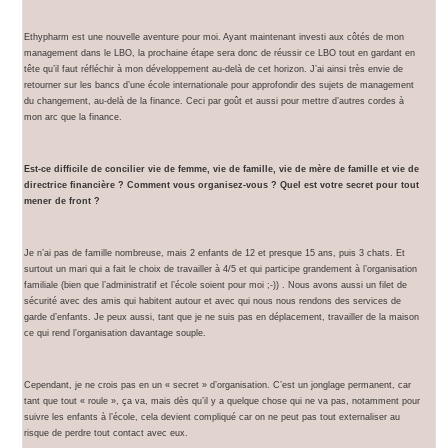
Ethypharm est une nouvelle aventure pour moi. Ayant maintenant investi aux côtés de mon
management dans le LBO, la prochaine étape sera donc de réussir ce LBO tout en gardant en
tête qu’il faut réfléchir à mon développement au-delà de cet horizon. J’ai ainsi très envie de
retourner sur les bancs d’une école internationale pour approfondir des sujets de management
du changement, au-delà de la finance. Ceci par goût et aussi pour mettre d’autres cordes à
mon arc que la finance.
Est-ce difficile de concilier vie de femme, vie de famille, vie de mère de famille et vie de
directrice financière ? Comment vous organisez-vous ? Quel est votre secret pour tout
mener de front ?
Je n’ai pas de famille nombreuse, mais 2 enfants de 12 et presque 15 ans, puis 3 chats. Et
surtout un mari qui a fait le choix de travailler à 4/5 et qui participe grandement à l’organisation
familiale (bien que l’administratif et l’école soient pour moi ;-)) . Nous avons aussi un filet de
sécurité avec des amis qui habitent autour et avec qui nous nous rendons des services de
garde d’enfants. Je peux aussi, tant que je ne suis pas en déplacement, travailler de la maison
ce qui rend l’organisation davantage souple.
Cependant, je ne crois pas en un « secret » d’organisation. C’est un jonglage permanent, car
tant que tout « roule », ça va, mais dès qu’il y a quelque chose qui ne va pas, notamment pour
suivre les enfants à l’école, cela devient compliqué car on ne peut pas tout externaliser au
risque de perdre tout contact avec eux.