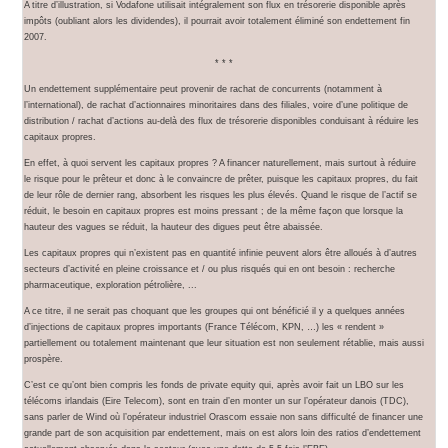
A titre d’illustration, si Vodafone utilisait intégralement son flux en trésorerie disponible après
impôts (oubliant alors les dividendes), il pourrait avoir totalement éliminé son endettement fin
2007.
* * *
Un endettement supplémentaire peut provenir de rachat de concurrents (notamment à
l’international), de rachat d’actionnaires minoritaires dans des filiales, voire d’une politique de
distribution / rachat d’actions au-delà des flux de trésorerie disponibles conduisant à réduire les
capitaux propres.
En effet, à quoi servent les capitaux propres ? A financer naturellement, mais surtout à réduire
le risque pour le prêteur et donc à le convaincre de prêter, puisque les capitaux propres, du fait
de leur rôle de dernier rang, absorbent les risques les plus élevés. Quand le risque de l’actif se
réduit, le besoin en capitaux propres est moins pressant ; de la même façon que lorsque la
hauteur des vagues se réduit, la hauteur des digues peut être abaissée.
Les capitaux propres qui n’existent pas en quantité infinie peuvent alors être alloués à d’autres
secteurs d’activité en pleine croissance et / ou plus risqués qui en ont besoin : recherche
pharmaceutique, exploration pétrolière, ...
A ce titre, il ne serait pas choquant que les groupes qui ont bénéficié il y a quelques années
d’injections de capitaux propres importants (France Télécom, KPN, …) les « rendent »
partiellement ou totalement maintenant que leur situation est non seulement rétablie, mais aussi
prospère.
C’est ce qu’ont bien compris les fonds de private equity qui, après avoir fait un LBO sur les
télécoms irlandais (Eire Telecom), sont en train d’en monter un sur l’opérateur danois (TDC),
sans parler de Wind où l’opérateur industriel Orascom essaie non sans difficulté de financer une
grande part de son acquisition par endettement, mais on est alors loin des ratios d’endettement