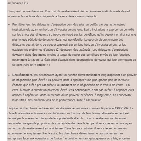
américaines (1).
D’un point de vue théorique, l’horizon d’investissement des actionnaires institutionnels devrait
influencer les actions des dirigeants à travers deux canaux distincts :
Premièrement, les dirigeants d’entreprise vont être plus surveillés par des actionnaires
institutionnels ayant un horizon d’investissement long. Leurs incitations à exercer un contrôle
sur les choix des dirigeants se trouve renforcé par les bénéfices qu’ils peuvent en tirer sur une
plus longue période de détention dans leur portefeuille. Le pouvoir discrétionnaire des
dirigeants devrait donc se trouver amoindri par un long horizon d’investissement, et les
traditionnels problèmes d’agence (2) devraient être atténués. Les dirigeants d’entreprises
devraient donc être moins enclins à tenter de retirer des bénéfices privés de leur fonction,
notamment à travers la réalisation d’acquisitions destructrices de valeur qui leur permettent de
se construire un « empire » ;
Deuxièmement, les actionnaires ayant un horizon d’investissement long disposent d’un pouvoir
de négociation plus élevé : ils peuvent donc s’approprier une plus grande part de la valeur
économique créée par l’acquéreur au moment de la négociation de la valeur de vente . En
effet, à moins d’obtenir un paiement élevé, ces actionnaires n’ont pas intérêt à apporter leurs
actions à l’opération, dans la mesure où ils peuvent bénéficier, à long terme, en conservant
leurs titres, des améliorations de la performance suite à l’acquisition.
L’équipe de chercheurs se base sur des données américaines couvrant la période 1980-1999. La
classification des actionnaires institutionnels en fonction de leur horizon d’investissement est
définie par le niveau de rotation de leur portefeuille d’actifs. Si un investisseur institutionnel
renouvelle une grande proportion de son portefeuille dans le temps, il sera classé comme ayant
un horizon d’investissement à court terme. Dans le cas contraire, il sera classé comme un
actionnaire de long terme. Par la suite, les chercheurs déterminent le comportement des
entreprises face aux opérations de fusion / acquisition en tant qu’acquéreur ou cible, et ce en