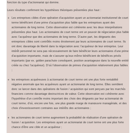
fonction du type d’actionnariat qui domine.
Leurs résultats confirment les hypothèses théoriques présentées plus haut :
Les entreprises cibles d’une opération d’acquisition ayant un actionnariat institutionnel de court
terme bénéficient d’une prime d’acquisition plus faible que les entreprises ayant des
actionnaires de long terme. Cette observation est cohérente avec les deux interprétations
présentées plus haut. Les actionnaires de court terme ont un pouvoir de négociation plus faible
avec l’acquéreur que des actionnaires de long terme. D’autre part, les dirigeants des
entreprises cibles sont contrôlés moins étroitement par leurs actionnaires de court terme. Ils
ont donc davantage de liberté dans la négociation avec l’acquéreur de leur entreprise. Leur
intérêt personnel ne sera pas nécessairement de faire bénéficier leurs actionnaires d’une prime
d’acquisition importante, mais de s’assurer qu’eux-même bénéficient de bénéfices privés
importants (par ex. golden parachute conséquent, position avantageuse dans la nouvelle entité
créée ou chez l’acquéreur). D’où l’observation de primes d’acquisition relativement plus faibles
;
les entreprises acquéreuses à actionnariat de court terme ont une plus forte rentabilité
négative anormale que les acquéreurs ayant un actionnariat de long terme. Elles semblent
donc se lancer dans des opérations de fusion / acquisition qui sont perçues par les marchés
financiers comme davantage destructrices de valeur. Cette observation est cohérente avec
l’hypothèse d’un contrôle moins important des choix des dirigeants par leur actionnariat de
court terme, d’où, encore une fois, une plus grande marge de manœuvre managériale, et des
choix d’investissement contraires aux intérêts des actionnaires ;
les actionnaires de court terme augmentent la probabilité de réalisation d’une opération de
fusion / acquisition. Les entreprises ayant un actionnariat de court terme ont une plus forte
chance d’être une cible et un acquéreur ;