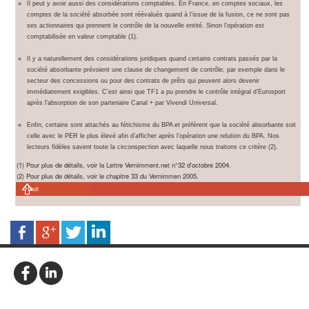
Il peut y avoir aussi des considérations comptables. En France, en comptes sociaux, les
comptes de la société absorbée sont réévalués quand à l’issue de la fusion, ce ne sont pas
ses actionnaires qui prennent le contrôle de la nouvelle entité. Sinon l’opération est
comptabilisée en valeur comptable (1).
Il y a naturellement des considérations juridiques quand certains contrats passés par la
société absorbante prévoient une clause de changement de contrôle, par exemple dans le
secteur des concessions ou pour des contrats de prêts qui peuvent alors devenir
immédiatement exigibles. C’est ainsi que TF1 a pu prendre le contrôle intégral d’Eurosport
après l’absorption de son partenaire Canal + par Vivendi Universal.
Enfin, certains sont attachés au fétichisme du BPA et préfèrent que la société absorbante soit
celle avec le PER le plus élevé afin d’afficher après l’opération une relution du BPA. Nos
lecteurs fidèles savent toute la circonspection avec laquelle nous traitons ce critère (2).
(1) Pour plus de détails, voir la Lettre Vernimment.net n°32 d’octobre 2004.
(2) Pour plus de détails, voir le chapitre 33 du Vernimmen 2005.
Haut