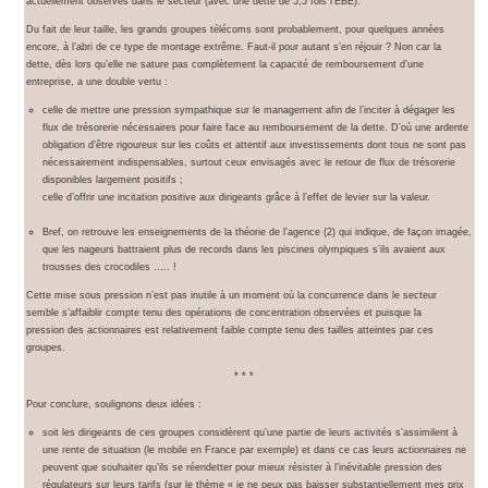
actuellement observés dans le secteur (avec une dette de 5,5 fois l’EBE).
Du fait de leur taille, les grands groupes télécoms sont probablement, pour quelques années
encore, à l’abri de ce type de montage extrême. Faut-il pour autant s’en réjouir ? Non car la
dette, dès lors qu’elle ne sature pas complètement la capacité de remboursement d’une
entreprise, a une double vertu :
celle de mettre une pression sympathique sur le management afin de l’inciter à dégager les
flux de trésorerie nécessaires pour faire face au remboursement de la dette. D’où une ardente
obligation d’être rigoureux sur les coûts et attentif aux investissements dont tous ne sont pas
nécessairement indispensables, surtout ceux envisagés avec le retour de flux de trésorerie
disponibles largement positifs ;
celle d’offrir une incitation positive aux dirigeants grâce à l’effet de levier sur la valeur.
Bref, on retrouve les enseignements de la théorie de l’agence (2) qui indique, de façon imagée,
que les nageurs battraient plus de records dans les piscines olympiques s’ils avaient aux
trousses des crocodiles ….. !
Cette mise sous pression n’est pas inutile à un moment où la concurrence dans le secteur
semble s’affaiblir compte tenu des opérations de concentration observées et puisque la
pression des actionnaires est relativement faible compte tenu des tailles atteintes par ces
groupes.
* * *
Pour conclure, soulignons deux idées :
soit les dirigeants de ces groupes considèrent qu’une partie de leurs activités s’assimilent à
une rente de situation (le mobile en France par exemple) et dans ce cas leurs actionnaires ne
peuvent que souhaiter qu’ils se réendetter pour mieux résister à l’inévitable pression des
régulateurs sur leurs tarifs (sur le thème « je ne peux pas baisser substantiellement mes prix