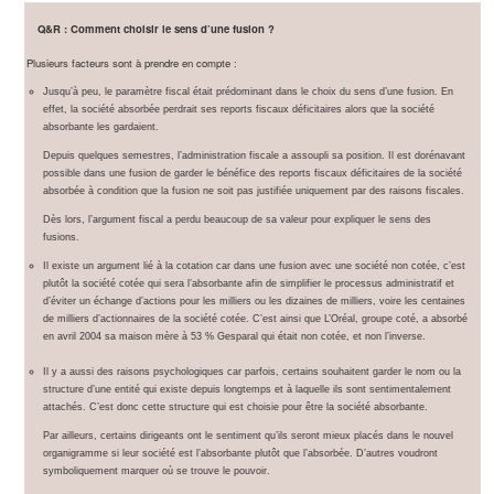
Q&R : Comment choisir le sens d’une fusion ?
Plusieurs facteurs sont à prendre en compte :
Jusqu’à peu, le paramètre fiscal était prédominant dans le choix du sens d’une fusion. En
effet, la société absorbée perdrait ses reports fiscaux déficitaires alors que la société
absorbante les gardaient.
Depuis quelques semestres, l’administration fiscale a assoupli sa position. Il est dorénavant
possible dans une fusion de garder le bénéfice des reports fiscaux déficitaires de la société
absorbée à condition que la fusion ne soit pas justifiée uniquement par des raisons fiscales.
Dès lors, l’argument fiscal a perdu beaucoup de sa valeur pour expliquer le sens des
fusions.
Il existe un argument lié à la cotation car dans une fusion avec une société non cotée, c’est
plutôt la société cotée qui sera l’absorbante afin de simplifier le processus administratif et
d’éviter un échange d’actions pour les milliers ou les dizaines de milliers, voire les centaines
de milliers d’actionnaires de la société cotée. C’est ainsi que L’Oréal, groupe coté, a absorbé
en avril 2004 sa maison mère à 53 % Gesparal qui était non cotée, et non l’inverse.
Il y a aussi des raisons psychologiques car parfois, certains souhaitent garder le nom ou la
structure d’une entité qui existe depuis longtemps et à laquelle ils sont sentimentalement
attachés. C’est donc cette structure qui est choisie pour être la société absorbante.
Par ailleurs, certains dirigeants ont le sentiment qu’ils seront mieux placés dans le nouvel
organigramme si leur société est l’absorbante plutôt que l’absorbée. D’autres voudront
symboliquement marquer où se trouve le pouvoir.