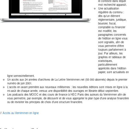
le contexte dans lequel
mot recherché apparaît.
Une actualisation
régulière du contenu :
dès qu'un élément
réglementaire, juridique,
boursier, fiscal,
comptable ou financier
est modifié, les
paragraphes concernés
de l'édition en ligne vous
sont signalés, afin de
vous permettre d'être
toujours parfaitement à
jour. Par ailleurs, les
graphes et tableaux de
statistiques,
particulièrement
appréciés dans l'édition
papier, sont actualisés en
ligne semestriellement.
Un accès aux 24 années d'archives de La Lettre Vernimmen.net (55 000 abonnés) depuis le premier
numéro de juin 2001.
L'accès en avant première aux nouveaux millésimes : les nouvelles éditions sont mises en ligne à la
mi-août de chaque année, versus une disponibilité des ouvrages en librairie début septembre.
Les podcasts des MOOC et des cours de finance à HEC Paris des auteurs du Vernimmen afin de
vous permettre, par exemple, de découvrir et de vous approprier le plan type d'une analyse financière
ou de revisiter les principes de choix d'une structure financière.
//
Accès au Vernimmen en ligne