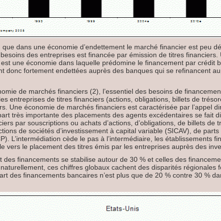
, que dans une économie d’endettement le marché financier est peu dé
s besoins des entreprises est financée par émission de titres financier
est une économie dans laquelle prédomine le financement par crédit b
nt donc fortement endettées auprès des banques qui se refinancent a
mie de marchés financiers (2), l’essentiel des besoins de financement
les entreprises de titres financiers (actions, obligations, billets de tréso
urs. Une économie de marchés financiers est caractérisée par l’appel dir
 part très importante des placements des agents excédentaires se fait d
ers par souscriptions ou achats d’actions, d’obligations, de billets de tr
ctions de sociétés d’investissement à capital variable (SICAV), de par
. L’intermédiation cède le pas à l’intermédiaire, les établissements fin
le vers le placement des titres émis par les entreprises auprès des inve
art des financements se stabilise autour de 30 % et celles des finance
naturellement, ces chiffres globaux cachent des disparités régionales f
part des financements bancaires n’est plus que de 20 % contre 30 % da