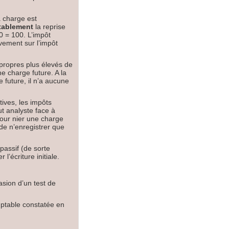
a charge est
ablement
la reprise
0 = 100. L’impôt
vement sur l’impôt
 propres plus élevés de
 charge future. A la
 future, il n’a aucune
ives, les impôts
ut analyste face à
pour nier une charge
de n’enregistrer que
 passif (de sorte
’écriture initiale.
asion d’un test de
omptable constatée en