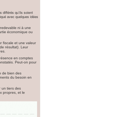
 différés qu’ils soient
pliqué avec quelques idées
t redevable ni à une
artie économique ou
 fiscale et une valeur
de résultat). Leur
res.
 présence en comptes
onstatés. Peut-on pour
ce de bien des
éments du besoin en
 un tiers des
 propres, et le