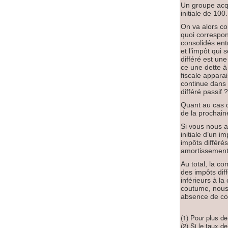
Un groupe acqui
initiale de 10
On va alors co
quoi correspon
consolidés entr
et l’impôt qui 
différé est un
ce une dette à 
fiscale appara
continue dans l
différé passif 
Quant au cas d
de la prochain
Si vous nous a
initiale d’un i
impôts différé
amortissement
Au total, la com
des impôts dif
inférieurs à la
coutume, nous 
absence de com
(1) Pour plus de
(2) Si le taux d