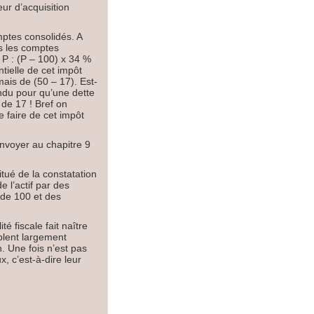
eur d’acquisition
mptes consolidés. A
s les comptes
 P : (P – 100) x 34 %
tielle de cet impôt
mais de (50 – 17). Est-
endu pour qu’une dette
de 17 ! Bref on
ue faire de cet impôt
nvoyer au chapitre 9
tué de la constatation
e l’actif par des
 de 100 et des
té fiscale fait naître
blent largement
n. Une fois n’est pas
, c’est-à-dire leur