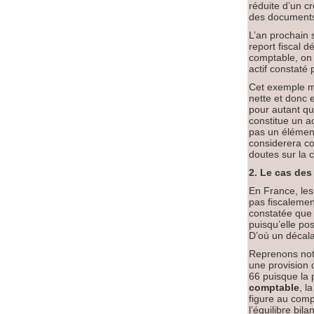
réduite d’un cr
des documents c
L’an prochain s
report fiscal d
comptable, on 
actif constaté
Cet exemple mo
nette et donc e
pour autant que
constitue un ac
pas un élément
considerera co
doutes sur la c
2. Le cas de
En France, les
pas fiscalemen
constatée que 
puisqu’elle pos
D’où un décalag
Reprenons notr
une provision 
66 puisque la 
comptable
, l
figure au compt
l’équilibre bil