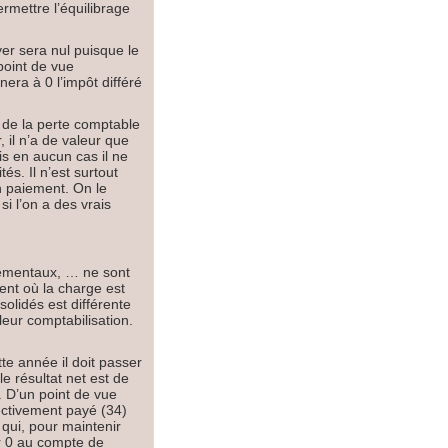
rmettre l’équilibrage
yer sera nul puisque le
 point de vue
era à 0 l’impôt différé
 de la perte comptable
 il n’a de valeur que
is en aucun cas il ne
és. Il n’est surtout
n paiement. On le
i l’on a des vrais
nnementaux, … ne sont
ent où la charge est
olidés est différente
leur comptabilisation.
e année il doit passer
 le résultat net est de
. D’un point de vue
fectivement payé (34)
 qui, pour maintenir
our 0 au compte de