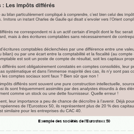
 : Les impôts différés
e au bilan particulièrement compliqué à comprendre, c’est bien celui des impôts
s. Imitons un instant Charles de Gaulle qui disait s’envoler vers l’Orient com
fférés ne correspondent ni à un actif certain d’impôt dont le fisc serai
ard, mais à des écritures comptables sans nécessairement de contrep
t d’écritures comptables déclenchées par une différence entre une valeur
bilan) ou par une écart entre la comptabilité et la fiscalité (au compte 
omptable est soit un poste de compte de résultat, soit les capitaux prop
s différés sont obligatoirement constatés en comptes consolidés, leur
pas systématique et dans l’immense majorité des cas, ils n’y sont pas c
e les comptes sociaux sont faux ? Bien sûr que non !
 impôts différés sont souvent une pure construction intellectuelle, sour
nsi ils sont fréquemment assimilés par des analystes étourdis à des él
ment comme un stock ou une dette fournisseur. Quelle erreur !
t, leur importance a peu de chance de décroître à l’avenir. Déjà pour
ropéennes de l’Eurostoxx 50, ils représentent plus de 20 % des capitaux
t similaire pour les entreprises du CAC 40.