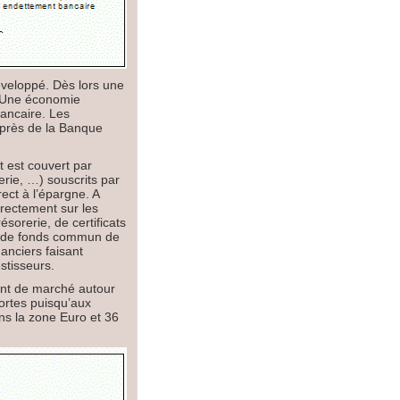
veloppé. Dès lors une
s. Une économie
ancaire. Les
uprès de la Banque
 est couvert par
rerie, …) souscrits par
ect à l’épargne. A
irectement sur les
ésorerie, de certificats
ts de fonds commun de
anciers faisant
stisseurs.
ment de marché autour
ortes puisqu’aux
ns la zone Euro et 36