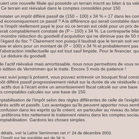
ert une nouvelle filiale qui possède un terrain inscrit au bilan à sa val
0. Ce terrain est réévalué dans le comptes consolidés pour 150.
nstater un impôt différé passif de (150 – 100) x 34 % = 17 dans les co
d économiquement ce passif ? A la différence qui serait constatée dan
e l’impôt réellement payé le jour où ce terrain est cédé pour un prix de
serait comptablement constaté de (P – 150) x 34 %. La contrepartie bilan
e moindre réduction du goodwill d’acquisition qui ne diminue pas de 50 
l’égard du fisc ? Clairement non puisqu’il faudrait que le terrain soit v
isse et alors pour un montant de (P – 100) x 34 % et probablement pas 
’abstraction intellectuelle qui est tout sauf limpide. Pour le financier, q
? Le déduire du goodwill.
e l’actif réévalué mais amortissable, nous nous permettons de vous re
e édition de Vernimmen qui le traite. Encore 3 mois de patience !
vez suivi jusqu’à présent, vous pouvez entrevoir un bouquet final consti
mpôt différé passif progressivement réduit sur la durée de vie résiduelle d
s actifs dus à l’écart entre un amortissement fiscal calculé sur une base
s comptables calculés sur une base de 150.
ptabilisation de l’impôt selon des règles différentes de celle de l’exigibili
férés actifs et passifs. Les avantages qu’ils peuvent apporter nous sem
 confusion dans les esprits qu’ils créent, en particulier au niveau du bila
préférons très nettement le traitement retenu dans les comptes sociaux
ptabilisation. Gardons les choses simples.
 détails, voir la Lettre Vernimmen.net n° 24 de décembre 2003.
e l’impôt sur les sociétés est de 34 %.