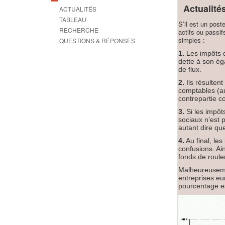
Actualités
ACTUALITÉS
TABLEAU
S’il est un post
RECHERCHE
actifs ou passif
simples :
QUESTIONS & RÉPONSES
1.
Les impôts di
dette à son ég
de flux.
2.
Ils résulten
comptables (au 
contrepartie c
3.
Si les impôt
sociaux n’est 
autant dire qu
4.
Au final, les
confusions. Ai
fonds de roule
Malheureusemen
entreprises eu
pourcentage es