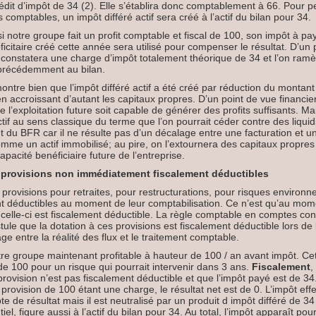
édit d’impôt de 34 (2). Elle s’établira donc comptablement à 66. Pour pe
omptables, un impôt différé actif sera créé à l’actif du bilan pour 34.
i notre groupe fait un profit comptable et fiscal de 100, son impôt à pa
éficitaire créé cette année sera utilisé pour compenser le résultat. D’un
constatera une charge d’impôt totalement théorique de 34 et l’on ramèn
 précédemment au bilan.
ntre bien que l’impôt différé actif a été créé par réduction du montant
n accroissant d’autant les capitaux propres. D’un point de vue financier,
 l’exploitation future soit capable de générer des profits suffisants. Ma
tif au sens classique du terme que l’on pourrait céder contre des liquidit
 du BFR car il ne résulte pas d’un décalage entre une facturation et u
mme un actif immobilisé; au pire, on l’extournera des capitaux propres s
apacité benéficiaire future de l’entreprise.
s provisions non immédiatement fiscalement déductibles
 provisions pour retraites, pour restructurations, pour risques enviro
t déductibles au moment de leur comptabilisation. Ce n’est qu’au mom
celle-ci est fiscalement déductible. La règle comptable en comptes cons
tule que la dotation à ces provisions est fiscalement déductible lors de 
e entre la réalité des flux et le traitement comptable.
e groupe maintenant profitable à hauteur de 100 / an avant impôt. Cett
de 100 pour un risque qui pourrait intervenir dans 3 ans.
Fiscalement
,
provision n’est pas fiscalement déductible et que l’impôt payé est de 34
a provision de 100 étant une charge, le résultat net est de 0. L’impôt ef
e de résultat mais il est neutralisé par un produit d impôt différé de 34
antiel, figure aussi à l’actif du bilan pour 34. Au total, l’impôt apparaît p