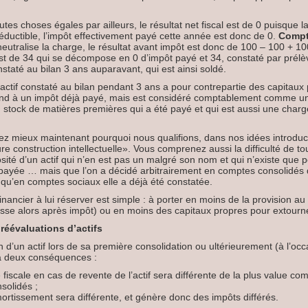
tes choses égales par ailleurs, le résultat net fiscal est de 0 puisque l
ductible, l’impôt effectivement payé cette année est donc de 0.
Compt
neutralise la charge, le résultat avant impôt est donc de 100 – 100 + 10
st de 34 qui se décompose en 0 d’impôt payé et 34, constaté par prélè
onstaté au bilan 3 ans auparavant, qui est ainsi soldé.
é actif constaté au bilan pendant 3 ans a pour contrepartie des capitaux
ond à un impôt déjà payé, mais est considéré comptablement comme une
n stock de matières premières qui a été payé et qui est aussi une charge
 mieux maintenant pourquoi nous qualifions, dans nos idées introduct
re construction intellectuelle». Vous comprenez aussi la difficulté de to
sité d’un actif qui n’en est pas un malgré son nom et qui n’existe que 
 payée … mais que l’on a décidé arbitrairement en comptes consolidés 
s qu’en comptes sociaux elle a déjà été constatée.
inancier à lui réserver est simple : à porter en moins de la provision au
sse alors après impôt) ou en moins des capitaux propres pour extourner l
 réévaluations d’actifs
 d’un actif lors de sa première consolidation ou ultérieurement (à l’occ
 a deux conséquences :
e fiscale en cas de revente de l’actif sera différente de la plus value c
solidés ;
ortissement sera différente, et génère donc des impôts différés.