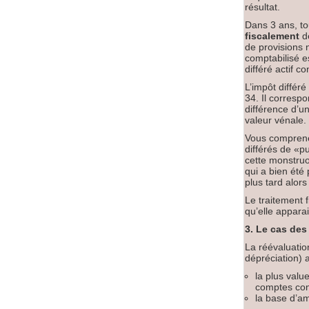
résultat.
Dans 3 ans, tou
fiscalement
dé
de provisions 
comptabilisé e
différé actif c
L’impôt différ
34. Il corresp
différence d’u
valeur vénale.
Vous comprenez
différés de «pu
cette monstruo
qui a bien été
plus tard alor
Le traitement f
qu’elle apparai
3. Le cas des
La réévaluation
dépréciation)
la plus valu
comptes con
la base d’am