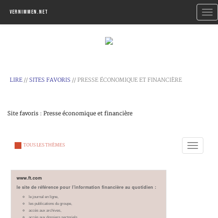
Togg
Vernimmen.net
navi
LIRE
//
SITES FAVORIS
// PRESSE ÉCONOMIQUE ET FINANCIÈRE
Site favoris : Presse économique et financière
Toggle
TOUS LES THÈMES
navigation
www.ft.com
le site de référence pour l'information financière au quotidien :
le journal en ligne,
les publications du groupe,
accès aux archives,
accès aux dossiers sectoriels...