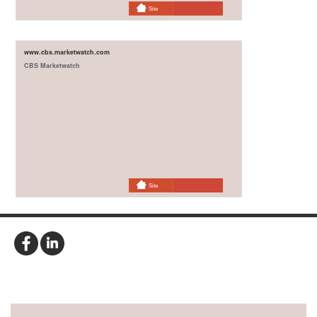
Site
www.cbs.marketwatch.com
CBS Marketwatch
Site