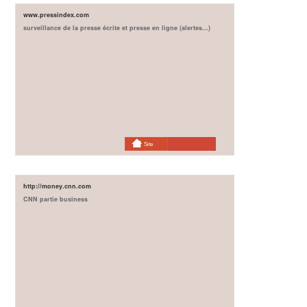
www.pressindex.com
surveillance de la presse écrite et presse en ligne (alertes...)
Site
http://money.cnn.com
CNN partie business