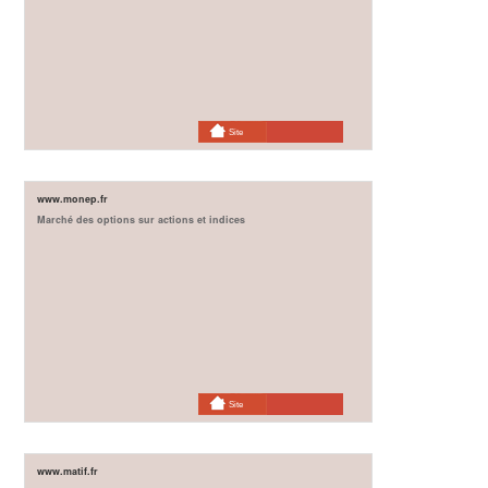
Site
www.monep.fr
Marché des options sur actions et indices
Site
www.matif.fr