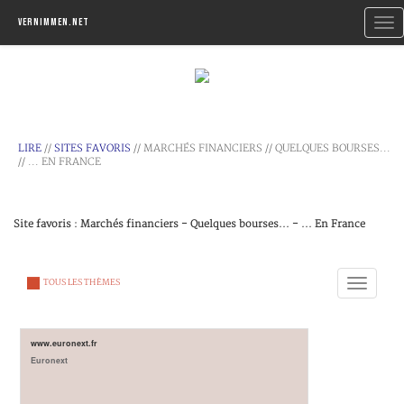
Togg
Vernimmen.net
navi
LIRE
//
SITES FAVORIS
// MARCHÉS FINANCIERS // QUELQUES BOURSES...
// ... EN FRANCE
Site favoris : Marchés financiers - Quelques bourses... - ... En France
Toggle
TOUS LES THÈMES
navigation
www.euronext.fr
Euronext