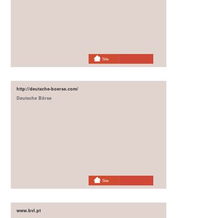
Site
http://deutsche-boerse.com/
Deutsche Börse
Site
www.bvl.pt