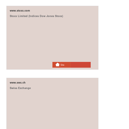
www.stoxx.com
Stoxx Limited (Indices Dow Jones Stoxx)
Site
www.swx.ch
Swiss Exchange