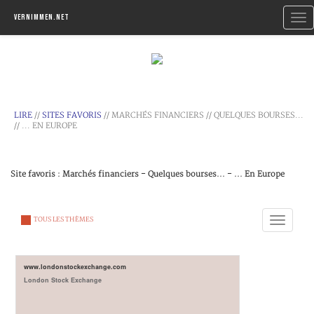
Togg
Vernimmen.net
navi
LIRE
//
SITES FAVORIS
// MARCHÉS FINANCIERS // QUELQUES BOURSES...
// ... EN EUROPE
Site favoris : Marchés financiers - Quelques bourses... - ... En Europe
Toggle
TOUS LES THÈMES
navigation
www.londonstockexchange.com
London Stock Exchange