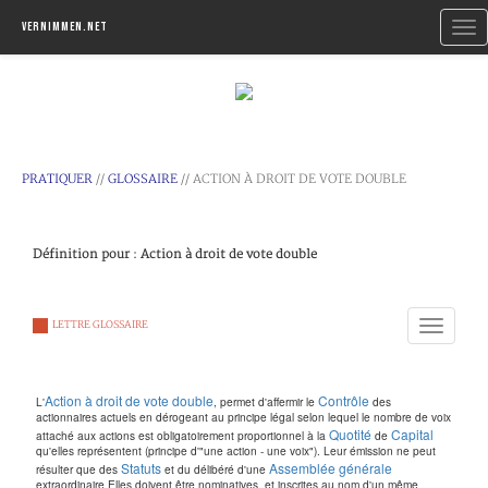
Togg
Vernimmen.net
navi
PRATIQUER
//
GLOSSAIRE
// ACTION À DROIT DE VOTE DOUBLE
Définition pour : Action à droit de vote double
Toggle
LETTRE GLOSSAIRE
navigation
Action à droit de vote double
Contrôle
L'
, permet d'affermir le
des
actionnaires actuels en dérogeant au principe légal selon lequel le nombre de voix
Quotité
Capital
attaché aux actions est obligatoirement proportionnel à la
de
qu'elles représentent (principe d'"une action - une voix"). Leur émission ne peut
Statuts
Assemblée générale
résulter que des
et du délibéré d'une
extraordinaire Elles doivent être nominatives, et inscrites au nom d'un même