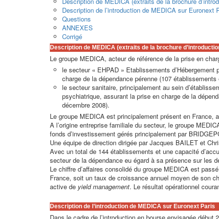
Description de MEDICA (extraits de la brochure d’intro
Description de l’introduction de MEDICA sur Euronext 
Questions
ANNEXES
Corrigé
Description de MEDICA (extraits de la brochure d’introductio
Le groupe MEDICA, acteur de référence de la prise en charg
le secteur « EHPAD » Etablissements d’Hébergement po
charge de la dépendance pérenne (107 établissements of
le secteur sanitaire, principalement au sein d’établis
psychiatrique, assurant la prise en charge de la dépend
décembre 2008).
Le groupe MEDICA est principalement présent en France, ain
A l’origine entreprise familiale du secteur, le groupe MEDI
fonds d’investissement gérés principalement par BRIDGEP
Une équipe de direction dirigée par Jacques BAILET et Ch
Avec un total de 144 établissements et une capacité d’acc
secteur de la dépendance eu égard à sa présence sur les d
Le chiffre d’affaires consolidé du groupe MEDICA est pass
France, soit un taux de croissance annuel moyen de son chi
active de
yield management
. Le résultat opérationnel coura
Description de l’introduction de MEDICA sur Euronext Paris
Dans le cadre de l’introduction en bourse envisagée début 