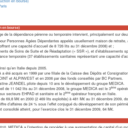
duction en bourse)
Paris
n en bourse)
e de la dépendance pérenne ou temporaire intervient, principalement sur deux
ur Personnes Agées Dépendantes appelés usuellement maison de retraite, a
frant une capacité d’accueil de 8 726 lits au 31 décembre 2008) et ;
sements de Soins de Suite et de Réadaptation (« SSR »), et d’établissements s
ance temporaire (37 établissements sanitaires représentant une capacité d’acc
si qu’en Italie depuis 2005.
CA a été acquis en 1999 par une filiale de la Caisse des Dépôts et Consignatio
OINT et ALPINVEST et en 2006 par des fonds conseillés par BC Partners.
ristine JEANDEL pilote depuis 10 ans le développement du groupe MEDICA.
ème
ueil de 11 042 lits au 31 décembre 2008, le groupe MEDICA est le 3
opérate
ème
eux secteurs EHPAD et sanitaire et le 2
opérateur français en Italie.
é de 69,8 M€ en 2000 (2 469 lits exploités) à 481 M€ au 31 décembre 2009, d
ffre d’affaires de 24 % sous l’effet conjugué du développement de son périmèt
nt consolidé atteint, pour l’exercice clos le 31 décembre 2009, 64 M€.
2010, MEDICA a l’intention de procéder à une augmentation de capital d’un m