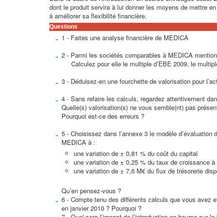
dont le produit servira à lui donner les moyens de mettre e
à améliorer sa flexibilité financière.
Questions
1 - Faites une analyse financière de MEDICA
2 - Parmi les sociétés comparables à MEDICA mentionn
Calculez pour elle le multiple d’EBE 2009, le multiple
3 - Déduisez-en une fourchette de valorisation pour l’a
4 - Sans refaire les calculs, regardez attentivement dans
Quelle(s) valorisation(s) ne vous semble(nt) pas prése
Pourquoi est-ce des erreurs ?
5 - Choisissez dans l’annexe 3 le modèle d’évaluation des
MEDICA à :
une variation de ± 0,81 % du coût du capital
une variation de ± 0,25 % du taux de croissance à l’
une variation de ± 7,6 M€ du flux de trésorerie dis
Qu’en pensez-vous ?
6 - Compte tenu des différents calculs que vous avez e
en janvier 2010 ? Pourquoi ?
7 - Quel sera l’impact de l’introduction en bourse sur l