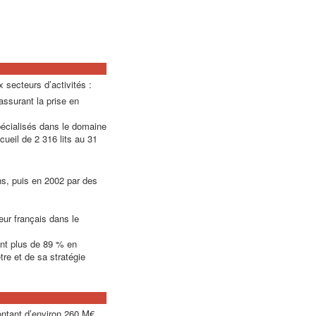
 secteurs d’activités :
ssurant la prise en
pécialisés dans le domaine
ueil de 2 316 lits au 31
ns, puis en 2002 par des
ur français dans le
ont plus de 89 % en
re et de sa stratégie
ontant d’environ 260 M€,