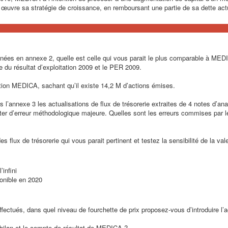
n œuvre sa stratégie de croissance, en remboursant une partie de sa dette actu
ées en annexe 2, quelle est celle qui vous parait le plus comparable à MED
 du résultat d’exploitation 2009 et le PER 2009.
ction MEDICA, sachant qu’il existe 14,2 M d’actions émises.
 l’annexe 3 les actualisations de flux de trésorerie extraites de 4 notes d’ana
nter d’erreur méthodologique majeure. Quelles sont les erreurs commises par l
 flux de trésorerie qui vous parait pertinent et testez la sensibilité de la vale
infini
ponible en 2020
ffectués, dans quel niveau de fourchette de prix proposez-vous d’introduire 
e bilan et le compte de résultat de MEDICA ?