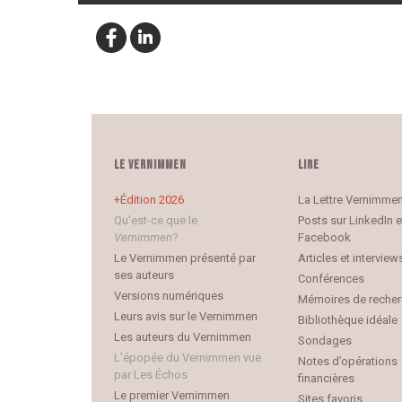
LE VERNIMMEN
LIRE
Édition 2026
La Lettre Vernimme
Qu'est-ce que le
Posts sur LinkedIn e
Vernimmen
?
Facebook
Le Vernimmen présenté par
Articles et interview
ses auteurs
Conférences
Versions numériques
Mémoires de reche
Leurs avis sur le Vernimmen
Bibliothèque idéale
Les auteurs du Vernimmen
Sondages
L’épopée du Vernimmen vue
Notes d’opérations
par Les Échos
financières
Le premier Vernimmen
Sites favoris