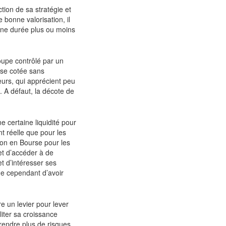
tion de sa stratégie et
e bonne valorisation, il
 une durée plus ou moins
roupe contrôlé par un
rise cotée sans
eurs, qui apprécient peu
e. A défaut, la décote de
 certaine liquidité pour
nt réelle que pour les
ion en Bourse pour les
met d’accéder à de
t d’intéresser ses
que cependant d’avoir
fre un levier pour lever
iliter sa croissance
rendre plus de risques,