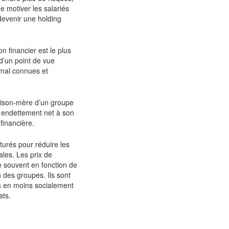
e motiver les salariés
e devenir une holding
n financier est le plus
d’un point de vue
 mal connues et
maison-mère d’un groupe
on endettement net à son
 financière.
turés pour réduire les
ales. Les prix de
 souvent en fonction de
on des groupes. Ils sont
ns en moins socialement
ats.