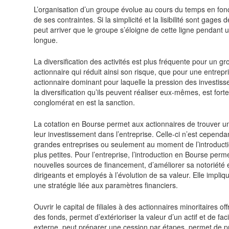
L’organisation d’un groupe évolue au cours du temps en fonc
de ses contraintes. Si la simplicité et la lisibilité sont gages d
peut arriver que le groupe s’éloigne de cette ligne pendant
longue.
La diversification des activités est plus fréquente pour un g
actionnaire qui réduit ainsi son risque, que pour une entrep
actionnaire dominant pour laquelle la pression des investiss
la diversification qu’ils peuvent réaliser eux-mêmes, est fort
conglomérat en est la sanction.
La cotation en Bourse permet aux actionnaires de trouver une
leur investissement dans l’entreprise. Celle-ci n’est cependa
grandes entreprises ou seulement au moment de l’introduct
plus petites. Pour l’entreprise, l’introduction en Bourse per
nouvelles sources de financement, d’améliorer sa notoriété e
dirigeants et employés à l’évolution de sa valeur. Elle impli
une stratégie liée aux paramètres financiers.
Ouvrir le capital de filiales à des actionnaires minoritaires of
des fonds, permet d’extérioriser la valeur d’un actif et de fac
externe, peut préparer une cession par étapes, permet de p