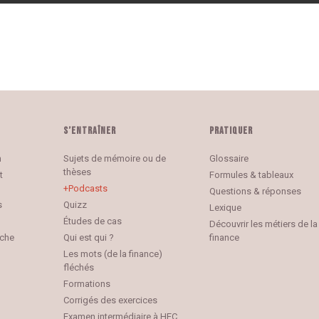
S’ENTRAÎNER
PRATIQUER
n
Sujets de mémoire ou de
Glossaire
thèses
t
Formules & tableaux
Podcasts
Questions & réponses
s
Quizz
Lexique
Études de cas
Découvrir les métiers de la
rche
Qui est qui ?
finance
Les mots (de la finance)
fléchés
Formations
Corrigés des exercices
Examen intermédiaire à HEC