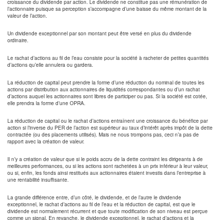
croissance du dividende par action. Le dividende ne constitue pas une rémunération de
l’actionnaire puisque sa perception s’accompagne d’une baisse du même montant de la
valeur de l’action.
Un dividende exceptionnel par son montant peut être versé en plus du dividende
ordinaire.
Le rachat d’actions au fil de l’eau consiste pour la société à racheter de petites quantités
d’actions qu’elle annulera ou gardera.
La réduction de capital peut prendre la forme d’une réduction du nominal de toutes les
actions par distribution aux actionnaires de liquidités correspondantes ou d’un rachat
d’actions auquel les actionnaires sont libres de participer ou pas. Si la société est cotée,
elle prendra la forme d’une OPRA.
La réduction de capital ou le rachat d’actions entraînent une croissance du bénéfice par
action si l’inverse du PER de l’action est supérieur au taux d’intérêt après impôt de la dette
contractée (ou des placements utilisés). Mais ne nous trompons pas, ceci n’a pas de
rapport avec la création de valeur.
Il n’y a création de valeur que si le poids accru de la dette contraint les dirigeants à de
meilleures performances, ou si les actions sont rachetées à un prix inférieur à leur valeur,
ou si, enfin, les fonds ainsi restitués aux actionnaires étaient investis dans l’entreprise à
une rentabilité insuffisante.
La grande différence entre, d’un côté, le dividende, et de l’autre le dividende
exceptionnel, le rachat d’actions au fil de l’eau et la réduction de capital, est que le
dividende est normalement récurrent et que toute modification de son niveau est perçue
comme un signal. En revanche, le dividende exceptionnel, le rachat d’actions et la