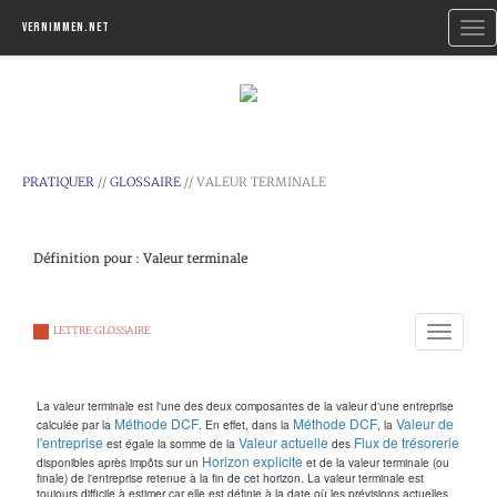
Togg
Vernimmen.net
navi
PRATIQUER
//
GLOSSAIRE
// VALEUR TERMINALE
Définition pour : Valeur terminale
Toggle
LETTRE GLOSSAIRE
navigation
La valeur terminale est l'une des deux composantes de la valeur d'une entreprise
Méthode DCF
Méthode DCF
Valeur de
calculée par la
. En effet, dans la
, la
l'entreprise
Valeur actuelle
Flux de trésorerie
est égale la somme de la
des
Horizon explicite
disponibles après impôts sur un
et de la valeur terminale (ou
finale) de l'entreprise retenue à la fin de cet horizon. La valeur terminale est
toujours difficile à estimer car elle est définie à la date où les prévisions actuelles