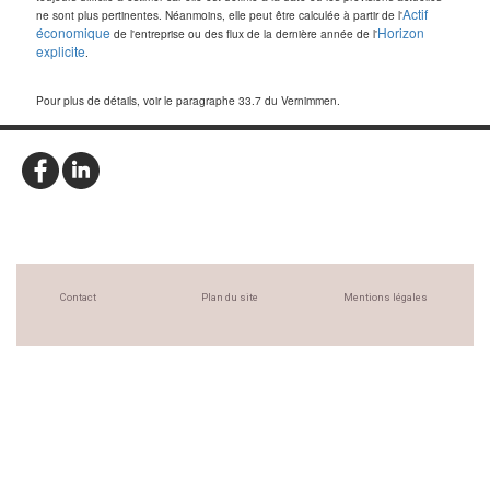
Actif
ne sont plus pertinentes. Néanmoins, elle peut être calculée à partir de l'
économique
Horizon
de l'entreprise ou des flux de la dernière année de l'
explicite
.
Pour plus de détails, voir le paragraphe 33.7 du Vernimmen.
Contact
Plan du site
Mentions légales