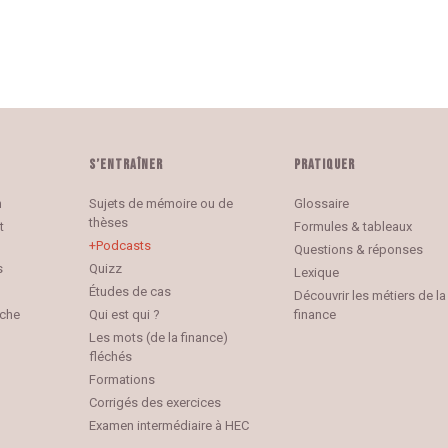
S’ENTRAÎNER
PRATIQUER
n
Sujets de mémoire ou de
Glossaire
thèses
t
Formules & tableaux
Podcasts
Questions & réponses
s
Quizz
Lexique
Études de cas
Découvrir les métiers de la
rche
Qui est qui ?
finance
Les mots (de la finance)
fléchés
Formations
Corrigés des exercices
Examen intermédiaire à HEC