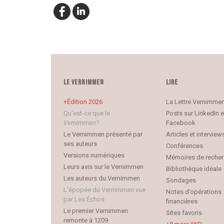
LE VERNIMMEN
LIRE
Édition 2026
La Lettre Vernimme
Qu'est-ce que le
Posts sur LinkedIn e
Vernimmen
?
Facebook
Le Vernimmen présenté par
Articles et interview
ses auteurs
Conférences
Versions numériques
Mémoires de reche
Leurs avis sur le Vernimmen
Bibliothèque idéale
Les auteurs du Vernimmen
Sondages
L’épopée du Vernimmen vue
Notes d’opérations
par Les Échos
financières
Le premier Vernimmen
Sites favoris
remonte à 1209