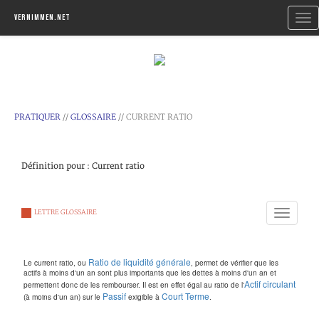
Togg
Vernimmen.net
navi
PRATIQUER
//
GLOSSAIRE
// CURRENT RATIO
Définition pour : Current ratio
Toggle
LETTRE GLOSSAIRE
navigation
Ratio de liquidité générale
Le current ratio, ou
, permet de vérifier que les
actifs à moins d'un an sont plus importants que les dettes à moins d'un an et
Actif circulant
permettent donc de les rembourser. Il est en effet égal au ratio de l'
Passif
Court
Terme
(à moins d'un an) sur le
exigible à
.