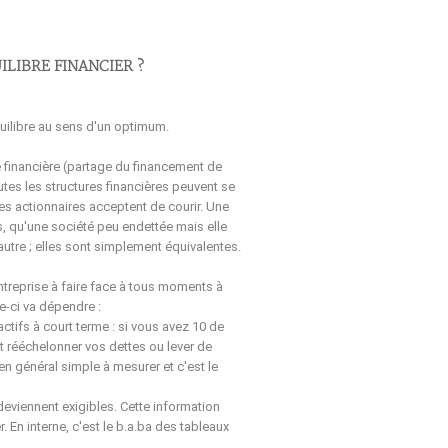
ILIBRE FINANCIER ?
quilibre au sens d'un optimum.
re financière (partage du financement de
tes les structures financières peuvent se
es actionnaires acceptent de courir. Une
s, qu'une société peu endettée mais elle
autre ; elles sont simplement équivalentes.
entreprise à faire face à tous moments à
e-ci va dépendre :
ctifs à court terme : si vous avez 10 de
t rééchelonner vos dettes ou lever de
en général simple à mesurer et c'est le
s deviennent exigibles. Cette information
 En interne, c'est le b.a.ba des tableaux