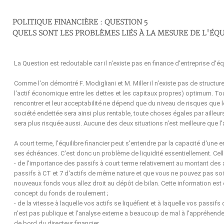
POLITIQUE FINANCIÈRE : QUESTION 5
QUELS SONT LES PROBLÈMES LIÉS À LA MESURE DE L'ÉQU
La Question est redoutable car il n'existe pas en finance d'entreprise d'é
Comme l'on démontré F. Modigliani et M. Miller il n'existe pas de structu
l'actif économique entre les dettes et les capitaux propres) optimum. Tou
rencontrer et leur acceptabilité ne dépend que du niveau de risques que l
société endettée sera ainsi plus rentable, toute choses égales par ailleur
sera plus risquée aussi. Aucune des deux situations n'est meilleure que l'
A court terme, l'équilibre financier peut s'entendre par la capacité d'une 
ses échéances. C'est donc un problème de liquidité essentiellement. Cell
- de l'importance des passifs à court terme relativement au montant des a
passifs à CT et 7 d'actifs de même nature et que vous ne pouvez pas soi
nouveaux fonds vous allez droit au dépôt de bilan. Cette information est 
concept du fonds de roulement ;
- de la vitesse à laquelle vos actifs se liquéfient et à laquelle vos passif
n'est pas publique et l'analyse externe a beaucoup de mal à l'appréhender.
de bord du directeur financier.